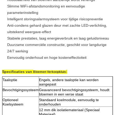
Slimme WiFi-afstandsmonitoring en eenvoudige
parameterinstelling
Intelligent storingsalarmsysteem voor tijdige risicopreventie
Anti-condens gehard glazen deur met zachte LED-verlichting,
uitstekend weergave-effect
Stabiele prestaties, laag energieverbruik en laag geluidsniveau
Duurzame commerciële constructie, geschikt voor langdurige
24/7 werking
Eenvoudig onderhoud en hoge kosteneffectiviteit
Specificaties van
:
Bloemen Verkoopkluis
Taaloptie
Engels, andere taaloptie kan worden
aangepast
Bevochtigingssysteem
Geavanceerd bevochtigingssysteem, houdt
bloemen in een verse staat
Optioneel
Standaard koelmodule, eenvoudig te
Koelsysteem
onderhouden
12 mm dik isolatiemateriaal (Speciaal
Materiaal)