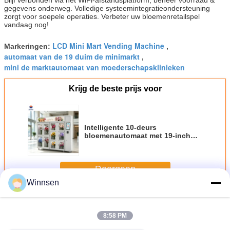
gegevens onderweg. Volledige systeemintegratieondersteuning
zorgt voor soepele operaties. Verbeter uw bloemenretailspel
vandaag nog!
LCD Mini Mart Vending Machine
Markeringen:
,
automaat van de 19 duim de minimarkt
,
mini de marktautomaat van moederschapsklinieken
Krijg de beste prijs voor
Intelligente 10-deurs
bloemenautomaat met 19-inch
LCD en koelsysteem voor
buitengebruik
Doorgaan
Winnsen
BloemAutomaat
Meer
8:58 PM