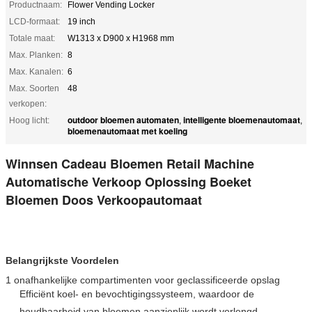
Productnaam:
Flower Vending Locker
LCD-formaat:
19 inch
Totale maat:
W1313 x D900 x H1968 mm
Max. Planken:
8
Max. Kanalen:
6
Max. Soorten
48
verkopen:
outdoor bloemen automaten
intelligente bloemenautomaat
Hoog licht:
,
,
bloemenautomaat met koeling
Winnsen Cadeau Bloemen Retail Machine
Automatische Verkoop Oplossing Boeket
Bloemen Doos Verkoopautomaat
Belangrijkste Voordelen
1 onafhankelijke compartimenten voor geclassificeerde opslag
Efficiënt koel- en bevochtigingssysteem, waardoor de
houdbaarheid van bloemen aanzienlijk wordt verlengd