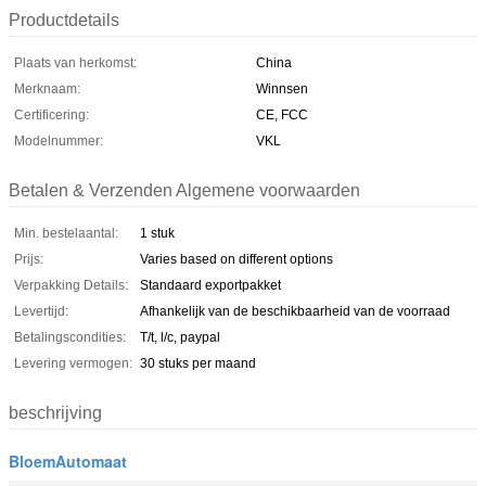
Productdetails
Plaats van herkomst:
China
Merknaam:
Winnsen
Certificering:
CE, FCC
Modelnummer:
VKL
Betalen & Verzenden Algemene voorwaarden
Min. bestelaantal:
1 stuk
Prijs:
Varies based on different options
Verpakking Details:
Standaard exportpakket
Levertijd:
Afhankelijk van de beschikbaarheid van de voorraad
Betalingscondities:
T/t, l/c, paypal
Levering vermogen:
30 stuks per maand
beschrijving
BloemAutomaat