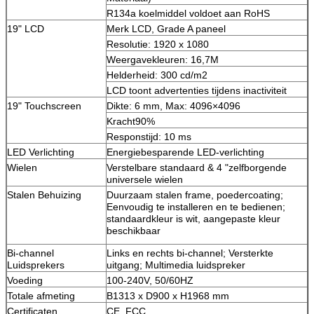
R134a koelmiddel voldoet aan RoHS
19" LCD
Merk LCD, Grade A paneel
Resolutie: 1920 x 1080
Weergavekleuren: 16,7M
Helderheid: 300 cd/m2
LCD toont advertenties tijdens inactiviteit
19" Touchscreen
Dikte: 6 mm, Max: 4096×4096
Kracht90%
Responstijd: 10 ms
LED Verlichting
Energiebesparende LED-verlichting
Wielen
Verstelbare standaard & 4 "zelfborgende
universele wielen
Stalen Behuizing
Duurzaam stalen frame, poedercoating;
Eenvoudig te installeren en te bedienen;
standaardkleur is wit, aangepaste kleur
beschikbaar
Bi-channel
Links en rechts bi-channel; Versterkte
Luidsprekers
uitgang; Multimedia luidspreker
Voeding
100-240V, 50/60HZ
Totale afmeting
B1313 x D900 x H1968 mm
Certificaten
CE, FCC