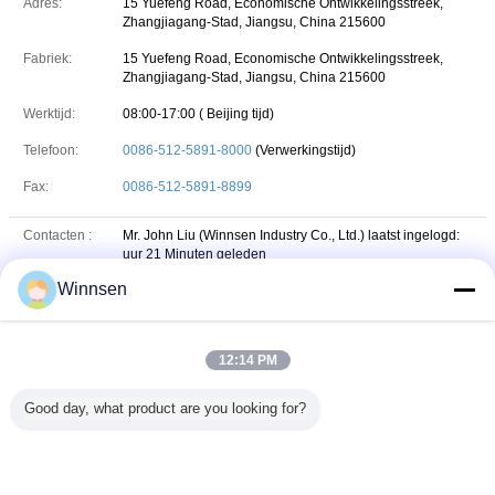
Adres:
15 Yuefeng Road, Economische Ontwikkelingsstreek,
Zhangjiagang-Stad, Jiangsu, China 215600
Fabriek:
15 Yuefeng Road, Economische Ontwikkelingsstreek,
Zhangjiagang-Stad, Jiangsu, China 215600
Werktijd:
08:00-17:00 ( Beijing tijd)
Telefoon:
0086-512-5891-8000
(Verwerkingstijd)
Fax:
0086-512-5891-8899
Contacten :
Mr. John Liu (Winnsen Industry Co., Ltd.)
laatst ingelogd:
uur 21 Minuten geleden
Winnsen
Functie :
Vice President of Sales Department
Telefoon :
86-138-0622-0600
12:14 PM
+8613806220600
Whatsapp
WHATSAPP :
Good day, what product are you looking for?
86-13806220600
wechat
WeChat :
E-mail :
sales@winnsen.com