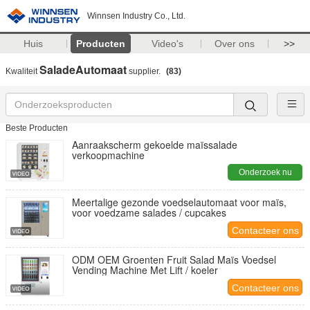
Winnsen Industry Co., Ltd.
Huis
Producten
Video's
Over ons
>>
SaladeAutomaat
Kwaliteit
supplier.
(83)
Beste Producten
Aanraakscherm gekoelde maïssalade
verkoopmachine
Onderzoek nu
Meertalige gezonde voedselautomaat voor maïs,
voor voedzame salades / cupcakes
Contacteer ons
ODM OEM Groenten Fruit Salad Maïs Voedsel
Vending Machine Met Lift / koeler
Contacteer ons