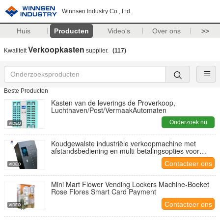
Winnsen Industry Co., Ltd.
Huis
Producten
Video's
Over ons
>>
Verkoopkasten
Kwaliteit
supplier.
(117)
Beste Producten
Kasten van de leverings de Proverkoop,
Luchthaven/Post/VermaakAutomaten
Onderzoek nu
Koudgewalste industriële verkoopmachine met
afstandsbediening en multi-betalingsopties voor
binnen- en buitengebruik
Contacteer ons
Mini Mart Flower Vending Lockers Machine-Boeket
Rose Flores Smart Card Payment
Contacteer ons