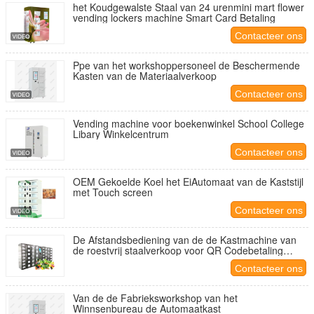
het Koudgewalste Staal van 24 urenmini mart flower
vending lockers machine Smart Card Betaling
Contacteer ons
Laat een bericht achter
Ppe van het workshoppersoneel de Beschermende
Kasten van de Materiaalverkoop
We bellen je snel terug!
Contacteer ons
Vending machine voor boekenwinkel School College
Libary Winkelcentrum
Contacteer ons
OEM Gekoelde Koel het EiAutomaat van de Kaststijl
met Touch screen
Contacteer ons
De Afstandsbediening van de de Kastmachine van
de roestvrij staalverkoop voor QR Codebetaling
Binnen
Contacteer ons
Van de de Fabrieksworkshop van het
Winnsenbureau de Automaatkast