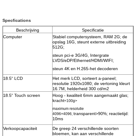
Specfications
Beschrijving
Specificatie
Computer
Stabiel computersysteem, RAM 2G; de
opslag 16G, steunt externe uitbreiding
512G;
steun pci-e 3G/4G, Intergrate
LVDS/eDP/Ethernet/HDMI/WIFI;
steun 4K en H.265-het decoderen
18.5“ LCD
Het merk LCD, sorteert a-paneel;
resolutie 1920x1080; de vertoning kleurt
16.7M, helderheid 300 cd/m2
VERZENDEN
18.5“ Touch screen
Hoog - kwaliteit 6mm aangemaakt glas;
kracht
<100g>
maximum resolutie
transparent>90%; reactietijd:
4096×4096;
10ms
Verkoopcapaciteit
De greep 24 verschillende soorten
bloemen, kan aan verschillende