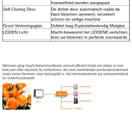
hoeveelheid worden aangepast
Self-Closing Deur
De dichte deur automatisch nadat de
klant bloemen opneemt, verzekert
schoon en veilige machine
Groot Vertoningsglas
Dubbel laag Explosiebestendig Mistglas
LEIDEN Licht
Macht-bewarend het LEIDENE verlichten,
toon uw bloemen in perfecte voorwaarde
De Optie van het
Bankbiljet, muntstuk, creditcard,
betalingssysteem
debetkaart, prepaidkaart,
lidmaatschapskaart, werknemerskaart,
mobiel betaal, NFC, QR-code en enz.
Winnsen ging SaaS-beheerssoftware vooruit efficiënt helpt om status in real
time van elke machine te controleren, die voor bederfelijke productenautomaat
Koelingssysteem
(regelbare) 2-25°C;
zoals verse bloemen zeer belangrijk is. Het minimaliseerde uw personeelskost
standaardkoelingsmodule, gemakkelijk te
en onderhoudswerk
handhaven; speciaal isolatiemateriaal
Optie
Slim
Houd bloemen in ideaal himiditymilieu
Luchtbevochtigersysteem
Optie
Afstandsbedieningoptie
Het systeemdienst van Winnsen
optimaliseert de intelligente SaaS alle
makkelijk te gebruiken functies,