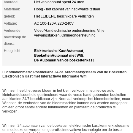
Voordeel:
Het verkooppunt opent 24 uren
Materiaal:
Hoog - het kabinet van het kwaliteitsstaal
geleid:
Het LEIDENE beschikbare Verlichten
Voltage:
AC 100-120V, 220-240V
Verleende
Video/Handtechnische ondersteuning, Vrije
vervangstukken, Onlineondersteuning
naverkoop de
dienst:
Elektronische KastAutomaat
Hoog licht:
,
BoekettenAutomaat met Wifi
,
De Automaat van de boekettenkast
Luchthavenmetro Postdouane 24 de Automaatsysteem van de Boeketten
Elektronisch Kast met Interactieve Informatie Wifi
Winnsen heeft het verse bloem in het klein verkopen met nieuwe auto
kleinhandelseenheid gestimuleerd waar de verse hand-gebonden boeketten
aan klanten 24/7 beschikbaar zijn. Normaal verkoopt het bloemboeketten, maar
Winnsen-de eenheden van de bloemmachine kunnen ook worden aangepast
om een groot aantal andere tuinbloemen en plantaardige producten te
verkopen.
Winnsen 24 automaten van de boeketten elektronische kast kenmerkt elegante
en modieuze ontwerpen en gebruiks innovatieve technologie om de beste