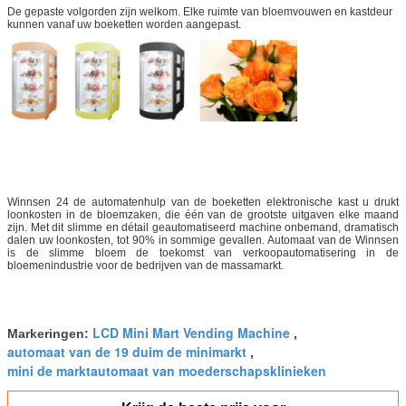
met inbegrip van extern beheer,
De gepaste volgorden zijn welkom. Elke ruimte van bloemvouwen en kastdeur
bloeminformatie/prijsbeheer,
kunnen vanaf uw boeketten worden aangepast.
alarm voor abnormale situatie, rapport en
statistiek, bevorderingsmontages
Stroomuitvalbescherming
De functie van de
stroomuitvalbescherming, met
geheugenfunctie
Staalbijlage
Duurzaam staalkader, met een laag
bedekte Macht; Gemakkelijk te installeren
en te werken;
de standaardkleur is wit, beschikbare
Winnsen 24 de automatenhulp van de boeketten elektronische kast u drukt
gepaste kleur
loonkosten in de bloemzaken, die één van de grootste uitgaven elke maand
zijn. Met dit slimme en détail geautomatiseerd machine onbemand, dramatisch
Beschikbaar
De Optie van de
dalen uw loonkosten, tot 90% in sommige gevallen. Automaat van de Winnsen
is de slimme bloem de toekomst van verkoopautomatisering in de
douanesticker
bloemenindustrie voor de bedrijven van de massamarkt.
Geschatte Macht
Ongeveer 150W, zonder Ijskast
Het werk Voltage
AC 100-120V of AC 200-240V, 50/60HZ
Certificaten
CE, FCC
LCD Mini Mart Vending Machine
Lading Qty
20 ' GP/7sets; 20 ' GP/16sets
Markeringen:
,
automaat van de 19 duim de minimarkt
,
mini de marktautomaat van moederschapsklinieken