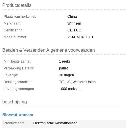
Productdetails
Plaats van herkomst:
China
Merknaam:
Winnsen
Certificering:
CE, FCC
Modelnummer:
VKM1M04CL-01
Betalen & Verzenden Algemene voorwaarden
Min. bestelaantal:
1 reeks
Verpakking Details:
pallet
Levertijd:
30 dagen
Betalingscondities:
T/T, L/C, Western Union
Levering vermogen:
1000 reeksen
beschrijving
BloemAutomaat
Productnaam:
Elektronische KastAutomaat