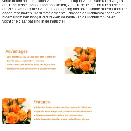
verse bloem het in het klein verkopen oplossing te verstrekken u kon vragen
om. U zet verschillende bloemboeketten, zoals roze, lelie… en u te hoeven niet
om zich over het milieu van de bloemopslag met onze slimme bloemautomaten
ongerust te maken. De slimme efficiënte ijskast en de luchtbevochtiger van
bloemautomaten hoogst verstrekken de beste van de luchtdistributie en
vochtigheid aanpassing in de industrie!
Laat een bericht achter
We bellen je snel terug!