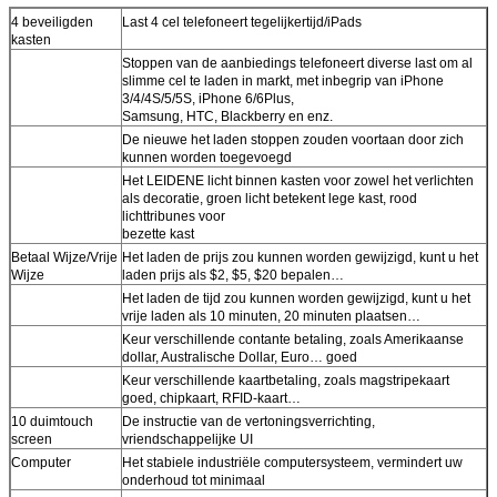
4 beveiligden
Last 4 cel telefoneert tegelijkertijd/iPads
kasten
Stoppen van de aanbiedings telefoneert diverse last om al
slimme cel te laden in markt, met inbegrip van iPhone
3/4/4S/5/5S, iPhone 6/6Plus,
Samsung, HTC, Blackberry en enz.
De nieuwe het laden stoppen zouden voortaan door zich
kunnen worden toegevoegd
Het LEIDENE licht binnen kasten voor zowel het verlichten
als decoratie, groen licht betekent lege kast, rood
lichttribunes voor
bezette kast
Betaal Wijze/Vrije
Het laden de prijs zou kunnen worden gewijzigd, kunt u het
Wijze
laden prijs als $2, $5, $20 bepalen…
Het laden de tijd zou kunnen worden gewijzigd, kunt u het
vrije laden als 10 minuten, 20 minuten plaatsen…
Keur verschillende contante betaling, zoals Amerikaanse
dollar, Australische Dollar, Euro… goed
Keur verschillende kaartbetaling, zoals magstripekaart
Laat een bericht achter
goed, chipkaart, RFID-kaart…
10 duimtouch
De instructie van de vertoningsverrichting,
We bellen je snel terug!
screen
vriendschappelijke UI
Computer
Het stabiele industriële computersysteem, vermindert uw
onderhoud tot minimaal