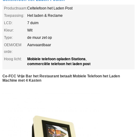
Productnaam:
Celtelefoon het Laden Post
Toepassing:
Het laden & Reclame
LCD:
7 duim
Kleur:
Wit
Type:
de muur zet op
OEM/OEM
Aanvaardbaar
orde:
Mobiele telefoon opladen Stations
Hoog licht:
,
commerciële telefoon het laden post
Ce-FCC Vrije Bar het Restaurant betaalt Mobiele Telefoon het Laden
Machine met 4 Kasten