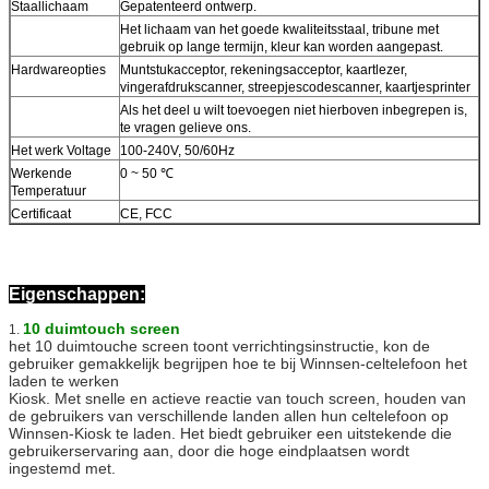
Staallichaam
Gepatenteerd ontwerp.
Het lichaam van het goede kwaliteitsstaal, tribune met
gebruik op lange termijn, kleur kan worden aangepast.
Hardwareopties
Muntstukacceptor, rekeningsacceptor, kaartlezer,
vingerafdrukscanner, streepjescodescanner, kaartjesprinter
Als het deel u wilt toevoegen niet hierboven inbegrepen is,
te vragen gelieve ons.
Het werk Voltage
100-240V, 50/60Hz
Werkende
0 ~ 50 ℃
Temperatuur
Certificaat
CE, FCC
Eigenschappen:
VERZENDEN
10 duimtouch screen
1.
het 10 duimtouche screen toont verrichtingsinstructie, kon de
gebruiker gemakkelijk begrijpen hoe te bij Winnsen-celtelefoon het
laden te werken
Kiosk. Met snelle en actieve reactie van touch screen, houden van
de gebruikers van verschillende landen allen hun celtelefoon op
Winnsen-Kiosk te laden. Het biedt gebruiker een uitstekende die
gebruikerservaring aan, door die hoge eindplaatsen wordt
ingestemd met.