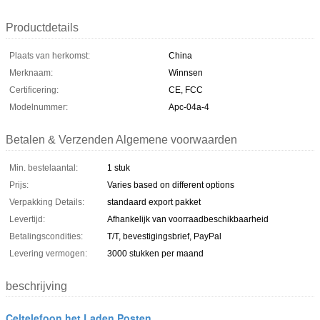
Productdetails
Plaats van herkomst:
China
Merknaam:
Winnsen
Certificering:
CE, FCC
Modelnummer:
Apc-04a-4
Betalen & Verzenden Algemene voorwaarden
Min. bestelaantal:
1 stuk
Prijs:
Varies based on different options
Verpakking Details:
standaard export pakket
Levertijd:
Afhankelijk van voorraadbeschikbaarheid
Betalingscondities:
T/T, bevestigingsbrief, PayPal
Levering vermogen:
3000 stukken per maand
beschrijving
Celtelefoon het Laden Posten