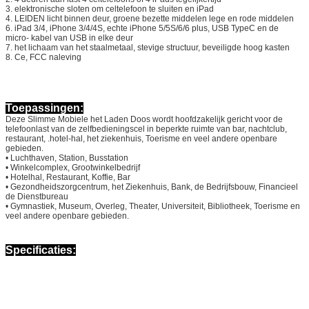
3. elektronische sloten om celtelefoon te sluiten en iPad
4. LEIDEN licht binnen deur, groene bezette middelen lege en rode middelen
6. iPad 3/4, iPhone 3/4/4S, echte iPhone 5/5S/6/6 plus, USB TypeC en de
micro- kabel van USB in elke deur
7. het lichaam van het staalmetaal, stevige structuur, beveiligde hoog kasten
8. Ce, FCC naleving
Toepassingen:
Deze
Slimme Mobiele het Laden Doos wordt
hoofdzakelijk gericht voor de
telefoonlast van
de
zelfbedieningscel in beperkte ruimte van bar, nachtclub,
restaurant, .hotel-hal, het ziekenhuis, Toerisme en veel andere openbare
gebieden.
•
Luchthaven, Station, Busstation
•
Winkelcomplex, Grootwinkelbedrijf
•
Hotelhal, Restaurant, Koffie, Bar
•
Gezondheidszorgcentrum, het Ziekenhuis, Bank, de Bedrijfsbouw, Financieel
de Dienstbureau
•
Gymnastiek, Museum, Overleg, Theater, Universiteit, Bibliotheek, Toerisme en
veel andere openbare gebieden.
Specificaties: