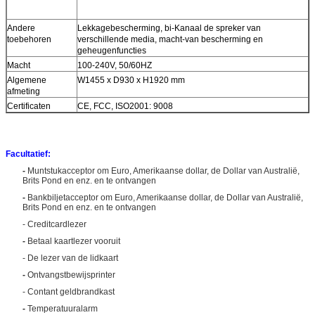
Andere
Lekkagebescherming, bi-Kanaal de spreker van
toebehoren
verschillende media, macht-van bescherming en
geheugenfuncties
Macht
100-240V, 50/60HZ
Algemene
W1455 x D930 x H1920 mm
afmeting
Certificaten
CE, FCC, ISO2001: 9008
Laat een bericht achter
We bellen je snel terug!
Facultatief:
-
Muntstukacceptor om Euro, Amerikaanse dollar, de Dollar van Australië,
Brits Pond en enz. en te ontvangen
-
Bankbiljetacceptor om Euro, Amerikaanse dollar, de Dollar van Australië,
Brits Pond en enz. en te ontvangen
- Creditcardlezer
-
Betaal kaartlezer vooruit
- De lezer van de lidkaart
-
Ontvangstbewijsprinter
- Contant geldbrandkast
-
Temperatuuralarm