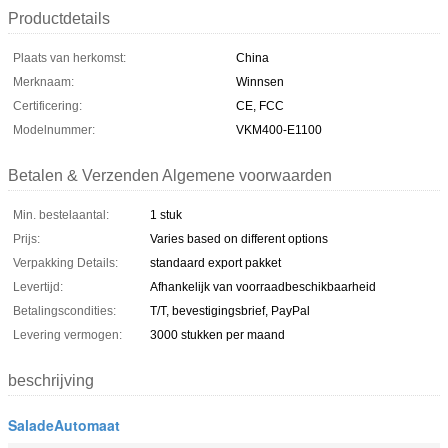
Productdetails
Plaats van herkomst:
China
Merknaam:
Winnsen
Certificering:
CE, FCC
Modelnummer:
VKM400-E1100
Betalen & Verzenden Algemene voorwaarden
Min. bestelaantal:
1 stuk
Prijs:
Varies based on different options
Verpakking Details:
standaard export pakket
Levertijd:
Afhankelijk van voorraadbeschikbaarheid
Betalingscondities:
T/T, bevestigingsbrief, PayPal
Levering vermogen:
3000 stukken per maand
beschrijving
SaladeAutomaat