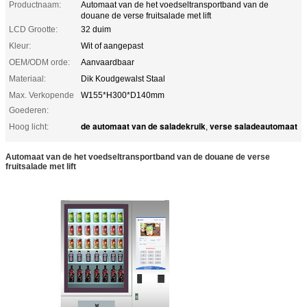
Productnaam:
Automaat van de het voedseltransportband van de
douane de verse fruitsalade met lift
LCD Grootte:
32 duim
Kleur:
Wit of aangepast
OEM/ODM orde:
Aanvaardbaar
Materiaal:
Dik Koudgewalst Staal
Max. Verkopende
W155*H300*D140mm
Goederen:
de automaat van de saladekruik
verse saladeautomaat
Hoog licht:
,
Automaat van de het voedseltransportband van de douane de verse
fruitsalade met lift