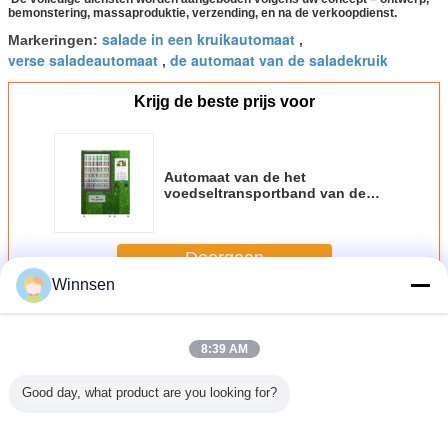
bemonstering, massaproduktie, verzending, en na de verkoopdienst.
salade in een kruikautomaat
Markeringen:
,
verse saladeautomaat
de automaat van de saladekruik
,
Krijg de beste prijs voor
Automaat van de het
voedseltransportband van de
douane de verse fruitsalade met
lift
Doorgaan
Winnsen
SaladeAutomaat
Meer
8:39 AM
Good day, what product are you looking for?
Aanraakscherm
De Vruchten van
Slimme van de
Verre
gekoelde
Winnsengroenten
het
Automaat