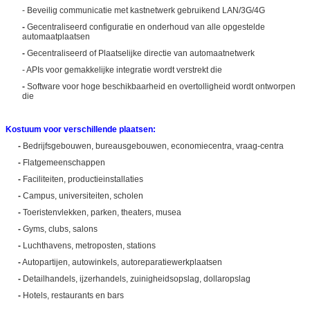
- Beveilig communicatie met kastnetwerk gebruikend LAN/3G/4G
-
Gecentraliseerd configuratie en onderhoud van alle opgestelde
automaatplaatsen
-
Gecentraliseerd of Plaatselijke directie van automaatnetwerk
- APIs voor gemakkelijke integratie wordt verstrekt die
-
Software voor hoge beschikbaarheid en overtolligheid wordt ontworpen
die
Kostuum voor verschillende plaatsen:
-
Bedrijfsgebouwen, bureausgebouwen, economiecentra, vraag-centra
-
Flatgemeenschappen
-
Faciliteiten, productieinstallaties
-
Campus, universiteiten, scholen
-
Toeristenvlekken, parken, theaters, musea
-
Gyms, clubs, salons
-
Luchthavens, metroposten, stations
-
Autopartijen, autowinkels, autoreparatiewerkplaatsen
-
Detailhandels, ijzerhandels, zuinigheidsopslag, dollaropslag
-
Hotels, restaurants en bars