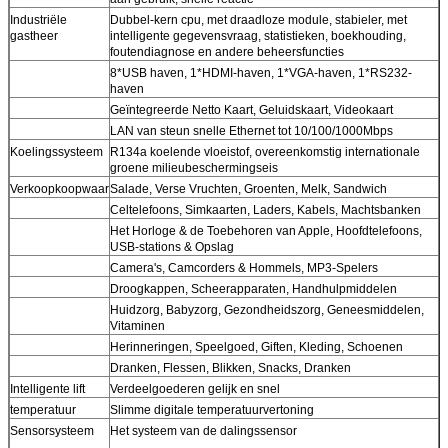
Industriële
Dubbel-kern cpu, met draadloze module, stabieler, met
gastheer
intelligente gegevensvraag, statistieken, boekhouding,
foutendiagnose en andere beheersfuncties
8*USB haven, 1*HDMI-haven, 1*VGA-haven, 1*RS232-
haven
Geïntegreerde Netto Kaart, Geluidskaart, Videokaart
LAN van steun snelle Ethernet tot 10/100/1000Mbps
Koelingssysteem
R134a koelende vloeistof, overeenkomstig internationale
groene milieubeschermingseis
Verkoopkoopwaar
Salade, Verse Vruchten, Groenten, Melk, Sandwich
Celtelefoons, Simkaarten, Laders, Kabels, Machtsbanken
Het Horloge & de Toebehoren van Apple, Hoofdtelefoons,
USB-stations & Opslag
Camera's, Camcorders & Hommels, MP3-Spelers
Droogkappen, Scheerapparaten, Handhulpmiddelen
Huidzorg, Babyzorg, Gezondheidszorg, Geneesmiddelen,
Vitaminen
Herinneringen, Speelgoed, Giften, Kleding, Schoenen
Dranken, Flessen, Blikken, Snacks, Dranken
Intelligente lift
Verdeelgoederen gelijk en snel
temperatuur
Slimme digitale temperatuurvertoning
Sensorsysteem
Het systeem van de dalingssensor