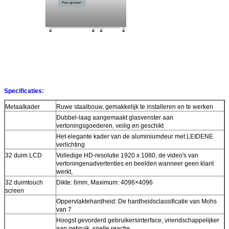
Specificaties:
Metaalkader
Ruwe staalbouw, gemakkelijk te installeren en te werken
Dubbel-laag aangemaakt glasvenster aan
vertoningsgoederen, veilig en geschikt
Het elegante kader van de aluminiumdeur met LEIDENE
verlichting
32 duim LCD
Volledige HD-resolutie 1920 x 1080, de video's van
vertoningenadvertenties en beelden wanneer geen klant
werkt,
32 duimtouch
Dikte: 6mm, Maximum: 4096×4096
screen
Oppervlaktehardheid: De hardheidsclassificatie van Mohs
van 7
Hoogst gevorderd gebruikersinterface, vriendschappelijker
aan gebruik, snelle reactie