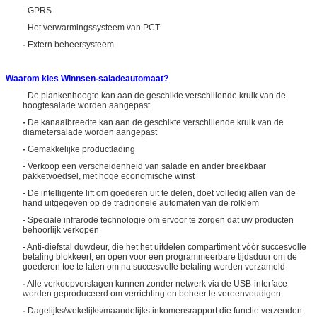
- GPRS
- Het verwarmingssysteem van PCT
-
Extern beheersysteem
Waarom kies Winnsen-saladeautomaat?
VERZENDEN
- De plankenhoogte kan aan de geschikte verschillende kruik van de
hoogtesalade worden aangepast
-
De kanaalbreedte kan aan de geschikte verschillende kruik van de
diametersalade worden aangepast
-
Gemakkelijke productlading
- Verkoop een verscheidenheid van salade en ander breekbaar
pakketvoedsel, met hoge economische winst
- De intelligente lift om goederen uit te delen, doet volledig allen van de
hand uitgegeven op de traditionele automaten van de rolklem
- Speciale infrarode technologie om ervoor te zorgen dat uw producten
behoorlijk verkopen
-
Anti-diefstal duwdeur, die het het uitdelen compartiment vóór succesvolle
betaling blokkeert, en open voor een programmeerbare tijdsduur om de
goederen toe te laten om na succesvolle betaling worden verzameld
-
Alle verkoopverslagen kunnen zonder netwerk via de USB-interface
worden geproduceerd om verrichting en beheer te vereenvoudigen
-
Dagelijks/wekelijks/maandelijks inkomensrapport die functie verzenden