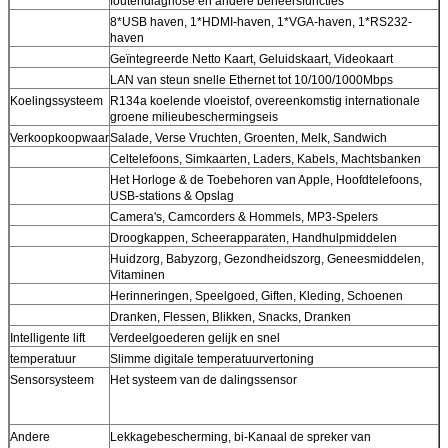
foutendiagnose en andere beheersfuncties
8*USB haven, 1*HDMI-haven, 1*VGA-haven, 1*RS232-
haven
Geïntegreerde Netto Kaart, Geluidskaart, Videokaart
LAN van steun snelle Ethernet tot 10/100/1000Mbps
Koelingssysteem
R134a koelende vloeistof, overeenkomstig internationale
groene milieubeschermingseis
Verkoopkoopwaar
Salade, Verse Vruchten, Groenten, Melk, Sandwich
Celtelefoons, Simkaarten, Laders, Kabels, Machtsbanken
Het Horloge & de Toebehoren van Apple, Hoofdtelefoons,
USB-stations & Opslag
Camera's, Camcorders & Hommels, MP3-Spelers
Droogkappen, Scheerapparaten, Handhulpmiddelen
Huidzorg, Babyzorg, Gezondheidszorg, Geneesmiddelen,
Vitaminen
Herinneringen, Speelgoed, Giften, Kleding, Schoenen
Dranken, Flessen, Blikken, Snacks, Dranken
Intelligente lift
Verdeelgoederen gelijk en snel
Laat een bericht achter
temperatuur
Slimme digitale temperatuurvertoning
Sensorsysteem
Het systeem van de dalingssensor
We bellen je snel terug!
Andere
Lekkagebescherming, bi-Kanaal de spreker van