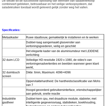
De sleutel tot de succesvolle oplossing van Winnsen van saladeverkoop
combineert gebleken, betrouwbaar en het veilige verkoopsysteem, dat
saladekruiken toestaat wordt geleverd gelijk zonder weg het vallen.
Specificaties:
Metaalkader
Ruwe staalbouw, gemakkelijk te installeren en te werken
Dubbel-laag aangemaakt glasvenster aan
vertoningsgoederen, veilig en geschikt
Het elegante kader van de aluminiumdeur met LEIDENE
verlichting
32 duim LCD
Volledige HD-resolutie 1920 x 1080, de video's van
vertoningenadvertenties en beelden wanneer geen klant
werkt,
32 duimtouch
Dikte: 6mm, Maximum: 4096×4096
screen
Oppervlaktehardheid: De hardheidsclassificatie van Mohs
van 7
Hoogst gevorderd gebruikersinterface, vriendschappelijker
aan gebruik, snelle reactie
Industriële
Dubbel-kern cpu, met draadloze module, stabieler, met
gastheer
intelligente gegevensvraag, statistieken, boekhouding,