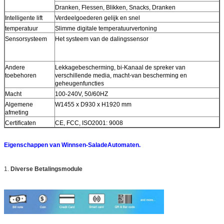
Dranken, Flessen, Blikken, Snacks, Dranken
Intelligente lift
Verdeelgoederen gelijk en snel
temperatuur
Slimme digitale temperatuurvertoning
Sensorsysteem
Het systeem van de dalingssensor
Andere
Lekkagebescherming, bi-Kanaal de spreker van
toebehoren
verschillende media, macht-van bescherming en
geheugenfuncties
Macht
100-240V, 50/60HZ
Algemene
W1455 x D930 x H1920 mm
afmeting
Certificaten
CE, FCC, ISO2001: 9008
Eigenschappen van Winnsen-SaladeAutomaten.
1.
Diverse Betalingsmodule