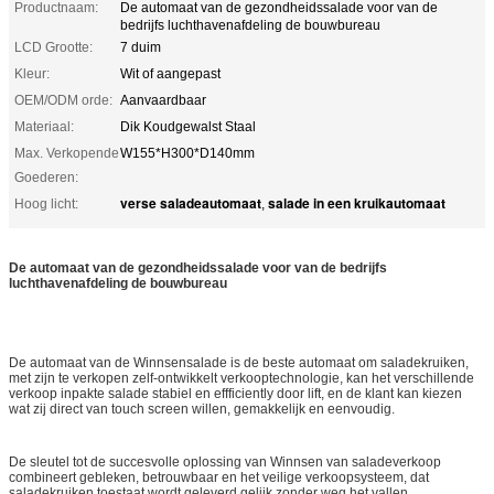
Productnaam:
De automaat van de gezondheidssalade voor van de
bedrijfs luchthavenafdeling de bouwbureau
LCD Grootte:
7 duim
Kleur:
Wit of aangepast
OEM/ODM orde:
Aanvaardbaar
Materiaal:
Dik Koudgewalst Staal
Max. Verkopende
W155*H300*D140mm
Goederen:
verse saladeautomaat
salade in een kruikautomaat
Hoog licht:
,
De automaat van de gezondheidssalade voor van de bedrijfs
luchthavenafdeling de bouwbureau
De automaat van de Winnsensalade is de beste automaat om saladekruiken,
met zijn te verkopen zelf-ontwikkelt verkooptechnologie, kan het verschillende
verkoop inpakte salade stabiel en effficiently door lift, en de klant kan kiezen
wat zij direct van touch screen willen, gemakkelijk en eenvoudig.
De sleutel tot de succesvolle oplossing van Winnsen van saladeverkoop
combineert gebleken, betrouwbaar en het veilige verkoopsysteem, dat
saladekruiken toestaat wordt geleverd gelijk zonder weg het vallen.