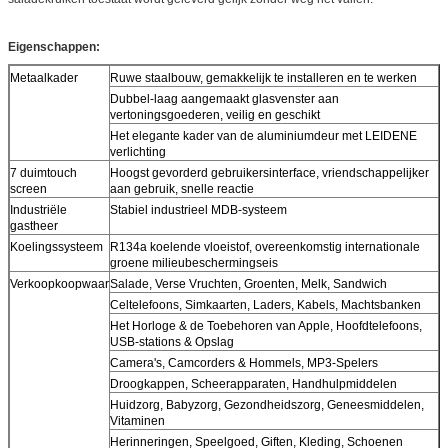
Eigenschappen:
Metaalkader
Ruwe staalbouw, gemakkelijk te installeren en te werken
Dubbel-laag aangemaakt glasvenster aan
vertoningsgoederen, veilig en geschikt
Het elegante kader van de aluminiumdeur met LEIDENE
verlichting
7 duimtouch
Hoogst gevorderd gebruikersinterface, vriendschappelijker
screen
aan gebruik, snelle reactie
Industriële
Stabiel industrieel MDB-systeem
gastheer
Koelingssysteem
R134a koelende vloeistof, overeenkomstig internationale
groene milieubeschermingseis
Verkoopkoopwaar
Salade, Verse Vruchten, Groenten, Melk, Sandwich
Celtelefoons, Simkaarten, Laders, Kabels, Machtsbanken
Het Horloge & de Toebehoren van Apple, Hoofdtelefoons,
USB-stations & Opslag
Camera's, Camcorders & Hommels, MP3-Spelers
Droogkappen, Scheerapparaten, Handhulpmiddelen
Huidzorg, Babyzorg, Gezondheidszorg, Geneesmiddelen,
Vitaminen
Herinneringen, Speelgoed, Giften, Kleding, Schoenen