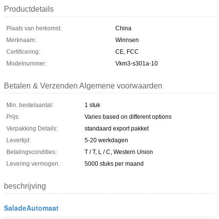
Productdetails
Plaats van herkomst:
China
Merknaam:
Winnsen
Certificering:
CE, FCC
Modelnummer:
Vkm3-s301a-10
Betalen & Verzenden Algemene voorwaarden
Min. bestelaantal:
1 stuk
Prijs:
Varies based on different options
Verpakking Details:
standaard export pakket
Levertijd:
5-20 werkdagen
Betalingscondities:
T / T, L / C, Western Union
Levering vermogen:
5000 stuks per maand
beschrijving
SaladeAutomaat