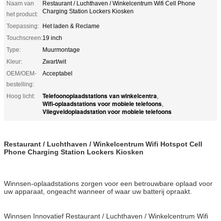
Naam van
Restaurant / Luchthaven / Winkelcentrum Wifi Cell Phone
Charging Station Lockers Kiosken
het product:
Toepassing:
Het laden & Reclame
Touchscreen:
19 inch
Type:
Muurmontage
Kleur:
Zwart/wit
OEM/OEM-
Acceptabel
bestelling:
Telefoonoplaadstations van winkelcentra
Hoog licht:
,
Wifi-oplaadstations voor mobiele telefoons
,
Vliegveldoplaadstation voor mobiele telefoons
Restaurant / Luchthaven / Winkelcentrum Wifi Hotspot Cell
Phone Charging Station Lockers Kiosken
Winnsen-oplaadstations zorgen voor een betrouwbare oplaad voor
uw apparaat, ongeacht wanneer of waar uw batterij opraakt.
Winnsen Innovatief Restaurant / Luchthaven / Winkelcentrum Wifi