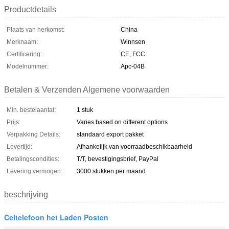
Productdetails
Plaats van herkomst:
China
Merknaam:
Winnsen
Certificering:
CE, FCC
Modelnummer:
Apc-04B
Betalen & Verzenden Algemene voorwaarden
Min. bestelaantal:
1 stuk
Prijs:
Varies based on different options
Verpakking Details:
standaard export pakket
Levertijd:
Afhankelijk van voorraadbeschikbaarheid
Betalingscondities:
T/T, bevestigingsbrief, PayPal
Levering vermogen:
3000 stukken per maand
beschrijving
Celtelefoon het Laden Posten