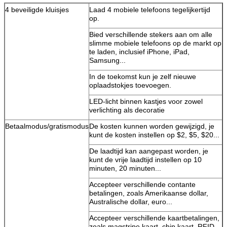
4 beveiligde kluisjes
Laad 4 mobiele telefoons tegelijkertijd
op.
Bied verschillende stekers aan om alle
slimme mobiele telefoons op de markt op
te laden, inclusief iPhone, iPad,
Samsung...
In de toekomst kun je zelf nieuwe
oplaadstokjes toevoegen.
LED-licht binnen kastjes voor zowel
verlichting als decoratie
Betaalmodus/gratismodus
De kosten kunnen worden gewijzigd, je
kunt de kosten instellen op $2, $5, $20...
De laadtijd kan aangepast worden, je
kunt de vrije laadtijd instellen op 10
Laat een bericht achter
minuten, 20 minuten...
Accepteer verschillende contante
We bellen je snel terug!
betalingen, zoals Amerikaanse dollar,
Australische dollar, euro...
Accepteer verschillende kaartbetalingen,
zoals magstripe kaart, chip kaart, RFID