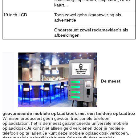
kaart...
19 inch LCD
Toon zowel gebruiksaanwijzing als
advertentie
Ondersteunt zowel reclamevideo's als
afbeeldingen
Ondersteuning voor meerdere talen
Ondersteuning van aangepaste
gebruikersinterface
19 inch touchscreen
Maak Winnsen mobiele laadkiosk
gebruiksvriendelijk
De meest
VERZENDEN
Computer
Stabiel industrieel computersysteem,
verminderen uw onderhoud tot een
minimum
Staalkarosserie
Goed kwalitatief stalen lichaam, stand
met langdurig gebruik, kleur kan worden
geavanceerde mobiele oplaadkiosk met een heldere oplaadbox
aangepast
Winnsen produceert geen gewoon traditionele telefoon
oplaadstation, het is de meest geavanceerde universele mobiele
Hardwareopties
Monetacceptor, rekeningacceptor,
oplaadkiosk.Je kunt niet alleen geld verdienen door je mobiele
kaartlezer, vingerafdrukscanner, barcode
telefoon op te laden.Je kunt deze mobiele oplaadkiosk verkopen,
scanner, kaartprinter
deze mobiele oplaadkiosk huren,Of gebruik deze mobiele