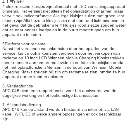
4. LED-licht
4 elektronische kluisjes zijn allemaal met LED-verlichtingsapparaat
binnenin. Het versiert niet alleen het oplaadstation charmer, maar
vervult ook indicatorfunctie.Alle lege kluisjes zullen met groen licht
binnen zijn.Alle bezette kluisjes zijn met een rood licht binnenin, in
het geval dat de gebruiker alle 4 kluisjes rood ziet,ze zouden weten
dat ze naar andere laadpalen in de buurt moeten gaan om hun
apparaat op te laden.
5Platform voor reclame
Naast het verdienen van inkomsten door het opladen van de
service, kunt u ook inkomsten verdienen door het verkopen van
reclame op 19 inch LCD.Winnsen Mobile Charging Kiosks trekken
meer mensen aan om promotievideo's en foto's te bekijken omdat
het met oplaadfunctie isMensen in de buurt van Winnsen Mobile
Charging Kiosks zouden blij zijn om reclame te zien, omdat ze hun
apparaat ermee konden opladen.
6. Verslagfunctie
APC-04B biedt een rapportfunctie voor het analyseren van de
dagelijkse werking en het toekomstige businessplan.
7. Afstandsbediening
APC-04B kan op afstand worden bestuurd via internet, via LAN-
kabel, WiFi, 3G of welke andere oplossingen er ook beschikbaar
zijn.