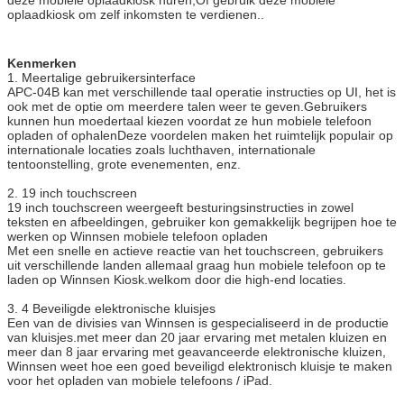
oplaadkiosk om zelf inkomsten te verdienen..
Wifi, 3G.
Als het deel dat u wilt toevoegen niet
Kenmerken
hierboven is opgenomen, vraag het ons
1. Meertalige gebruikersinterface
dan.
APC-04B kan met verschillende taal operatie instructies op UI, het is
ook met de optie om meerdere talen weer te geven.Gebruikers
Werkspanning
100-240V, 50/60Hz
kunnen hun moedertaal kiezen voordat ze hun mobiele telefoon
opladen of ophalenDeze voordelen maken het ruimtelijk populair op
Werktemperatuur
0 ~ 50 °C
internationale locaties zoals luchthaven, internationale
tentoonstelling, grote evenementen, enz.
Certificaat
CE, FCC
2. 19 inch touchscreen
19 inch touchscreen weergeeft besturingsinstructies in zowel
teksten en afbeeldingen, gebruiker kon gemakkelijk begrijpen hoe te
werken op Winnsen mobiele telefoon opladen
Met een snelle en actieve reactie van het touchscreen, gebruikers
uit verschillende landen allemaal graag hun mobiele telefoon op te
laden op Winnsen Kiosk.welkom door die high-end locaties.
3. 4 Beveiligde elektronische kluisjes
Een van de divisies van Winnsen is gespecialiseerd in de productie
van kluisjes.met meer dan 20 jaar ervaring met metalen kluizen en
meer dan 8 jaar ervaring met geavanceerde elektronische kluizen,
Winnsen weet hoe een goed beveiligd elektronisch kluisje te maken
voor het opladen van mobiele telefoons / iPad.