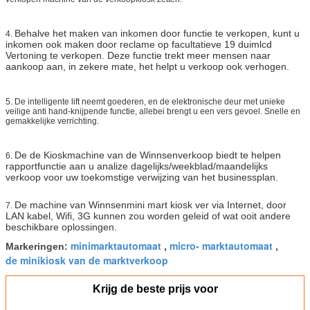
Behalve het maken van inkomen door functie te verkopen, kunt u
4.
inkomen ook maken door reclame op facultatieve 19 duimlcd
Vertoning te verkopen. Deze functie trekt meer mensen naar
aankoop aan, in zekere mate, het helpt u verkoop ook verhogen.
5.
De intelligente lift neemt goederen, en de elektronische
deur met unieke
veilige anti hand-knijpende functie, allebei brengt u een vers gevoel. Snelle en
gemakkelijke verrichting.
De de Kioskmachine van de Winnsenverkoop biedt te helpen
6.
rapportfunctie aan u analize dagelijks/weekblad/maandelijks
verkoop voor uw toekomstige verwijzing van het businessplan.
De machine van Winnsenmini mart kiosk ver via Internet, door
7.
LAN kabel, Wifi, 3G kunnen zou worden geleid of wat ooit andere
beschikbare oplossingen.
minimarktautomaat
micro- marktautomaat
Markeringen:
,
,
de minikiosk van de marktverkoop
Krijg de beste prijs voor