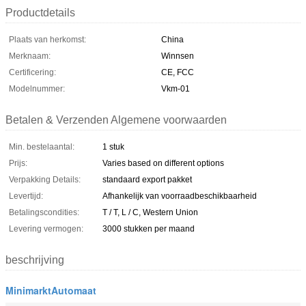
Productdetails
Plaats van herkomst:
China
Merknaam:
Winnsen
Certificering:
CE, FCC
Modelnummer:
Vkm-01
Betalen & Verzenden Algemene voorwaarden
Min. bestelaantal:
1 stuk
Prijs:
Varies based on different options
Verpakking Details:
standaard export pakket
Levertijd:
Afhankelijk van voorraadbeschikbaarheid
Betalingscondities:
T / T, L / C, Western Union
Levering vermogen:
3000 stukken per maand
beschrijving
MinimarktAutomaat