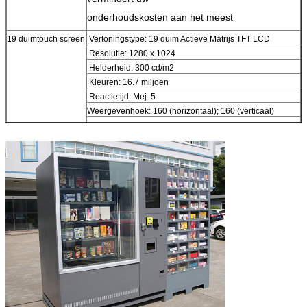
onderhoudskosten aan het meest
19 duimtouch screen
Vertoningstype: 19 duim Actieve Matrijs TFT LCD
Resolutie: 1280 x 1024
Helderheid: 300 cd/m2
Kleuren: 16.7 miljoen
Reactietijd: Mej. 5
Weergevenhoek: 160 (horizontaal); 160 (verticaal)
Aanrakingstechnologie: Oppervlakte Akoestische Golf
(ZAAG)
Aanrakingsgevoeligheid: Vast
Bankbiljetacceptor
Identificeer en ontvang bankbiljetten van
verschillende landen,
zoals Amerikaanse dollar, Euro, Roebel…
Muntstukacceptor
Identificeer en ontvang muntstukken van
verschillende landen
, zoals Amerikaanse dollar, Euro, Roebel…
Kaartlezer
Keur IC-kaart goed, magstripe kaart, prepaidkaart,
creditcardbetaling