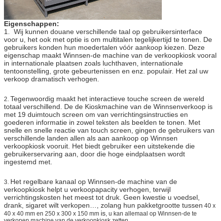
Hardwareopties
19 duimlcd reclamevertoning,
ontvangstbewijsprinter,
RFID-kaartlezer, Camera…
Eigenschappen:
1. Wij kunnen douane verschillende taal op gebruikersinterface
Als de delen u wenst niet hierboven vermeld zijn,
voor u, het ook met optie is om multitalen tegelijkertijd te tonen. De
gebruikers konden hun moedertalen vóór aankoop kiezen. Deze
gelieve te vragen ons.
eigenschap maakt Winnsen-de machine van de verkoopkiosk vooral
in internationale plaatsen zoals luchthaven, internationale
Softwareopties
Rapportfunctie, afstandsbedieningsysteem,
tentoonstelling, grote gebeurtenissen en enz. populair. Het zal uw
verkoop dramatisch verhogen.
de achtergrond van het voorraadbeheer en enz.
Ingebouwde
2*3W
Tegenwoordig maakt het interactieve touche screen de wereld
2.
sprekers
totaal verschillend. De de Kioskmachine van de Winnsenverkoop is
met 19 duimtouch screen om van verrichtingsinstructies en
Het werk Voltage
100-240V, 50/60Hz
goederen informatie in zowel teksten als beelden te tonen. Met
snelle en snelle reactie van touch screen, gingen de gebruikers van
Goedkeuring
CE, FCC
verschillende landen allen als aan aankoop op Winnsen
verkoopkiosk vooruit. Het biedt gebruiker een uitstekende die
gebruikerservaring aan, door die hoge eindplaatsen wordt
ingestemd met.
Het regelbare kanaal op Winnsen-de machine van de
3.
verkoopkiosk helpt u verkoopapacity verhogen, terwijl
verrichtingskosten het meest tot druk. Geen kwestie u voedsel,
drank, sigaret wilt verkopen…, zolang hun pakketgrootte tussen
40
x
is
40 x 40 mm en 250 x 300 x 150 mm
, u kan allemaal op Winnsen-de te
verkopen machine van de verkoopkiosk zetten.