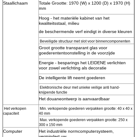
Staallichaam
Totale Grootte: 1970 (W) x 1200 (D) x 1970 (H)
mm
VERZENDEN
Hoog - het materiële kabinet van het
kwaliteitsstaal, milieu
de beschermende verf eindigt in diverse kleuren
Beveiligde structuur met slot voor binnencomponenten
Groot grootte transparant glas voor
goederententoonstelling in de voorzijde
Energie - besparings het LEIDENE verlichten
voor zowel verlichting als decoratie
De intelligente lift neemt goederen
Elektronische deur met unieke veilige anti hand-
knijpende functie
Het douaneontwerp is aanvaardbaar
Het verkopen
Min. verkopende goederen verpakken grootte: 40 x 40 x
capaciteit
40 mm
Max. verkopende goederen verpakken grootte: 250 x
300 x 150 mm
Computer
Het industriële normcomputersysteem,
vermindert uw