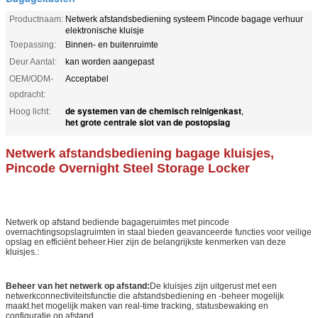
Productnaam:
Netwerk afstandsbediening systeem Pincode bagage verhuur
elektronische kluisje
Toepassing:
Binnen- en buitenruimte
Deur Aantal:
kan worden aangepast
OEM/ODM-
Acceptabel
opdracht:
de systemen van de chemisch reinigenkast
Hoog licht:
,
het grote centrale slot van de postopslag
Netwerk afstandsbediening bagage kluisjes,
Pincode Overnight Steel Storage Locker
Netwerk op afstand bediende bagageruimtes met pincode
overnachtingsopslagruimten in staal bieden geavanceerde functies voor veilige
opslag en efficiënt beheer.Hier zijn de belangrijkste kenmerken van deze
kluisjes.:
Beheer van het netwerk op afstand:
De kluisjes zijn uitgerust met een
netwerkconnectiviteitsfunctie die afstandsbediening en -beheer mogelijk
maakt.het mogelijk maken van real-time tracking, statusbewaking en
configuratie op afstand.