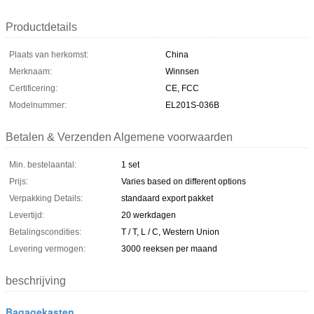
Productdetails
Plaats van herkomst:
China
Merknaam:
Winnsen
Certificering:
CE, FCC
Modelnummer:
EL201S-036B
Betalen & Verzenden Algemene voorwaarden
Min. bestelaantal:
1 set
Prijs:
Varies based on different options
Verpakking Details:
standaard export pakket
Levertijd:
20 werkdagen
Betalingscondities:
T / T, L / C, Western Union
Levering vermogen:
3000 reeksen per maand
beschrijving
Bagagekasten