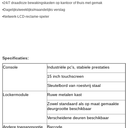
•
24/7 draadloze bewakingskasten op kantoor of thuis met gemak
•
Dagelijks/weeklijks/maandelijks verslag
•
Netwerk-LCD-reclame-speler
Specificaties:
Console
Industriële pc's, stabiele prestaties
Laat een bericht achter
15 inch touchscreen
We bellen je snel terug!
Sleutelbord van roestvrij staal
Lockermodule
Ruwe metalen kast
Zowel standaard als op maat gemaakte
deurgrootte beschikbaar
Verscheidene deuren beschikbaar
Andere toegangsoptie
Barcode