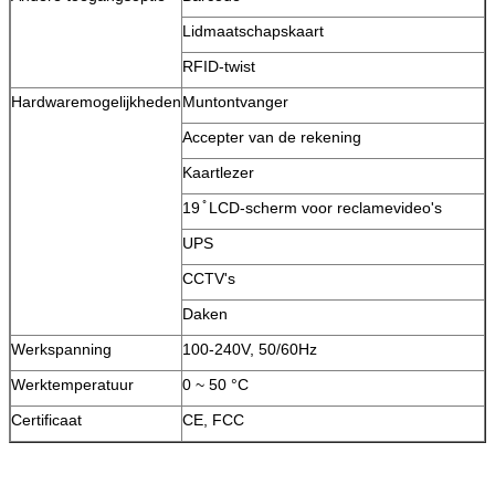
Lidmaatschapskaart
RFID-twist
Hardwaremogelijkheden
Muntontvanger
Accepter van de rekening
Kaartlezer
VERZENDEN
19 ̊ LCD-scherm voor reclamevideo's
UPS
CCTV's
Daken
Werkspanning
100-240V, 50/60Hz
Werktemperatuur
0 ~ 50 °C
Certificaat
CE, FCC