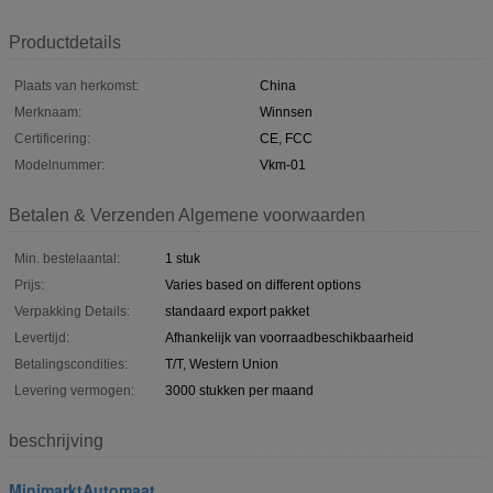
Productdetails
Plaats van herkomst:
China
Merknaam:
Winnsen
Certificering:
CE, FCC
Modelnummer:
Vkm-01
Betalen & Verzenden Algemene voorwaarden
Min. bestelaantal:
1 stuk
Prijs:
Varies based on different options
Verpakking Details:
standaard export pakket
Levertijd:
Afhankelijk van voorraadbeschikbaarheid
Betalingscondities:
T/T, Western Union
Levering vermogen:
3000 stukken per maand
beschrijving
MinimarktAutomaat