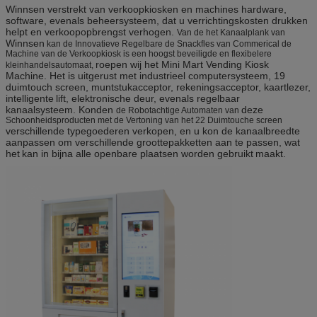
Winnsen verstrekt van verkoopkiosken en machines hardware,
software, evenals beheersysteem, dat u verrichtingskosten drukken
helpt en verkoopopbrengst verhogen.
Van de het Kanaalplank van
Winnsen
kan de Innovatieve Regelbare de Snackfles van Commerical de
Machine van de Verkoopkiosk
is een hoogst beveiligde en flexibelere
roepen wij het Mini Mart Vending Kiosk
kleinhandelsautomaat,
Machine. Het is
uitgerust met industrieel computersysteem, 19
duimtouch screen, muntstukacceptor, rekeningsacceptor, kaartlezer,
intelligente
lift, elektronische deur, evenals regelbaar
kanaalsysteem.
Konden
deze
de Robotachtige Automaten van
Schoonheidsproducten met de Vertoning van het 22 Duimtouche screen
verschillende typegoederen verkopen, en u kon de kanaalbreedte
aanpassen om verschillende groottepakketten aan te passen, wat
het
kan in bijna alle openbare plaatsen worden gebruikt
maakt
.