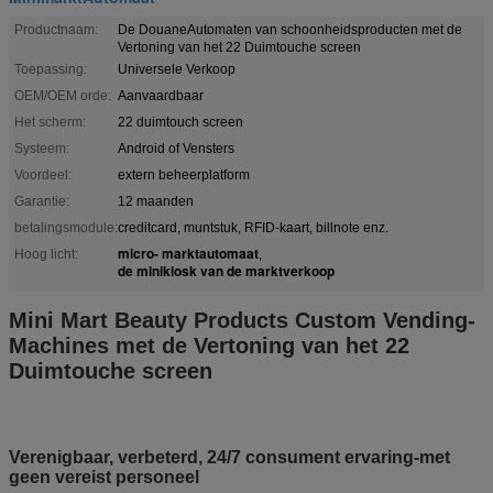
Productnaam:
De DouaneAutomaten van schoonheidsproducten met de
Vertoning van het 22 Duimtouche screen
Toepassing:
Universele Verkoop
OEM/OEM orde:
Aanvaardbaar
Het scherm:
22 duimtouch screen
Systeem:
Android of Vensters
Voordeel:
extern beheerplatform
Garantie:
12 maanden
betalingsmodule:
creditcard, muntstuk, RFID-kaart, billnote enz.
micro- marktautomaat
Hoog licht:
,
de minikiosk van de marktverkoop
Mini Mart Beauty Products Custom Vending-
Machines met de Vertoning van het 22
Duimtouche screen
Verenigbaar, verbeterd, 24/7 consument ervaring-met
geen vereist personeel