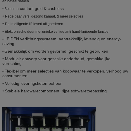
en betaal samen
in contant geld & cashless
•
Betaal
•
Regelbaar vers
, gezond
kanaal,
& meer selecties
•
De intelligente lift levert uit goederen
•
Elektronische
deur met unieke veilige anti hand-knijpende functie
LEIDEN verlichtingssysteem, aantrekkelijk, levendig en energy-
•
saving
Gemakkelijk om worden gevormd, geschikt te gebruiken
•
• Modulair ontwerp voor geschikt onderhoud, gemakkelijke
verrichting
Flexibel om meer selecties van koopwaar te verkopen, verhoog uw
•
consumenten
• Volledig leveringsketen beheer
• Stabiele hardwarecomponent, rijpe
softwaretoepassing