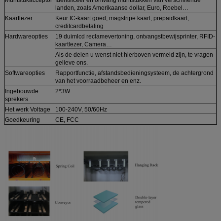
landen, zoals Amerikaanse dollar, Euro, Roebel…
Kaartlezer
Keur IC-kaart goed, magstripe kaart, prepaidkaart,
creditcardbetaling
Hardwareopties
19 duimlcd reclamevertoning, ontvangstbewijsprinter, RFID-
kaartlezer, Camera…
Als de delen u wenst niet hierboven vermeld zijn, te vragen
gelieve ons.
Softwareopties
Rapportfunctie, afstandsbedieningsysteem, de achtergrond
van het voorraadbeheer en enz.
Ingebouwde
2*3W
sprekers
Het werk Voltage
100-240V, 50/60Hz
Goedkeuring
CE, FCC