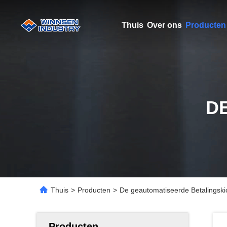
Thuis
Over ons
Producten
D
Thuis
>
Producten
>
De geautomatiseerde Betalingski
Producten