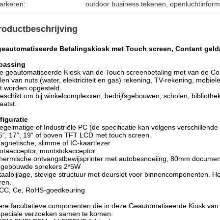
arkeren:
outdoor business tekenen
, 
openluchtinform
roductbeschrijving
geautomatiseerde Betalingskiosk met Touch screen, Contant geld
passing
 geautomatiseerde Kiosk van de Touch screenbetaling met van de Cont
len van nuts (water, elektriciteit en gas) rekening, TV-rekening, mobiel
 worden opgesteld.
schikt om bij winkelcomplexxen, bedrijfsgebouwen, scholen, bibliothek
aatst.
figuratie
gelmatige of Industriële PC (de specificatie kan volgens verschillende 
“, 17“, 19“ of boven TFT LCD met touch screen.
gnetische, slimme of IC-kaartlezer
taacceptor, muntstukacceptor
ermische ontvangstbewijsprinter met autobesnoeiing, 80mm documen
ngebouwde sprekers 2*5W
aalbijlage, stevige structuur met deurslot voor binnencomponenten. H
ren.
CC, Ce, RoHS-goedkeuring
re facultatieve componenten die in deze Geautomatiseerde Kiosk va
peciale verzoeken samen te komen.