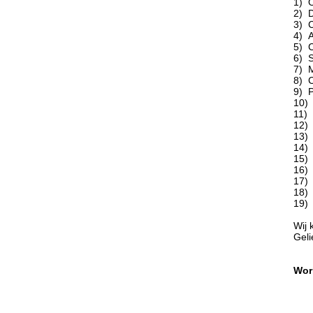
1) 
2) D
3) C
4) A
5) 
6) 
7) 
8) C
9) P
10)
11)
12) 
13)
14) 
15) 
16)
17) 
18)
19)
Wij 
Geli
Wor