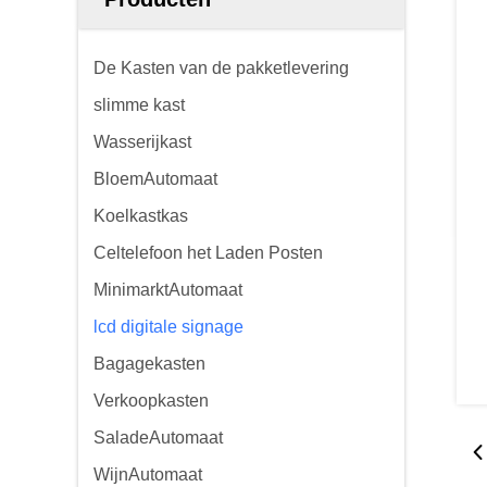
De Kasten van de pakketlevering
slimme kast
Wasserijkast
BloemAutomaat
Koelkastkas
Celtelefoon het Laden Posten
MinimarktAutomaat
lcd digitale signage
Bagagekasten
Verkoopkasten
SaladeAutomaat
WijnAutomaat