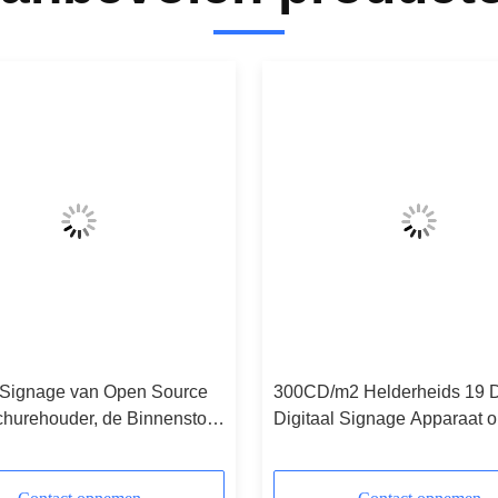
e Signage van Open Source
300CD/m2 Helderheids 19 
churehouder, de Binnenstop
Digitaal Signage Apparaat 
d Vertoning van de
Reclame Te spelen
eschermen