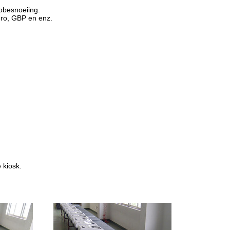
obesnoeiing.
uro, GBP en enz.
 kiosk.