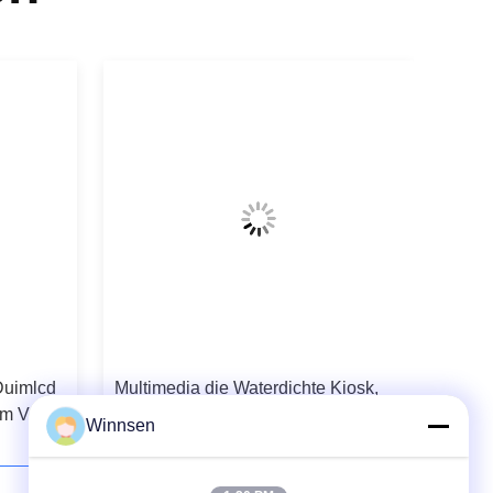
Duimlcd
Multimedia die Waterdichte Kiosk,
om Video
LCD Openlucht de Kioskensysteem
Winnsen
van het Aanrakingsscherm met
Schuilplaats adverteren