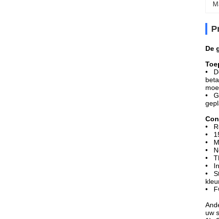
M
P
De 
Toe
• De
beta
moet
• Ge
gepl
Con
• Re
• 15
• Ma
• No
• Th
• I
• St
kleu
• F
Ande
uw s