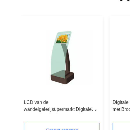
LCD van de
Digital
/RoHS
wandelgalerijsupermarkt Digitale
met Bro
speelt Signage met Auto 19 duim in
& Spellc
een cirkel Reclamevertoning
Reclam