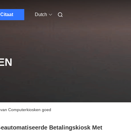
Citaat
Dutch
EN
l van Computerkiosken goed
eautomatiseerde Betalingskiosk Met