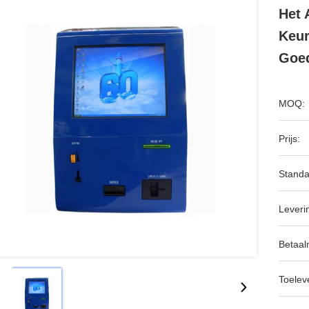
Het 
Keur
Goe
MOQ:
Prijs:
Standa
Leveri
Betaal
Toeleve