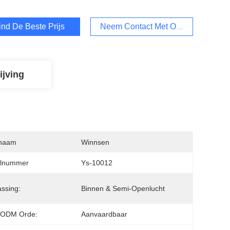
ind De Beste Prijs
Neem Contact Met Ons Op
ijving
naam
Winnsen
lnummer
Ys-10012
ssing:
Binnen & Semi-Openlucht
ODM Orde:
Aanvaardbaar