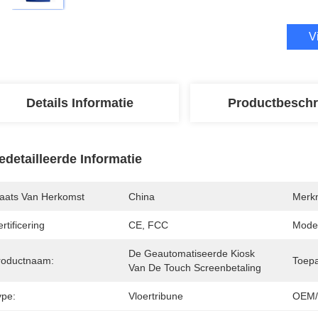
V
Details Informatie
Productbeschr
edetailleerde Informatie
laats Van Herkomst
China
Merk
rtificering
CE, FCC
Mode
De Geautomatiseerde Kiosk 
roductnaam:
Toepa
Van De Touch Screenbetaling
ype:
Vloertribune
OEM/