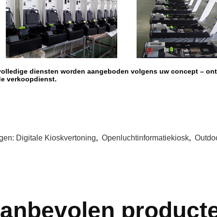
volledige diensten worden aangeboden volgens uw concept – ont
de verkoopdienst.
gen:
Digitale Kioskvertoning
,
Openluchtinformatiekiosk
,
Outdo
anbevolen product