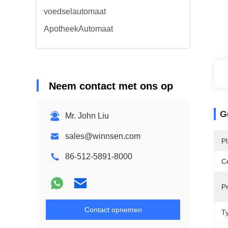
voedselautomaat
ApotheekAutomaat
Neem contact met ons op
G
Mr. John Liu
sales@winnsen.com
P
86-512-5891-8000
Ce
P
Contact opnemen
T