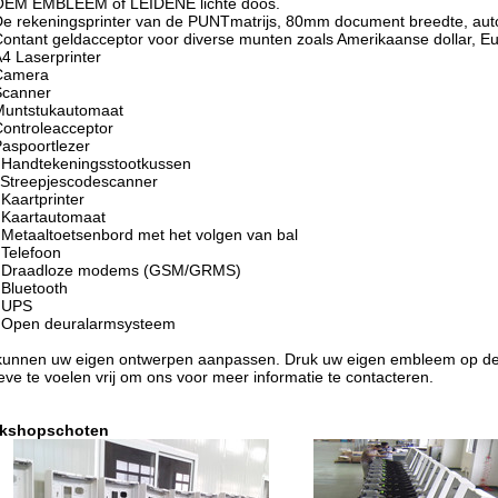
OEM EMBLEEM of LEIDENE lichte doos.
e rekeningsprinter van de PUNTmatrijs, 80mm document breedte, aut
ontant geldacceptor voor diverse munten zoals Amerikaanse dollar, E
4 Laserprinter
Camera
Scanner
Muntstukautomaat
ontroleacceptor
aspoortlezer
 Handtekeningsstootkussen
 Streepjescodescanner
Kaartprinter
 Kaartautomaat
Metaaltoetsenbord met het volgen van bal
Telefoon
 Draadloze modems (GSM/GRMS)
Bluetooth
 UPS
 Open deuralarmsysteem
kunnen uw eigen ontwerpen aanpassen. Druk uw eigen embleem op de
eve te voelen vrij om ons voor meer informatie te contacteren.
kshopschoten