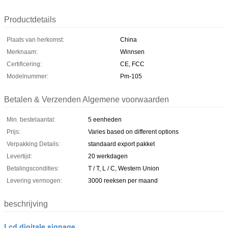
Productdetails
Plaats van herkomst:
China
Merknaam:
Winnsen
Certificering:
CE, FCC
Modelnummer:
Pm-105
Betalen & Verzenden Algemene voorwaarden
Min. bestelaantal:
5 eenheden
Prijs:
Varies based on different options
Verpakking Details:
standaard export pakket
Levertijd:
20 werkdagen
Betalingscondities:
T / T, L / C, Western Union
Levering vermogen:
3000 reeksen per maand
beschrijving
Lcd digitale signage