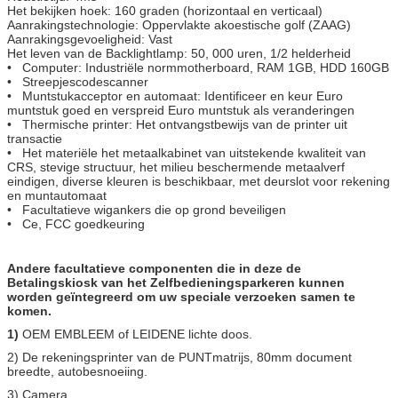
Het bekijken hoek: 160 graden (horizontaal en verticaal)
Aanrakingstechnologie: Oppervlakte akoestische golf (ZAAG)
Aanrakingsgevoeligheid: Vast
Het leven van de Backlightlamp: 50, 000 uren, 1/2 helderheid
•
Computer: Industriële normmotherboard, RAM 1GB, HDD 160GB
•
Streepjescodescanner
•
Muntstukacceptor en automaat: Identificeer en keur Euro
muntstuk goed en verspreid Euro muntstuk als veranderingen
•
Thermische printer: Het ontvangstbewijs van de printer uit
transactie
•
Het materiële het metaalkabinet van uitstekende kwaliteit van
CRS, stevige structuur, het milieu beschermende metaalverf
eindigen, diverse kleuren is beschikbaar, met deurslot voor rekening
en muntautomaat
•
Facultatieve wigankers die op grond beveiligen
•
Ce, FCC
goedkeuring
Andere facultatieve componenten die in deze de
Betalingskiosk van het Zelfbedieningsparkeren kunnen
worden geïntegreerd om uw speciale verzoeken samen te
komen.
1)
OEM EMBLEEM of LEIDENE lichte doos.
2) De rekeningsprinter van de PUNTmatrijs, 80mm document
breedte, autobesnoeiing.
3) Camera