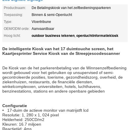
Productnaam:
De Betalingskiosk van het zelfbedieningsparkeren
Toepassing:
Binnen & semi-Openlucht
Type:
Vloertribune
OEM/ODM orde:
Aanvaardbaar
outdoor business tekenen
openluchtinformatiekiosk
Hoog licht:
,
De intelligente Kiosk van het 17 duimtouche screen, het
Kaartjesprinter Service Kiosk van de Streepjescodescanner
De Kiosk van de het parkerenbetaling van de Winnsenzelfbediening
wordt gebouwd voor het gebruiken op unsupervised of semi-
gecontroleerde posities, toerisme, gezondheidszorg, overheid, de
ziekenhuizen, restaurants, de financiële diensten,
winkelcomplexxen, universiteiten, hotels, luchthavens,
benzinestations, stations en andere openbare gebieden
Configuratie
•
17-duim de actieve monitor van matrijstft lcd
Resolutie: 1, 280 x 1, 024 pixel
Helderheid: 250CD/m2
Kleuren: 16.7 miljoen
Reactietijd: 4ms