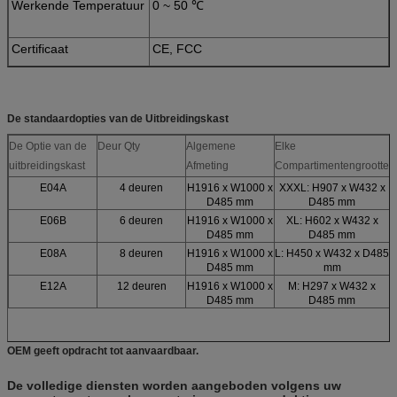
Werkende Temperatuur
0 ~ 50 ℃
Certificaat
CE, FCC
De standaardopties van de Uitbreidingskast
De Optie van de
Deur Qty
Algemene
Elke
uitbreidingskast
Afmeting
Compartimentengrootte
E04A
4 deuren
H1916 x W1000 x
XXXL: H907 x W432 x
D485 mm
D485 mm
E06B
6 deuren
H1916 x W1000 x
XL: H602 x W432 x
D485 mm
D485 mm
E08A
8 deuren
H1916 x W1000 x
L: H450 x W432 x D485
D485 mm
mm
E12A
12 deuren
H1916 x W1000 x
M: H297 x W432 x
D485 mm
D485 mm
OEM geeft opdracht tot aanvaardbaar.
De volledige diensten worden aangeboden volgens uw