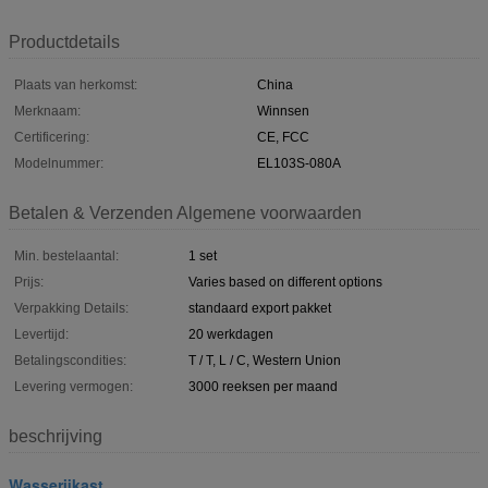
Productdetails
Plaats van herkomst:
China
Merknaam:
Winnsen
Certificering:
CE, FCC
Modelnummer:
EL103S-080A
Betalen & Verzenden Algemene voorwaarden
Min. bestelaantal:
1 set
Prijs:
Varies based on different options
Verpakking Details:
standaard export pakket
Levertijd:
20 werkdagen
Betalingscondities:
T / T, L / C, Western Union
Levering vermogen:
3000 reeksen per maand
beschrijving
Wasserijkast