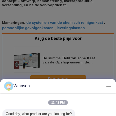
concept – ontwerp, bemonstering, massaproduktie,
verzending, en na de verkoopdienst.
de systemen van de chemisch reinigenkast
Markeringen:
,
persoonlijke gevolgenkasten
leveringskasten
,
Krijg de beste prijs voor
De slimme Elektronische Kast
van de Opslagwasserij, de
Kasten van de
Zelfbedieningslevering maakt
Aangepast waterdicht
Doorgaan
Winnsen
Wasserijkast
Meer
11:42 PM
Good day, what product are you looking for?