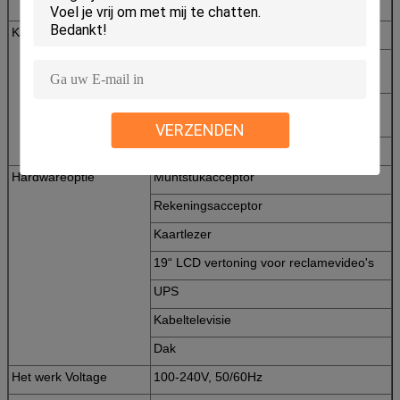
SMS-module
Kastmodule
Ruw metaalkabinet
Zowel standaard als aangepaste
beschikbare deurgrootte
Verschillende beschikbare
deurhoeveelheden
VERZENDEN
3G/SMS module
Hardwareoptie
Muntstukacceptor
Rekeningsacceptor
Kaartlezer
19“ LCD vertoning voor reclamevideo's
UPS
Kabeltelevisie
Dak
Het werk Voltage
100-240V, 50/60Hz