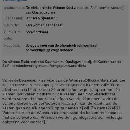
productnaam:
De elektronische Slimme Kast van de de Self - servicewasserij
van Opslagdeuren
Toepassing:
Binnen & openlucht
Deur Qty:
Kan worden aangepast
OEM/ODM
Aanvaardbaar
orde:
de systemen van de chemisch reinigenkast
Hoog licht:
,
persoonlijke gevolgenkasten
De slimme Elektronische Kast van de Opslagwasserij, de Kasten van de
Self - servicelevering maakt Aangepast waterdicht
self - service van de
Winnsen
staat toe
Van de de Deuren
24hours/7days
de klanten vuile kleren
de Elektronische Slimme Opslag de Wasserijkast
afzetten en schone kleren 24 uren bij hun vrije tijd opnemen. De
klanten laat vallen clothers bij de kasten, een SMS-bericht zal
worden verzonden naar de telefoon van de klantencel zodra de
schone kleren voor ver*beteren klaar zijn, kon de klant naar de
kasten gaan op elk ogenblik op te nemen zij wil. Zo gemakkelijk!
Verstrekken de de Winnsen elektronische die kasten en consoles
met de software van Winnsen worden geïntegreerd een volledige
oplossing voor wasserij.