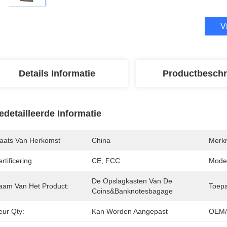
V
Details Informatie
Productbeschr
edetailleerde Informatie
laats Van Herkomst
China
Merk
rtificering
CE, FCC
Mode
De Opslagkasten Van De 
aam Van Het Product:
Toepa
Coins&Banknotesbagage
eur Qty:
Kan Worden Aangepast
OEM/