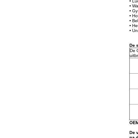
•
Lu
•
Wa
•
Gy
•
Ho
•
Bel
•
He
•
Un
De 
De 
uitb
OEM
De 
na 