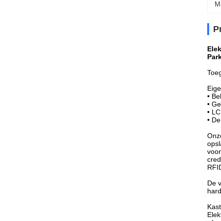
M
P
Ele
Par
Toeg
Eig
• B
• Ge
• LC
• D
Onze
opsl
voor
cred
RFID
De v
hard
Kas
Ele