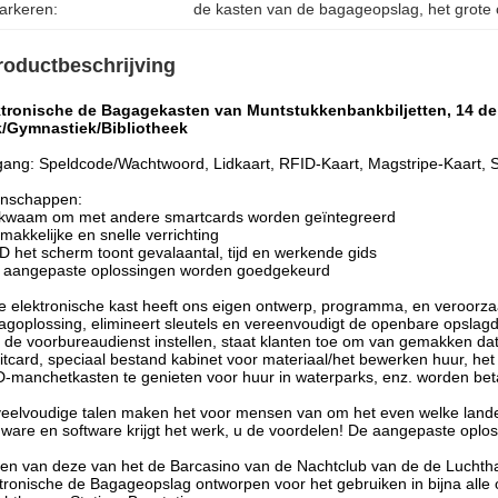
arkeren:
de kasten van de bagageopslag
, 
het grote
roductbeschrijving
ktronische de Bagagekasten van Muntstukkenbankbiljetten, 14 de
k/Gymnastiek/Bibliotheek
ang: Speldcode/Wachtwoord, Lidkaart, RFID-Kaart, Magstripe-Kaart, 
enschappen:
ekwaam om met andere smartcards worden geïntegreerd
makkelijke en snelle verrichting
D het scherm toont gevalaantal, tijd en werkende gids
e aangepaste oplossingen worden goedgekeurd
 elektronische kast heeft ons eigen ontwerp, programma, en veroorzaakt
agoplossing, elimineert sleutels en vereenvoudigt de openbare opslagd
 de voorbureaudienst instellen, staat klanten toe om van gemakken dat
itcard, speciaal bestand kabinet voor materiaal/het bewerken huur, he
-manchetkasten te genieten voor huur in waterparks, enz. worden bet
eelvoudige talen maken het voor mensen van om het even welke lande
ware en software krijgt het werk, u de voordelen!
De aangepaste oplos
ten
van
deze
van het de Barcasino van de Nachtclub van de de Luchth
ktronische de Bagageopslag
ontworpen voor het gebruiken in bijna alle