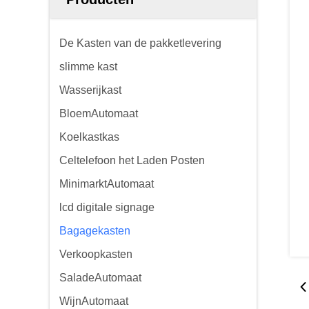
De Kasten van de pakketlevering
slimme kast
Wasserijkast
BloemAutomaat
Koelkastkas
Celtelefoon het Laden Posten
MinimarktAutomaat
lcd digitale signage
Bagagekasten
Verkoopkasten
SaladeAutomaat
WijnAutomaat