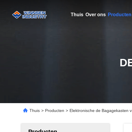
Thuis
Over ons
Producten
D
Thuis
>
Producten
>
Elektronische de Bagagekasten v
Producten