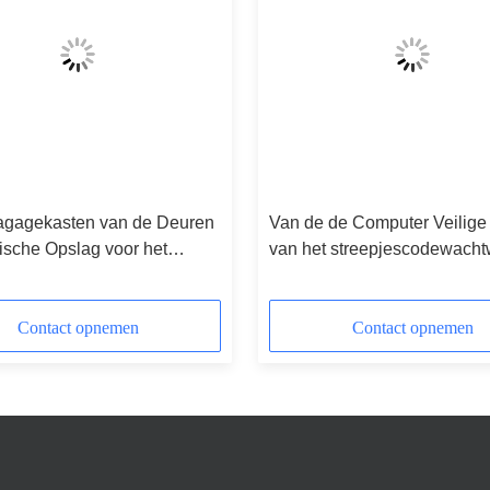
agagekasten van de Deuren
Van de de Computer Veilig
ische Opslag voor het
van het streepjescodewach
rk van het Gymnastiek
van het de Kastenstrand de
 met Staalbijlage
Openbare Kast met Multitaal
Contact opnemen
Contact opnemen