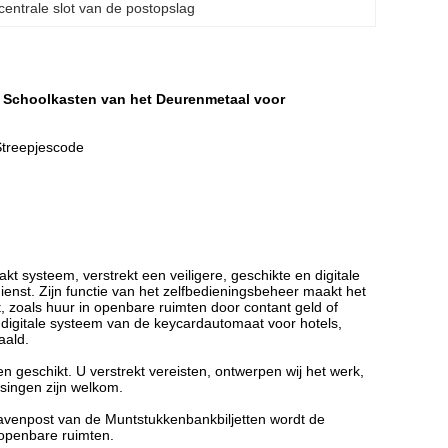
 centrale slot van de postopslag
 Schoolkasten van het Deurenmetaal voor
Streepjescode
 systeem, verstrekt een veiligere, geschikte en digitale
ienst.
Zijn functie van het zelfbedieningsbeheer maakt het
, zoals huur in openbare ruimten door contant geld of
t digitale systeem van de keycardautomaat voor hotels,
aald.
n geschikt.
U verstrekt vereisten, ontwerpen wij het werk,
singen zijn welkom.
avenpost van de Muntstukkenbankbiljetten wordt de
 openbare ruimten.