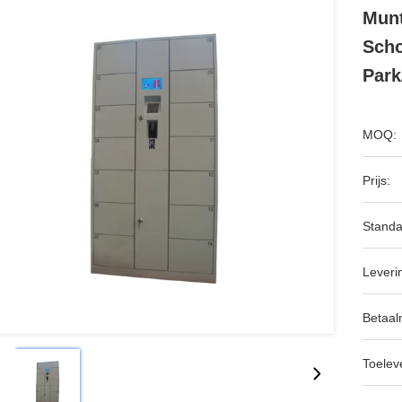
Munt
Scho
Park
MOQ:
Prijs:
Standa
Leveri
Betaal
Toeleve