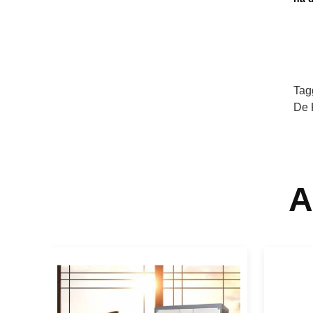
Tag
De 
A