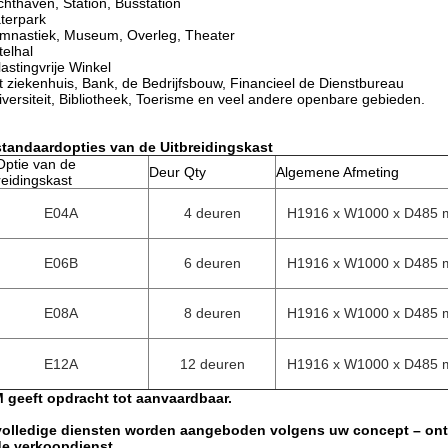
chthaven, Station, Busstation
terpark
mnastiek, Museum, Overleg, Theater
telhal
astingvrije Winkel
t ziekenhuis, Bank, de Bedrijfsbouw, Financieel de Dienstbureau
iversiteit, Bibliotheek, Toerisme en veel andere openbare gebieden.
standaardopties van de Uitbreidingskast
Optie van de
Deur Qty
Algemene Afmeting
reidingskast
E04A
4 deuren
H1916 x W1000 x D485
E06B
6 deuren
H1916 x W1000 x D485
E08A
8 deuren
H1916 x W1000 x D485
E12A
12 deuren
H1916 x W1000 x D485
 geeft opdracht tot aanvaardbaar.
volledige diensten worden aangeboden volgens uw concept – ont
de verkoopdienst.