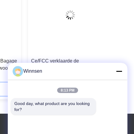
e Bagage
Ce/FCC verklaarde de
twoord
Gecomputeriseerde Elektronische
Winnsen
 Kasten
Zeer belangrijke Linkerkasten van
 UI
de Bagageopslag voor Publiek
Contact opnemen
8:13 PM
Good day, what product are you looking 
for?