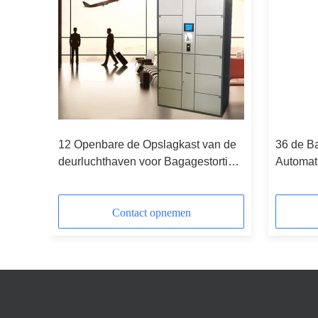
12 Openbare de Opslagkast van de
36 de B
deurluchthaven voor Bagagestorting
Automat
n met
met Reclamefunctie
Waterpa
Zwembad
Contact opnemen