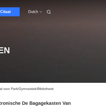
Citaat
Dutch
EN
l voor Park/Gymnastiek/Bibliotheek
tronische De Bagagekasten Van