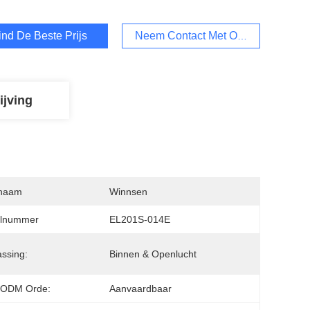
ind De Beste Prijs
Neem Contact Met Ons Op
ijving
naam
Winnsen
lnummer
EL201S-014E
ssing:
Binnen & Openlucht
ODM Orde:
Aanvaardbaar