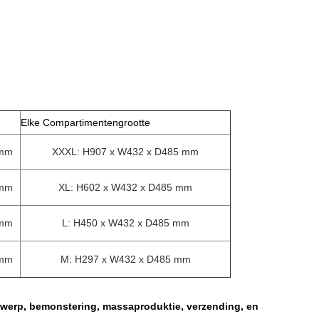
Elke Compartimentengrootte
 mm
XXXL: H907 x W432 x D485 mm
 mm
XL: H602 x W432 x D485 mm
 mm
L: H450 x W432 x D485 mm
 mm
M: H297 x W432 x D485 mm
werp, bemonstering, massaproduktie, verzending, en