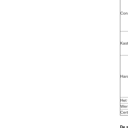
Con
Kas
Har
Het 
We
Cert
De 