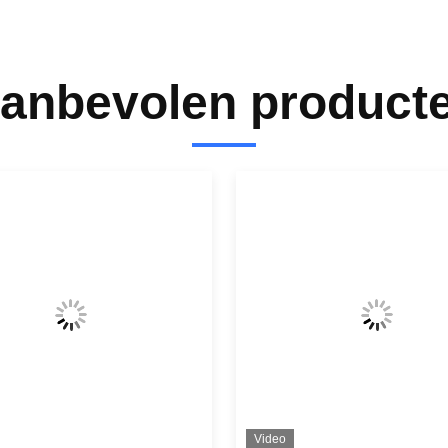
anbevolen product
Video