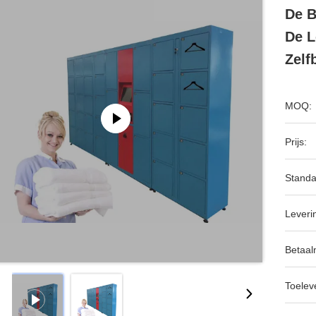
De B
De L
Zelf
MOQ:
Prijs:
Standa
Leveri
Betaal
Toeleve