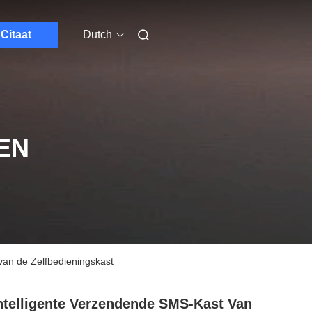
Citaat
Dutch
EN
van de Zelfbedieningskast
ntelligente Verzendende SMS-Kast Van