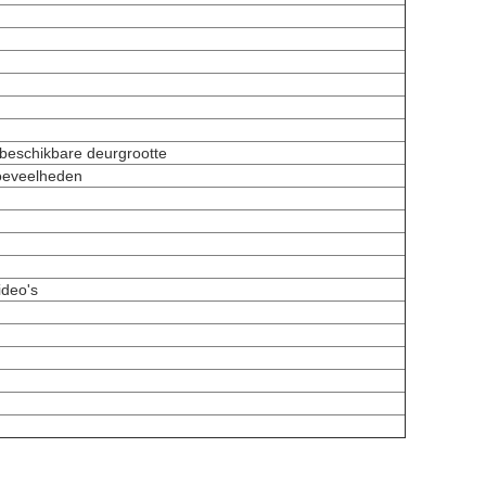
epaste beschikbare deurgrootte
hoeveelheden
ideo's