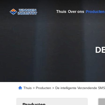
Thuis
Over ons
Producten
D
Thuis
>
Producten
>
De intelligente Verzendende SMS-
Producten