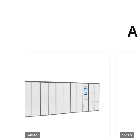
A
Video
Video