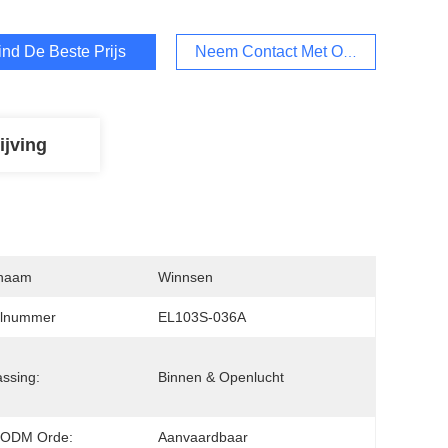
ind De Beste Prijs
Neem Contact Met Ons Op
ijving
naam
Winnsen
lnummer
EL103S-036A
ssing:
Binnen & Openlucht
ODM Orde:
Aanvaardbaar