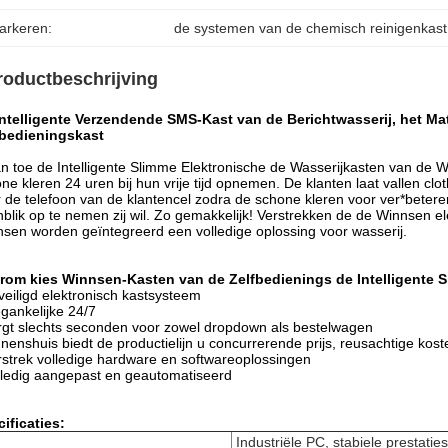
arkeren:
de systemen van de chemisch reinigenkast
roductbeschrijving
intelligente Verzendende SMS-Kast van de Berichtwasserij, het Ma
fbedieningskast
n toe de Intelligente Slimme Elektronische de Wasserijkasten van de W
ne kleren 24 uren bij hun vrije tijd opnemen. De klanten laat vallen cl
 de telefoon van de klantencel zodra de schone kleren voor ver*beteren
blik op te nemen zij wil. Zo gemakkelijk! Verstrekken de de Winnsen e
sen worden geïntegreerd een volledige oplossing voor wasserij.
rom kies Winnsen-Kasten van de Zelfbedienings de Intelligente S
veiligd elektronisch kastsysteem
egankelijke 24/7
rgt slechts seconden voor zowel dropdown als bestelwagen
nnenshuis biedt de productielijn u concurrerende prijs, reusachtige ko
rstrek volledige hardware en softwareoplossingen
lledig aangepast en geautomatiseerd
ificaties:
Industriële PC, stabiele prestaties