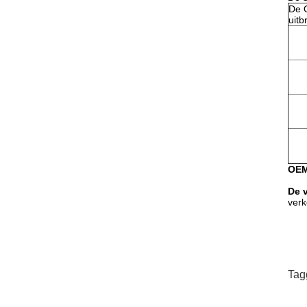
De 
uitb
OEM
De 
verk
Tag