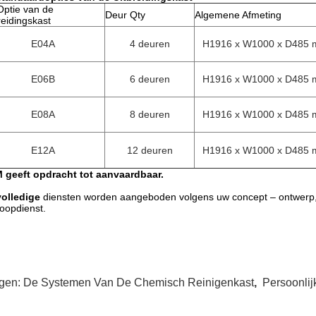
Optie van de
Deur Qty
Algemene Afmeting
reidingskast
E04A
4 deuren
H1916 x W1000 x D485
E06B
6 deuren
H1916 x W1000 x D485
E08A
8 deuren
H1916 x W1000 x D485
E12A
12 deuren
H1916 x W1000 x D485
 geeft opdracht tot aanvaardbaar.
volledige
diensten worden aangeboden volgens uw concept – ontwerp,
oopdienst.
gen:
De Systemen Van De Chemisch Reinigenkast
,
Persoonli