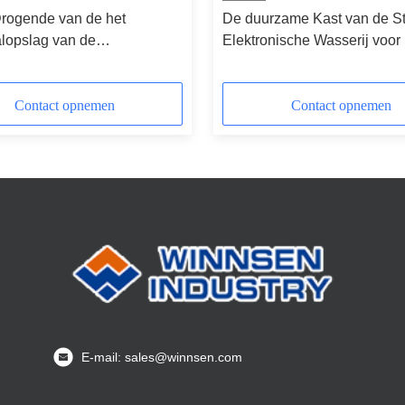
Drogende van de het
De duurzame Kast van de St
alopslag van de
Elektronische Wasserij voor
dienst van het de
Droge Schone Zaken
net het Staalkast met
Contact opnemen
Contact opnemen
E-mail: sales@winnsen.com