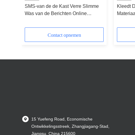
SMS-van de de Kast Verre Slimme
Kleedt 
Was van de Berichten Online
Materia
Wasserij de Doekenkast met Touch
Wasserij
screen
Kastkabi
Netwerk
Contact opnemen
15 Yuefeng Road, Economische
Ontwikkelingsstreek, Zhangjiagang-Stad,
Jiangsu, China 215600