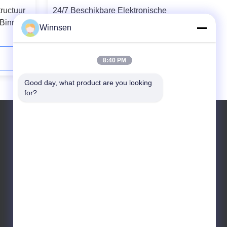
ructuur
24/7 Beschikbare Elektronische
 Binnen
Binnendaling van Wasserijkast voor
Winnsen
het Centrum van Gymnastieksporten
met Één Jaargarantie
Contact opnemen
8:40 PM
Good day, what product are you looking 
for?
Telefoon: 86-138-0622-0600