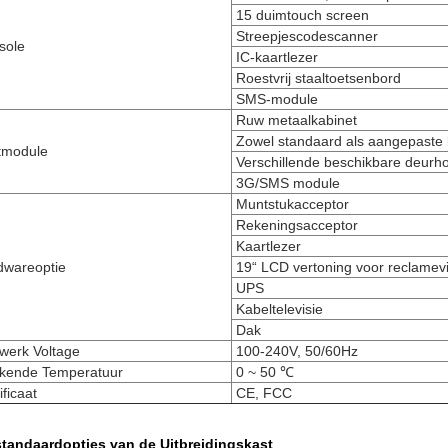
15 duimtouch screen
Streepjescodescanner
sole
IC-kaartlezer
Roestvrij staaltoetsenbord
SMS-module
Ruw metaalkabinet
Zowel standaard als aang
tmodule
Verschillende beschikbare deur
3G/SMS module
Muntstukacceptor
Rekeningsacceptor
Kaartlezer
dwareoptie
19“ LCD vertoning voor reclamev
UPS
Kabeltelevisie
Dak
werk Voltage
100-240V, 50/60Hz
rkende Temperatuur
0 ~ 50 ℃
ificaat
CE, FCC
standaardopties van de Uitbreidingskast