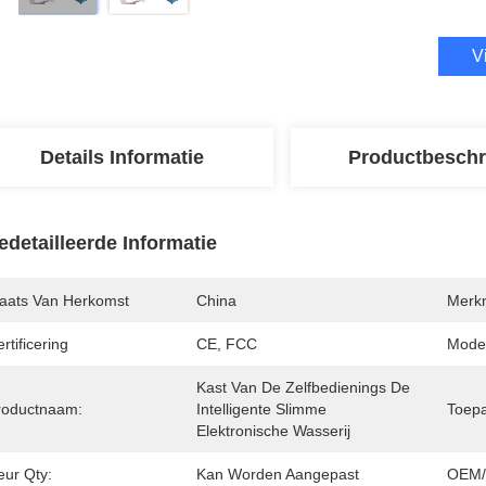
V
Details Informatie
Productbeschr
edetailleerde Informatie
laats Van Herkomst
China
Merk
rtificering
CE, FCC
Mode
Kast Van De Zelfbedienings De 
roductnaam:
Intelligente Slimme 
Toepa
Elektronische Wasserij
eur Qty:
Kan Worden Aangepast
OEM/