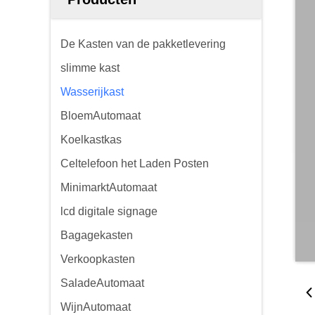
De Kasten van de pakketlevering
slimme kast
Wasserijkast
BloemAutomaat
Koelkastkas
Celtelefoon het Laden Posten
MinimarktAutomaat
lcd digitale signage
Bagagekasten
Verkoopkasten
SaladeAutomaat
WijnAutomaat