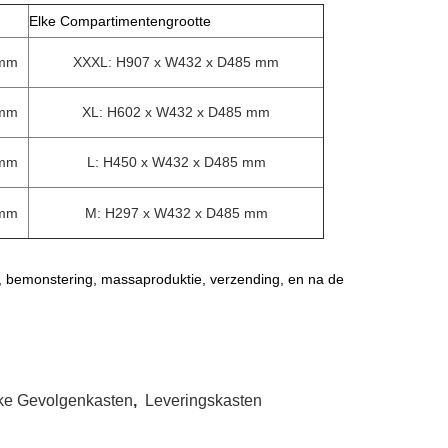
Elke Compartimentengrootte
 mm
XXXL: H907 x W432 x D485 mm
 mm
XL: H602 x W432 x D485 mm
 mm
L: H450 x W432 x D485 mm
 mm
M: H297 x W432 x D485 mm
 bemonstering, massaproduktie, verzending, en na de
jke Gevolgenkasten
,
Leveringskasten