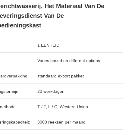
erichtwasserij, Het Materiaal Van De
everingsdienst Van De
bedieningskast
1 EENHEID
Varies based on different options
ardverpakking:
standaard export pakket
ngstermijn:
20 werkdagen
methode:
T / T, L / C, Western Union
ringskapaciteit:
3000 reeksen per maand