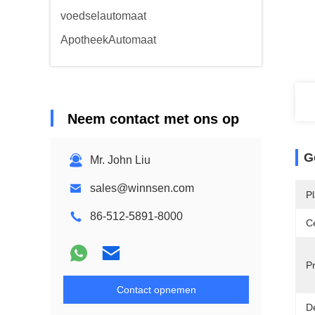
voedselautomaat
ApotheekAutomaat
Neem contact met ons op
G
Mr. John Liu
sales@winnsen.com
P
86-512-5891-8000
Ce
P
Contact opnemen
D