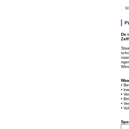
M
P
De 
Zel
Staa
scho
naar
ogen
Winn
Waa
• Be
• to
• Ve
• Bi
• Ve
• Vo
Spec