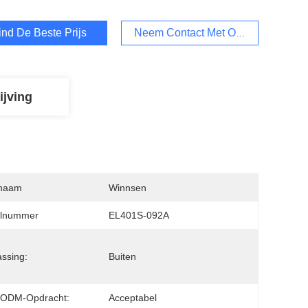
ind De Beste Prijs
Neem Contact Met Ons Op
ijving
naam
Winnsen
lnummer
EL401S-092A
ssing:
Buiten
ODM-Opdracht:
Acceptabel