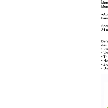
Mens
Mond
●
Au
band
Spor
24 u
De 
deur
• Vl
• Ve
• Th
• Ho
• Zi
• Un