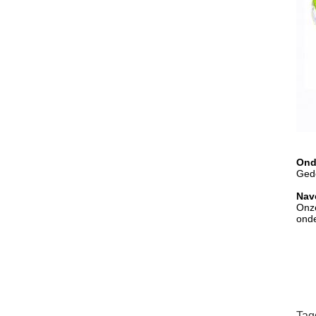
Ond
Gede
Nav
Onze
onde
Tag