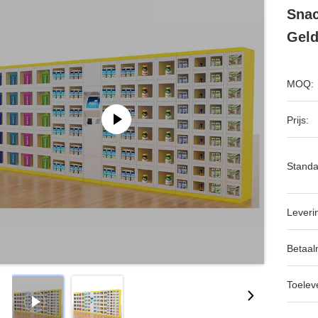
Snac
Geld
MOQ:
Prijs:
Standa
Leveri
Betaal
Toeleve