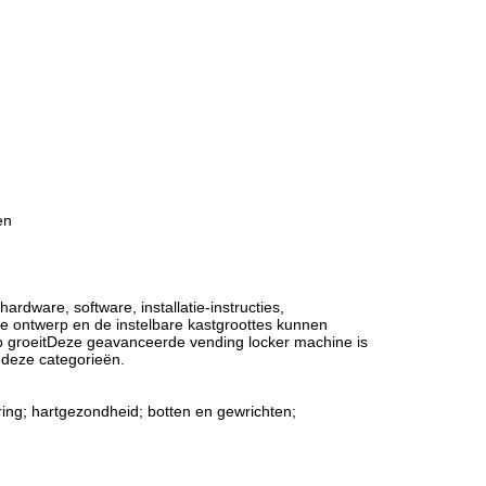
en
dware, software, installatie-instructies,
e ontwerp en de instelbare kastgroottes kunnen
op groeitDeze geavanceerde vending locker machine is
 deze categorieën.
ring; hartgezondheid; botten en gewrichten;