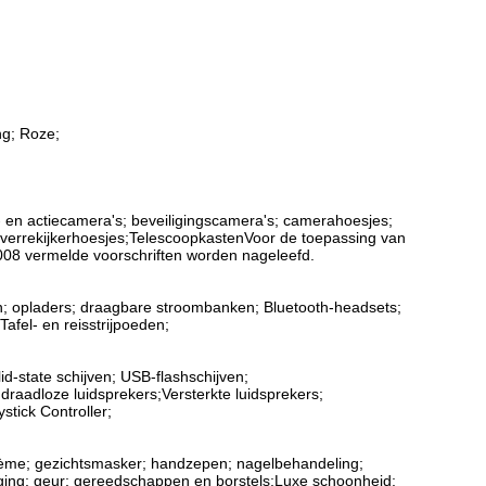
ng; Roze;
t- en actiecamera's; beveiligingscamera's; camerahoesjes;
; verrekijkerhoesjes;TelescoopkastenVoor de toepassing van
/2008 vermelde voorschriften worden nageleefd.
n; opladers; draagbare stroombanken; Bluetooth-headsets;
afel- en reisstrijpoeden;
id-state schijven; USB-flashschijven;
raadloze luidsprekers;Versterkte luidsprekers;
tick Controller;
 crème; gezichtsmasker; handzepen; nagelbehandeling;
ging; geur; gereedschappen en borstels;Luxe schoonheid;