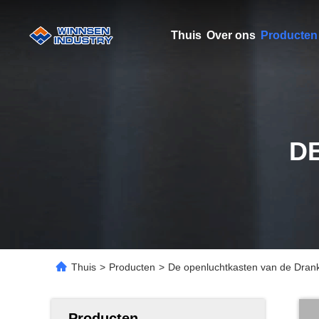
Thuis
Over ons
Producten
D
Thuis
>
Producten
>
De openluchtkasten van de Dran
Producten