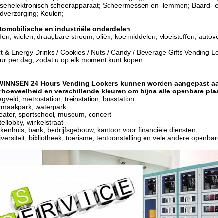
en­elektronisch scheerapparaat; Scheermessen en -lemmen; Baard- e
verzorging; Keulen;
tomobilische en industriële onderdelen
en; wielen; draagbare stroom; oliën; koelmiddelen; vloeistoffen; autov
t & Energy Drinks / Cookies / Nuts / Candy / Beverage Gifts Vending
ur per dag, zodat u op elk moment kunt kopen.
WINNSEN 24 Hours Vending Lockers kunnen worden aangepast aan 
hoeveelheid en verschillende kleuren om bijna alle openbare plaat
iegveld, metrostation, treinstation, busstation
rmaakpark, waterpark
eater, sportschool, museum, concert
tellobby, winkelstraat
ekenhuis, bank, bedrijfsgebouw, kantoor voor financiële diensten
iversiteit, bibliotheek, toerisme, tentoonstelling en vele andere openbar