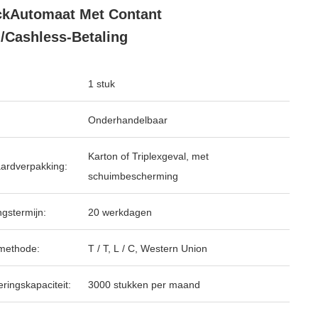
kAutomaat Met Contant
/Cashless-Betaling
1 stuk
Onderhandelbaar
Karton of Triplexgeval, met
ardverpakking:
schuimbescherming
ngstermijn:
20 werkdagen
methode:
T / T, L / C, Western Union
ringskapaciteit:
3000 stukken per maand