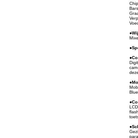
Chip
Bars
Graa
Verp
Voed
●
Wi
Mixe
●
Sp
●
Co
Digi
camc
deze
●
Mo
Mobi
Blue
●
Co
LCD-
flas
toet
●
Sc
Gezi
para