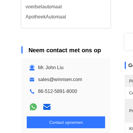
voedselautomaat
ApotheekAutomaat
Neem contact met ons op
G
Mr. John Liu
sales@winnsen.com
P
86-512-5891-8000
Ce
P
Contact opnemen
Kl