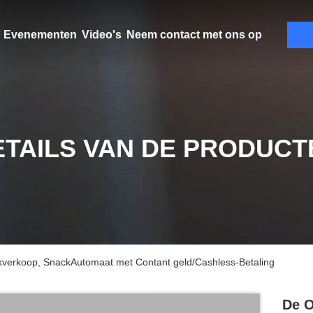
Evenementen
Video's
Neem contact met ons op
ETAILS VAN DE PRODUCT
kverkoop, SnackAutomaat met Contant geld/Cashless-Betaling
De O