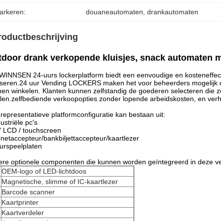
arkeren:
douaneautomaten
, 
drankautomaten
roductbeschrijving
door drank verkopende kluisjes, snack automaten me
WINNSEN 24-uurs lockerplatform biedt een eenvoudige en kosteneffect
iseren.24 uur Vending LOCKERS maken het voor beheerders mogelijk om 
en winkelen. Klanten kunnen zelfstandig de goederen selecteren die 
len.zelfbediende verkoopopties zonder lopende arbeidskosten, en verh
representatieve platformconfiguratie kan bestaan uit:
dustriële pc's
" LCD / touchscreen
netaccepteur/bankbiljettaccepteur/kaartlezer
urspeelplaten
re optionele componenten die kunnen worden geïntegreerd in deze v
OEM-logo of LED-lichtdoos
Magnetische, slimme of IC-kaartlezer
Barcode scanner
Kaartprinter
Kaartverdeler