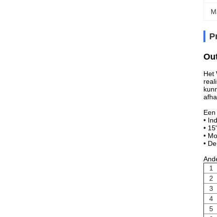
M
P
Out
Het 
real
kunn
afha
Een 
• In
• 15
• Mo
• De
Ande
1
2
3
4
5