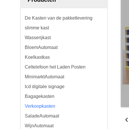
De Kasten van de pakketlevering
slimme kast
Wasserijkast
BloemAutomaat
Koelkastkas
Celtelefoon het Laden Posten
MinimarktAutomaat
lcd digitale signage
Bagagekasten
Verkoopkasten
SaladeAutomaat
WijnAutomaat