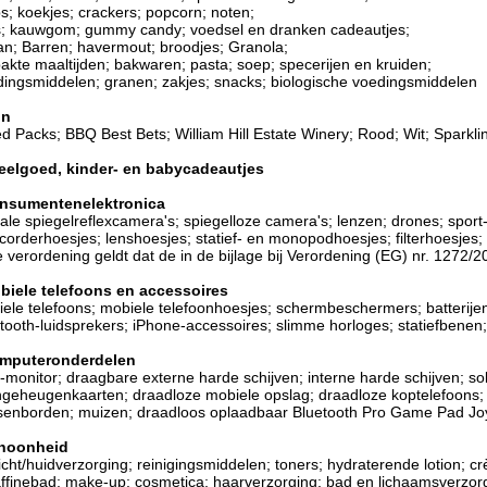
s; koekjes; crackers; popcorn; noten;
; kauwgom; gummy candy; voedsel en dranken cadeautjes;
n; Barren; havermout; broodjes; Granola;
akte maaltijden; bakwaren; pasta; soep; specerijen en kruiden;
ingsmiddelen; granen; zakjes; snacks; biologische voedingsmiddelen
jn
d Packs; BBQ Best Bets; William Hill Estate Winery; Rood; Wit; Sparkli
eelgoed, kinder- en babycadeautjes
nsumentenelektronica
tale spiegelreflexcamera's; spiegelloze camera's; lenzen; drones; spor
orderhoesjes; lenshoesjes; statief- en monopodhoesjes; filterhoesjes
 verordening geldt dat de in de bijlage bij Verordening (EG) nr. 1272
biele telefoons en accessoires
ele telefoons; mobiele telefoonhoesjes; schermbeschermers; batterije
tooth-luidsprekers; iPhone-accessoires; slimme horloges; statiefbenen;T
mputeronderdelen
monitor; draagbare externe harde schijven; interne harde schijven; sol
hgeheugenkaarten; draadloze mobiele opslag; draadloze koptelefoons; d
senborden; muizen; draadloos oplaadbaar Bluetooth Pro Game Pad Joys
hoonheid
cht/huidverzorging; reinigingsmiddelen; toners; hydraterende lotion;
ffinebad; make-up; cosmetica; haarverzorging; bad en lichaamsverzor