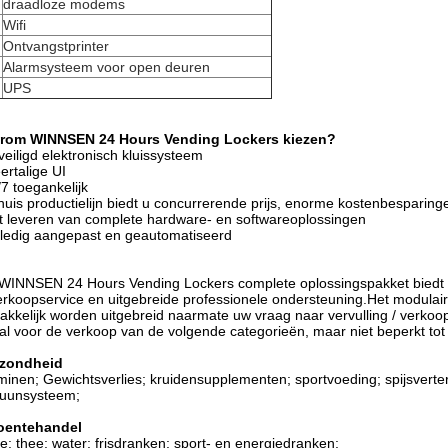
draadloze modems
Wifi
Ontvangstprinter
Alarmsysteem voor open deuren
UPS
rom WINNSEN 24 Hours Vending Lockers kiezen?
veiligd elektronisch kluissysteem
ertalige UI
/7 toegankelijk
 huis productielijn biedt u concurrerende prijs, enorme kostenbesparing
t leveren van complete hardware- en softwareoplossingen
lledig aangepast en geautomatiseerd
WINNSEN 24 Hours Vending Lockers complete oplossingspakket biedt har
rkoopservice en uitgebreide professionele ondersteuning.Het modulair
kkelijk worden uitgebreid naarmate uw vraag naar vervulling / verko
al voor de verkoop van de volgende categorieën, maar niet beperkt tot
zondheid
minen; Gewichtsverlies; kruidensupplementen; sportvoeding; spijsverte
uunsysteem;
oentehandel
ie; thee; water; frisdranken; sport- en energiedranken;