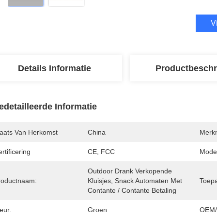
V
Details Informatie
Productbeschr
edetailleerde Informatie
laats Van Herkomst
China
Merk
rtificering
CE, FCC
Mode
Outdoor Drank Verkopende 
roductnaam:
Kluisjes, Snack Automaten Met 
Toepa
Contante / Contante Betaling
eur:
Groen
OEM/