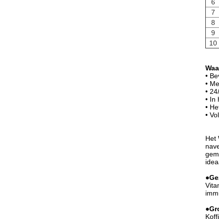
6
7
8
9
10
Waa
• Be
• Me
• 24
• In
• He
• Vo
Het 
nave
gema
idea
●
Ge
Vita
imm
●
Gr
Koff