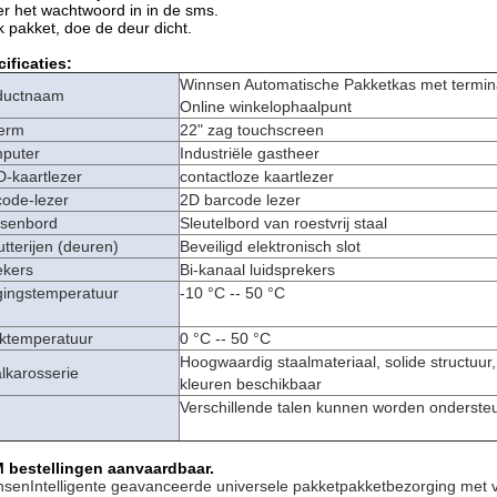
r het wachtwoord in in de sms.
 pakket, doe de deur dicht.
ificaties:
Winnsen Automatische Pakketkas met termin
ductnaam
Online winkelophaalpunt
erm
22" zag touchscreen
puter
Industriële gastheer
-kaartlezer
contactloze kaartlezer
code-lezer
2D barcode lezer
tsenbord
Sleutelbord van roestvrij staal
tterijen (deuren)
Beveiligd elektronisch slot
ekers
Bi-kanaal luidsprekers
gingstemperatuur
-10 °C -- 50 °C
ktemperatuur
0 °C -- 50 °C
Hoogwaardig staalmateriaal, solide structuur,
lkarosserie
kleuren beschikbaar
Verschillende talen kunnen worden onderste
 bestellingen aanvaardbaar.
nsen
Intelligente geavanceerde universele pakketpakketbezorging met 