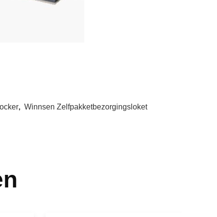
Locker
,
Winnsen Zelfpakketbezorgingsloket
en