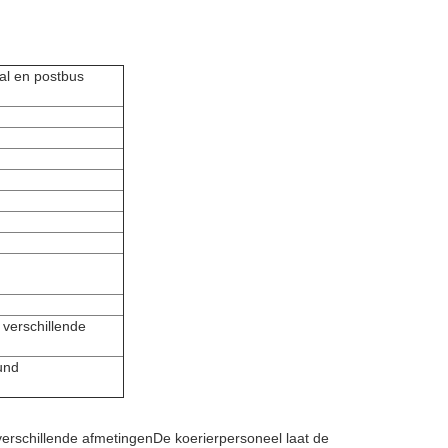
al en postbus
 verschillende
und
verschillende afmetingen
De koerierpersoneel laat de