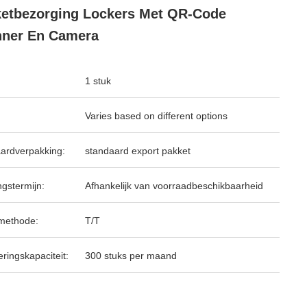
etbezorging Lockers Met QR-Code
nner En Camera
1 stuk
Varies based on different options
ardverpakking:
standaard export pakket
ngstermijn:
Afhankelijk van voorraadbeschikbaarheid
methode:
T/T
ringskapaciteit:
300 stuks per maand