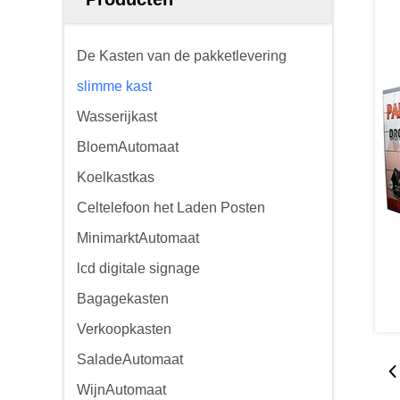
De Kasten van de pakketlevering
slimme kast
Wasserijkast
BloemAutomaat
Koelkastkas
Celtelefoon het Laden Posten
MinimarktAutomaat
lcd digitale signage
Bagagekasten
Verkoopkasten
SaladeAutomaat
WijnAutomaat