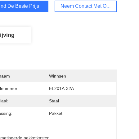
ind De Beste Prijs
Neem Contact Met Ons Op
ijving
naam
Winnsen
lnummer
EL201A-32A
iaal:
Staal
ssing:
Pakket
matiseerde pakketkasten