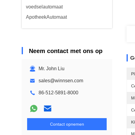
voedselautomaat
ApotheekAutomaat
Neem contact met ons op
G
Mr. John Liu
P
sales@winnsen.com
Ce
86-512-5891-8000
M
Ce
Kl
Contact opnemen
M