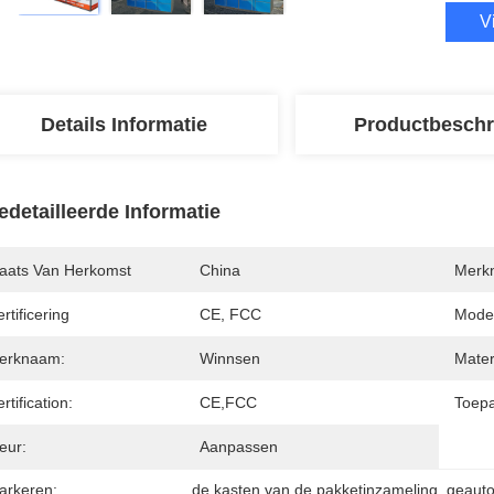
V
Details Informatie
Productbeschr
edetailleerde Informatie
laats Van Herkomst
China
Merk
rtificering
CE, FCC
Mode
erknaam:
Winnsen
Mater
rtification:
CE,FCC
Toepa
eur:
Aanpassen
arkeren:
de kasten van de pakketinzameling
, 
geauto