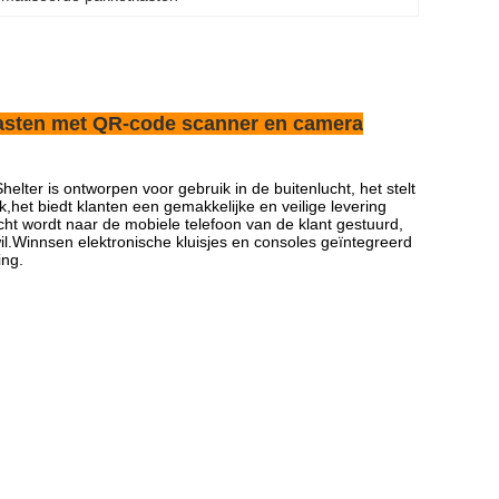
asten met QR-code scanner en camera
lter is ontworpen voor gebruik in de buitenlucht, het stelt
het biedt klanten een gemakkelijke en veilige levering
icht wordt naar de mobiele telefoon van de klant gestuurd,
wil.Winnsen elektronische kluisjes en consoles geïntegreerd
ing.