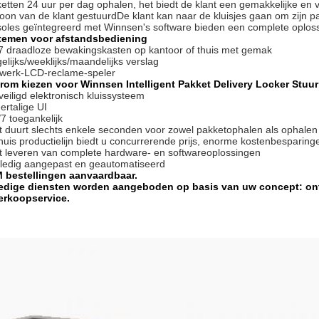
etten 24 uur per dag ophalen, het biedt de klant een gemakkelijke en 
foon van de klant gestuurdDe klant kan naar de kluisjes gaan om zijn p
oles geïntegreerd met Winnsen's software bieden een complete oploss
temen voor afstandsbediening
7 draadloze bewakingskasten op kantoor of thuis met gemak
elijks/weeklijks/maandelijks verslag
werk-LCD-reclame-speler
rom kiezen voor Winnsen Intelligent Pakket Delivery Locker Stuu
veiligd elektronisch kluissysteem
ertalige UI
/7 toegankelijk
t duurt slechts enkele seconden voor zowel pakketophalen als ophalen
 huis productielijn biedt u concurrerende prijs, enorme kostenbesparing
t leveren van complete hardware- en softwareoplossingen
lledig aangepast en geautomatiseerd
 bestellingen aanvaardbaar.
ledige diensten worden aangeboden op basis van uw concept: on
erkoopservice.