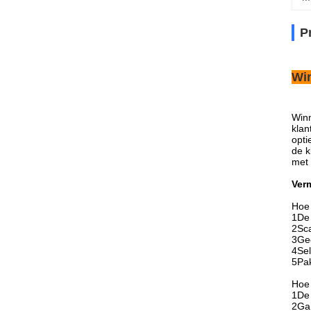
P
Wi
Winn
klan
opti
de k
met 
Verm
Hoe 
1De 
2Sca
3Gee
4Sel
5Pak
Hoe 
1De 
2Ga 