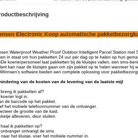
roductbeschrijving
nnsen Electronic Koop automatische pakketbezorgk
sen Waterproof Weather Proof Outdoor Intelligent Parcel Station met She
ten in staat om hun pakketten 24 uur per dag op te halen op hun gemak,
eDe koerierpersoneel laat pakketten bij de kluisjes vallen, een sms-ber
lant kan naar de kluisjes gaan om zijn pakket op te halen wanneer hij 
Winnsen's software bieden een complete oplossing voor pakketbezorg
indering van de kosten van de levering van de laatste mijl
breng ik pakketten af?
koerier logt in.
n de barcode op het pakket.
f het mobiele telefoonnummer van de ontvanger.
ecteer de grootte van de kast.
ketje afleveren, deur sluiten.
haal ik pakketten op?
ontvanger ontvangt de sms.
naar het kluisje, voer het mobiele nummer in.