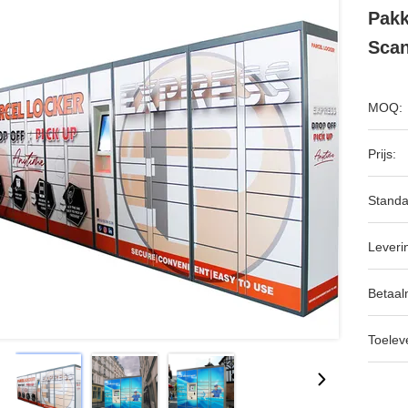
Pakk
Sca
MOQ:
Prijs:
Standa
Leveri
Betaal
Toeleve