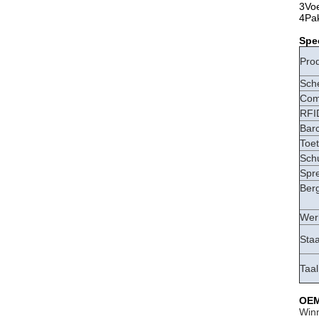
3Voe
4Pak
Spec
Pro
Sch
Com
RFID
Bar
Toe
Schu
Spr
Ber
Wer
Staa
Taal
OEM
Win