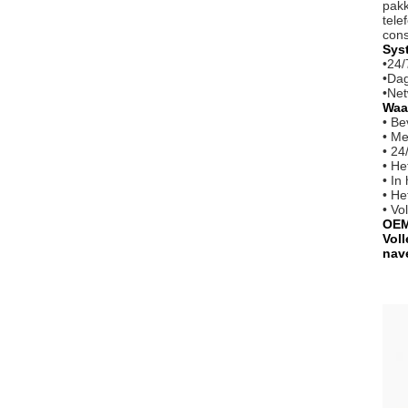
pakk
tele
cons
Sys
•
24/
•
Dag
•
Net
Waa
• Be
• Me
• 24
• He
• In
• He
• Vo
OEM
Vol
nav