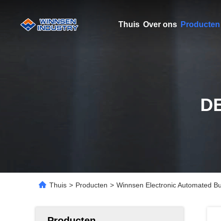
Thuis
Over ons
Producten
D
Thuis
>
Producten
>
Winnsen Electronic Automated B
Producten