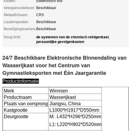
Kasten:
Elektronisch slot
streepjescodelezer:
Beschikbaar
Metaallichaam:
CRS
Lauderspeaker:
Beschikbaar
Beveiligingscamera:
Beschikbaar
de systemen van de chemisch reinigenkast
Hoog licht:
,
persoonlijke gevolgenkasten
24/7 Beschikbare Elektronische Binnendaling van
Wasserijkast voor het Centrum van
Gymnastieksporten met Één Jaargarantie
Productinformatie
Merk
Winnsen
Productnaam
Wasserijkast
Plaats van oorsprong
Jiangsu, China
Kastgrootte
L1000*H1917*D550mm
Deurgrootte
M: L432*H296*D250mm
L1: L220*H902*D520mm
Laat een bericht achter