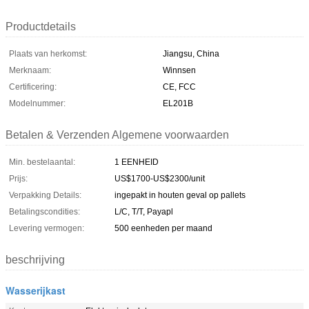
Productdetails
Plaats van herkomst:
Jiangsu, China
Merknaam:
Winnsen
Certificering:
CE, FCC
Modelnummer:
EL201B
Betalen & Verzenden Algemene voorwaarden
Min. bestelaantal:
1 EENHEID
Prijs:
US$1700-US$2300/unit
Verpakking Details:
ingepakt in houten geval op pallets
Betalingscondities:
L/C, T/T, Payapl
Levering vermogen:
500 eenheden per maand
beschrijving
Wasserijkast