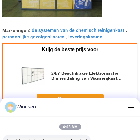
de systemen van de chemisch reinigenkast
Markeringen:
,
persoonlijke gevolgenkasten
leveringskasten
,
Krijg de beste prijs voor
24/7 Beschikbare Elektronische
Binnendaling van Wasserijkast
voor het Centrum van
Gymnastieksporten met Één
Jaargarantie
Doorgaan
Winnsen
Wasserijkast
Meer
4:03 AM