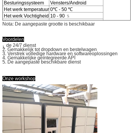
Besturingssysteem
Vensters/Android
We bellen je snel terug!
Het werk temperatuur
0℃ - 50 ℃
Het werk Vochtigheid
10 - 90 ﹪
Certificaat
CE, FCC
Nota: De aangepaste grootte is beschikbaar
Voordelen
de 24/7 dienst
1.
2. Gemakkelijk tot dropdown en bestelwagen
3. Verstrek volledige hardware en softwareoplossingen
4. Gemakkelijke geïntegreerde API
5. De aangepaste beschikbare dienst
Onze workshop
VERZENDEN