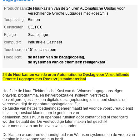
Productnaam:
de Huurkasten van de 24 uren Automatische Opslag voor
Verschillende Grootte Luggages met Roestvrij s
Toepassing:
Binnen
Certificaten:
CE, FCC
Bijlage:
Staalbijlage
computer:
Industriële Gastheer
Touch screen:
15“ touch screen
de kasten van de bagageopslag
Hoog licht:
,
de systemen van de chemisch reinigenkast
24 de Huurkasten van de uren Automatische Opslag voor Verschillende
Grootte Luggages met Roestvrij staalmateriaal
Heeft de de Huur Elektronische Kast van de Winnsenbagage ons eigen
ontwerp, programma, en het veroorzaakte systeem, verstrekt a
de veiligere, geschikte en digitale opslagoplossing, elimineert sleutels en
vereenvoudigt de openbare opslagdienst. Zijn
de functie van het zelfbedieningsbeheer maakt het voor de voorbureaudienst
instellen, toestaat klanten om te genieten van
gemakken, zoals huur in openbare ruimten door contant geld of creditcard
worden betaald die. De veelvoudige talen maken het geschikt
voor mensen van om het even welke landen.
De klanten waarderen de handigheid van Winnsen-systemen en de vrede van
mening in het kennen van hun bezit