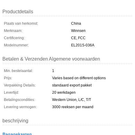
Productdetails
Plaats van herkomst:
China
Merknaam:
Winnsen
Certificering:
CE, FCC
Modelnummer:
EL201S-036A
Betalen & Verzenden Algemene voorwaarden
Min. bestelaantal:
1
Prijs:
Varies based on different options
Verpakking Details:
standaard export pakket
Levertijd:
20 werkdagen
Betalingscondities:
Western Union, L/C, T/T
Levering vermogen:
3000 reeksen per maand
beschrijving
Bagagekasten