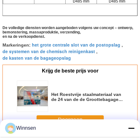
D485 mm
D485 mm
De volledige diensten worden aangeboden volgens uw concept – ontwerp,
bemonstering, massaproduktie, verzending,
en na de verkoopdienst.
het grote centrale slot van de postopslag
Markeringen:
,
de systemen van de chemisch reinigenkast
,
de kasten van de bagageopslag
Krijg de beste prijs voor
Het Roestvrije staalmateriaal van
de 24 van de de Groottebagage
van de uren Automatisch Opslag
Verschillend Kastenhuur met 19
Duimtouch screen
Doorgaan
Winnsen
Bagagekasten
Meer