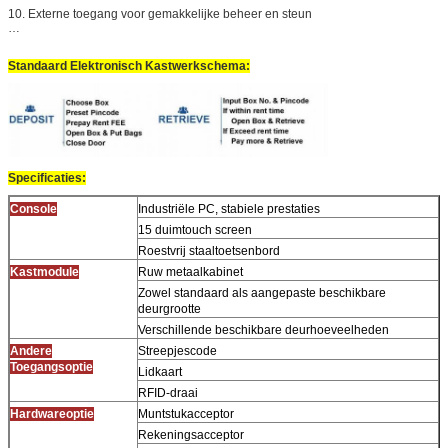
10. Externe toegang voor gemakkelijke beheer en steun
…
Standaard Elektronisch Kastwerkschema:
Specificaties:
Console
Industriële PC, stabiele prestaties
15 duimtouch screen
Roestvrij staaltoetsenbord
Kastmodule
Ruw metaalkabinet
Zowel standaard als aangepaste beschikbare
deurgrootte
Verschillende beschikbare deurhoeveelheden
Andere
Streepjescode
Toegangsoptie
Lidkaart
RFID-draai
Hardwareoptie
Muntstukacceptor
Rekeningsacceptor