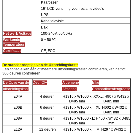
Kaartlezer
19“ LCD vertoning voor reclamevideo's
UPS
Kabeltelevisie
Dak
Het werk Voltage
100-240V, 50/60Hz
Werkende
0 ~ 50 ℃
Temperatuur
Certificaat
CE, FCC
De standaardopties van de Uitbreidingskast:
Één console kan één of meerdere uitbreidingskasten controleren, kan het tot
300 deuren controleren.
De Optie van de
Deur Qty
Algemene
Elke
uitbreidingskast
Afmeting
Compartimentengrootte
E04A
4 deuren
H1916 x W1000 x
XXXL: H907 x W432 x
D485 mm
D485 mm
E06B
6 deuren
H1916 x W1000 x
XL: H602 x W432 x
D485 mm
D485 mm
E08A
8 deuren
H1916 x W1000 x
L: H450 x W432 x D485
D485 mm
mm
E12A
12 deuren
H1916 x W1000 x
M: H297 x W432 x