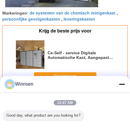
de systemen van de chemisch reinigenkast
Markeringen:
,
persoonlijke gevolgenkasten
leveringskasten
,
Krijg de beste prijs voor
Ce-Self - service Digitale
Automatische Kast, Aangepaste
de Systemen van de Chemisch
reinigenkast
Doorgaan
Winnsen
Wasserijkast
Meer
12:47 AM
Good day, what product are you looking for?
Contactloze smart
Smart Outdoor
Aangepast
De geava
wasserette
Shoe 15"
Intelligent de Kast
Engelse Mu