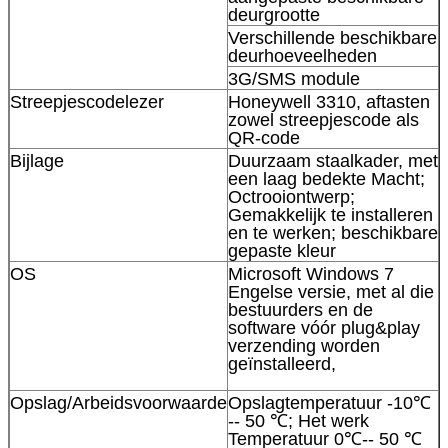
deurgrootte
Verschillende beschikbare
deurhoeveelheden
3G/SMS module
Streepjescodelezer
Honeywell 3310, aftasten
zowel streepjescode als
QR-code
Bijlage
Duurzaam staalkader, met
een laag bedekte Macht;
Laat een bericht achter
Octrooiontwerp;
Gemakkelijk te installeren
We bellen je snel terug!
en te werken; beschikbare
gepaste kleur
OS
Microsoft Windows 7
Engelse versie, met al die
bestuurders en de
software vóór plug&play
verzending worden
geïnstalleerd,
Opslag/Arbeidsvoorwaarde
Opslagtemperatuur -10℃
-- 50 ℃; Het werk
Temperatuur 0℃-- 50 ℃