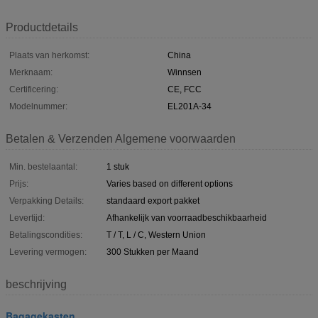
Productdetails
Plaats van herkomst:
China
Merknaam:
Winnsen
Certificering:
CE, FCC
Modelnummer:
EL201A-34
Betalen & Verzenden Algemene voorwaarden
Min. bestelaantal:
1 stuk
Prijs:
Varies based on different options
Verpakking Details:
standaard export pakket
Levertijd:
Afhankelijk van voorraadbeschikbaarheid
Betalingscondities:
T / T, L / C, Western Union
Levering vermogen:
300 Stukken per Maand
beschrijving
Bagagekasten