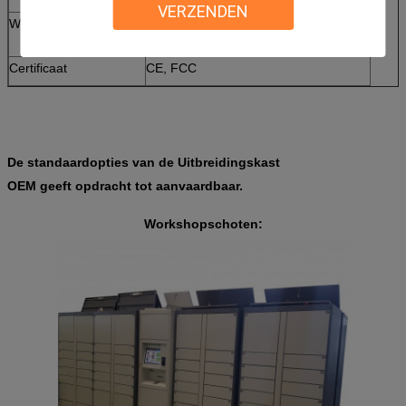
VERZENDEN
Werkende Temperatuur
0 ~ 50 ℃
Certificaat
CE, FCC
De standaardopties van de Uitbreidingskast
OEM geeft opdracht tot aanvaardbaar.
Workshopschoten: