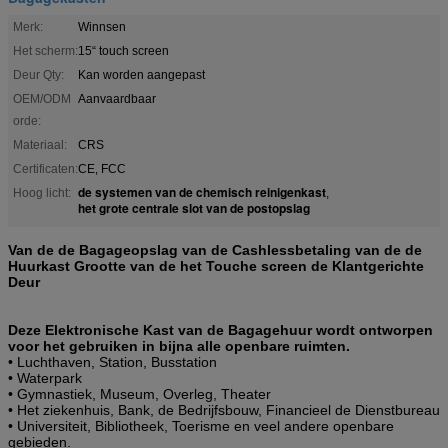
Merk:
Winnsen
Het scherm:
15“ touch screen
Deur Qty:
Kan worden aangepast
OEM/ODM
Aanvaardbaar
orde:
Materiaal:
CRS
Certificaten:
CE, FCC
de systemen van de chemisch reinigenkast
Hoog licht:
,
het grote centrale slot van de postopslag
Van de de Bagageopslag van de Cashlessbetaling van de de
Huurkast Grootte van de het Touche screen de Klantgerichte
Deur
Deze Elektronische Kast van de Bagagehuur wordt ontworpen
voor het gebruiken in bijna alle openbare ruimten.
• Luchthaven, Station, Busstation
• Waterpark
• Gymnastiek, Museum, Overleg, Theater
• Het ziekenhuis, Bank, de Bedrijfsbouw, Financieel de Dienstbureau
• Universiteit, Bibliotheek, Toerisme en veel andere openbare
gebieden.