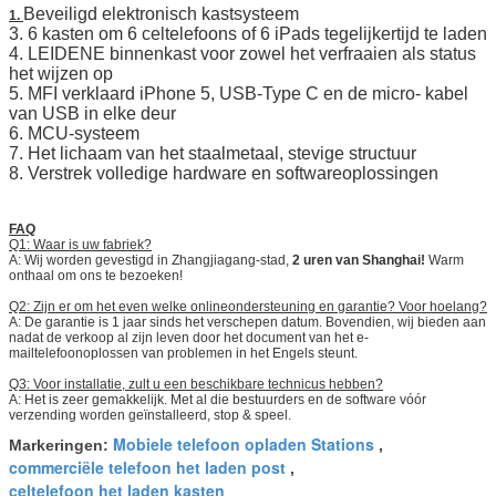
Beveiligd elektronisch kastsysteem
1.
3. 6 kasten om 6 celtelefoons of 6 iPads tegelijkertijd te laden
4. LEIDENE binnenkast voor zowel het verfraaien als status
het wijzen op
5. MFI verklaard iPhone 5, USB-Type C en de micro- kabel
van USB in elke deur
6. MCU-systeem
7. Het lichaam van het staalmetaal, stevige structuur
8. Verstrek volledige hardware en softwareoplossingen
FAQ
Q1: Waar is uw fabriek?
A: Wij worden gevestigd in Zhangjiagang-stad,
2 uren van Shanghai!
Warm
onthaal om ons te bezoeken!
Q2: Zijn er om het even welke onlineondersteuning en garantie? Voor hoelang?
A: De garantie is 1 jaar sinds het verschepen datum. Bovendien, wij bieden aan
nadat de verkoop al zijn leven door het document van het e-
mailtelefoonoplossen van problemen in het Engels steunt.
Q3: Voor installatie, zult u een beschikbare technicus hebben?
A: Het is zeer gemakkelijk. Met al die bestuurders en de software vóór
verzending worden geïnstalleerd, stop & speel.
Mobiele telefoon opladen Stations
Markeringen:
,
commerciële telefoon het laden post
,
celtelefoon het laden kasten