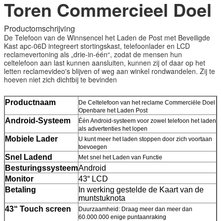
Toren Commercieel Doel
Productomschrijving
De Telefoon van de Winnsencel het Laden de Post met Beveiligde
Kast apc-06D integreert stortingskast, telefoonlader en LCD
reclamevertoning als „drie-in-één“, zodat de mensen hun
celtelefoon aan last kunnen aansluiten, kunnen zij of daar op het
letten reclamevideo's blijven of weg aan winkel rondwandelen. Zij te
Laat een bericht achter
hoeven niet zich dichtbij te bevinden
We bellen je snel terug!
Productnaam
De Celtelefoon van het reclame Commerciële Doel
Openbare het Laden Post
Android-Systeem
Één Android-systeem voor zowel telefoon het laden
als advertenties het lopen
Mobiele Lader
U kunt meer het laden stoppen door zich voortaan
toevoegen
Snel Ladend
Met snel het Laden van Functie
Besturingssysteem
Android
Monitor
43“ LCD
Betaling
In werking gestelde de Kaart van de
muntstuknota
43“ Touch screen
Duurzaamheid: Draag meer dan meer dan
60.000.000 enige puntaanraking