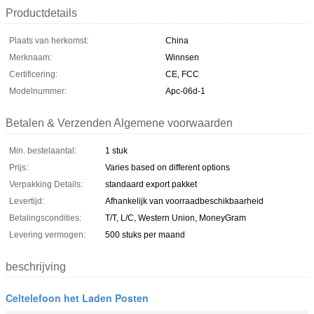
Productdetails
Plaats van herkomst:
China
Merknaam:
Winnsen
Certificering:
CE, FCC
Modelnummer:
Apc-06d-1
Betalen & Verzenden Algemene voorwaarden
Min. bestelaantal:
1 stuk
Prijs:
Varies based on different options
Verpakking Details:
standaard export pakket
Levertijd:
Afhankelijk van voorraadbeschikbaarheid
Betalingscondities:
T/T, L/C, Western Union, MoneyGram
Levering vermogen:
500 stuks per maand
beschrijving
Celtelefoon het Laden Posten