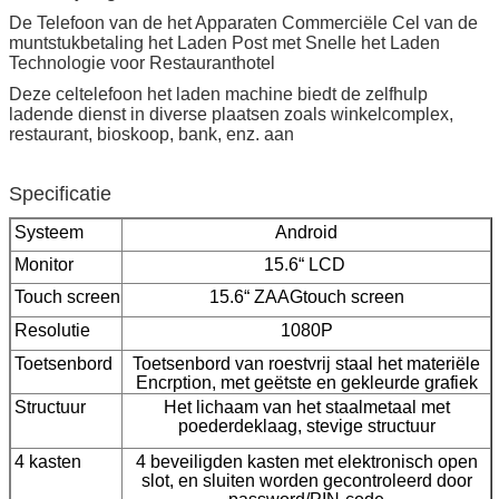
De Telefoon van de het Apparaten Commerciële Cel van de
muntstukbetaling het Laden Post met Snelle het Laden
Technologie voor Restauranthotel
Deze celtelefoon het laden machine biedt de zelfhulp
ladende dienst in diverse plaatsen zoals winkelcomplex,
restaurant, bioskoop, bank, enz. aan
Specificatie
Systeem
Android
Monitor
15.6“ LCD
Touch screen
15.6“ ZAAGtouch screen
Resolutie
1080P
Toetsenbord
Toetsenbord van roestvrij staal het materiële
Encrption, met geëtste en gekleurde grafiek
Structuur
Het lichaam van het staalmetaal met
poederdeklaag, stevige structuur
Laat een bericht achter
4 kasten
4 beveiligden kasten met elektronisch open
We bellen je snel terug!
slot, en sluiten worden gecontroleerd door