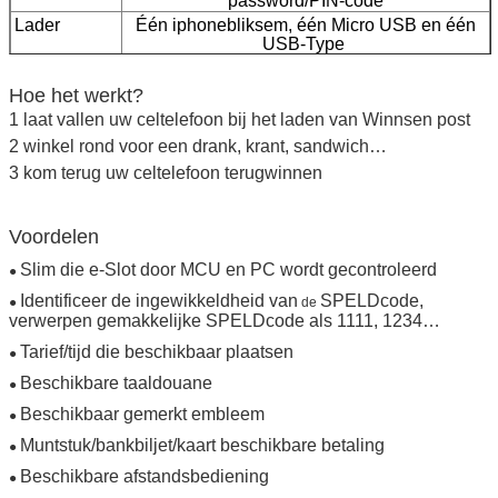
password/PIN-code
Lader
Één iphonebliksem, één Micro USB en één
USB-Type
Deurlicht
Verschillende deur lichte, witte kleur wanneer
Hoe het werkt?
de deur, groene kleur voor lege deur, rode
kleur voor bezette deur opent
1 laat vallen uw celtelefoon bij het laden van Winnsen post
2 winkel rond voor een drank, krant, sandwich…
Taal
De verschillende talen kunnen worden
gesteund
3 kom terug uw celtelefoon terugwinnen
3G/WiFi
Gesteund
Voordelen
Slim die e-Slot door MCU en PC wordt gecontroleerd
●
Identificeer de ingewikkeldheid van
SPELDcode,
●
de
verwerpen gemakkelijke SPELDcode als 1111, 1234…
Tarief/tijd die beschikbaar plaatsen
●
VERZENDEN
Beschikbare taaldouane
●
Beschikbaar gemerkt embleem
●
Muntstuk/bankbiljet/kaart beschikbare betaling
●
Beschikbare afstandsbediening
●