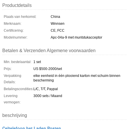
Productdetails
Plaats van herkomst:
China
Merknaam:
Winnsen
Certificering:
CE, FCC
Modelnummer:
Apc-04a-9 met muntstukacceptor
Betalen & Verzenden Algemene voorwaarden
Min. bestelaantal:
1 set
Prijs:
US $500-2000/set
Verpakking
elke eenheid in één plooiend karton met schuim binnen
bescherming
Details:
Betalingscondities:
L/C, T/T, Paypal
Levering
3000 sets / Maand
vermogen:
beschrijving
Celtelefoon het Laden Posten