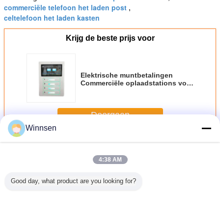
commerciële telefoon het laden post
,
celtelefoon het laden kasten
Krijg de beste prijs voor
Elektrische muntbetalingen
Commerciële oplaadstations voor
mobiele telefoons met snelle
oplaadtechnologie
Doorgaan
Winnsen
Celtelefoon het Laden Posten
Meer
4:38 AM
Good day, what product are you looking for?
12 deuren
Elektronische slot
Aangepaste
Muntstukk
mobiele telefoon
commerciële
Celtelefoon het
de Telefo
oplaadmachine
oplaadstations
Laden Post met
de Betali
voor mobiele
Metaaltoetsenbord
het Laden 