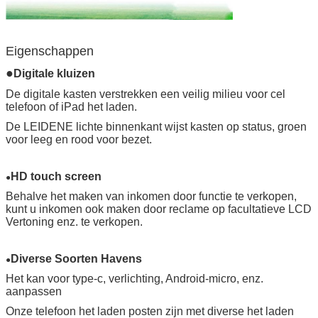
Facultatief
Muntstukacceptor, 15 duimlcd
adverterende speler
Certificatie
Ce, FCC, RoHS, ISO9001: 2008
Eigenschappen
●
Digitale kluizen
Laat een bericht achter
De digitale kasten verstrekken een veilig milieu voor cel
telefoon of iPad het laden.
We bellen je snel terug!
De LEIDENE lichte binnenkant wijst kasten op status, groen
voor leeg en rood voor bezet.
HD touch screen
●
Behalve het maken van inkomen door functie te verkopen,
kunt u inkomen ook maken door reclame op facultatieve LCD
Vertoning enz. te verkopen.
Diverse Soorten Havens
●
Het kan voor type-c, verlichting, Android-micro, enz.
aanpassen
Onze telefoon het laden posten zijn met diverse het laden