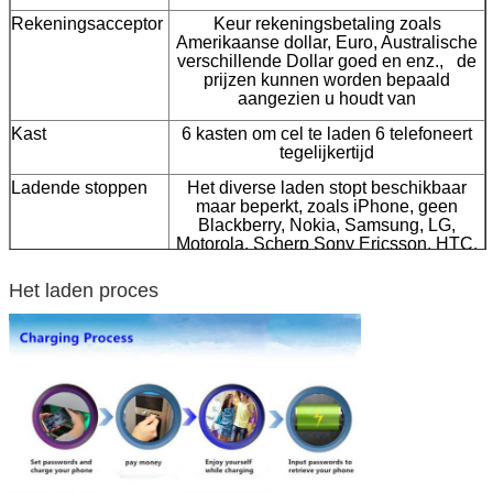
Rekeningsacceptor
Keur rekeningsbetaling zoals
Amerikaanse dollar, Euro, Australische
verschillende Dollar goed en enz., de
prijzen kunnen worden bepaald
aangezien u houdt van
Kast
6 kasten om cel te laden 6 telefoneert
tegelijkertijd
Ladende stoppen
Het diverse laden stopt beschikbaar
maar beperkt, zoals iPhone, geen
Blackberry, Nokia, Samsung, LG,
Motorola, Scherp Sony Ericsson, HTC.
U kunt in andere stoppen tijdens echte
praktijk veranderen
Het laden proces
Pinpad
Roestvrij staal pinpad om wachtwoord
te plaatsen om uw celtelefoon te sluiten
Staallichaam
Staal de materiële, stevige structuur van
uitstekende kwaliteit, diverse
beschikbare kleuren
Contactdoostype
Naar maat gemaakt om het
verschillende gebruik van het land te
passen