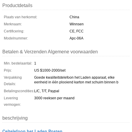
Productdetails
Plaats van herkomst:
China
Merknaam:
Winnsen
Certificering:
CE, FCC
Modelnummer:
Apc-06A
Betalen & Verzenden Algemene voorwaarden
Min. bestelaantal:
1
Prijs:
US $1000-2000/set
Verpakking
Goede kwaliteitstelefoon het Laden apparaat, elke
eenheid in één plooiend karton met schuim binnen b
Details:
Betalingscondities:
L/C, T/T, Paypal
Levering
3000 reeksen per maand
vermogen:
beschrijving
Celtelefoon het Laden Posten