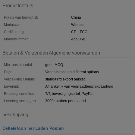
Productdetails
Plaats van herkomst:
China
Merknaam:
Winnsen
Certificering:
CE，FCC
Modelnummer:
Apc-06B
Betalen & Verzenden Algemene voorwaarden
Min. bestelaantal:
geen MOQ
Prijs:
Varies based on different options
Verpakking Details:
standaard export pakket
Levertijd:
Afhankelijk van voorraadbeschikbaarheid
Betalingscondities:
T/T, bevestigingsbrief, PayPal
Levering vermogen:
3000 stukken per maand
beschrijving
Celtelefoon het Laden Posten