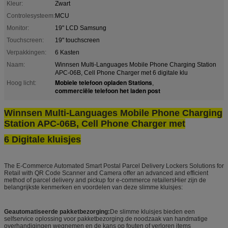
Kleur:
Zwart
Controlesysteem:
MCU
Monitor:
19" LCD Samsung
Touchscreen:
19" touchscreen
Verpakkingen:
6 Kasten
Naam:
Winnsen Multi-Languages Mobile Phone Charging Station
APC-06B, Cell Phone Charger met 6 digitale klu
Mobiele telefoon opladen Stations
Hoog licht:
,
commerciële telefoon het laden post
Winnsen Multi-Languages Mobile Phone Charging
Station APC-06B, Cell Phone Charger met
6 Digitale kluisjes
The E-Commerce Automated Smart Postal Parcel Delivery Lockers Solutions for
Retail with QR Code Scanner and Camera offer an advanced and efficient
method of parcel delivery and pickup for e-commerce retailersHier zijn de
belangrijkste kenmerken en voordelen van deze slimme kluisjes:
Geautomatiseerde pakketbezorging:
De slimme kluisjes bieden een
selfservice oplossing voor pakketbezorging.de noodzaak van handmatige
overhandigingen wegnemen en de kans op fouten of verloren items