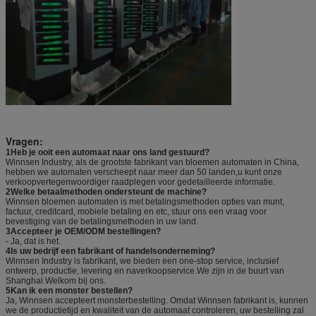
Vragen:
1Heb je ooit een automaat naar ons land gestuurd?
Winnsen Industry, als de grootste fabrikant van bloemen automaten in China,
hebben we automaten verscheept naar meer dan 50 landen,u kunt onze
verkoopvertegenwoordiger raadplegen voor gedetailleerde informatie.
2Welke betaalmethoden ondersteunt de machine?
Winnsen bloemen automaten is met betalingsmethoden opties van munt,
factuur, creditcard, mobiele betaling en etc, stuur ons een vraag voor
bevestiging van de betalingsmethoden in uw land.
3Accepteer je OEM/ODM bestellingen?
- Ja, dat is het.
4Is uw bedrijf een fabrikant of handelsonderneming?
Winnsen Industry is fabrikant, we bieden een one-stop service, inclusief
ontwerp, productie, levering en naverkoopservice.We zijn in de buurt van
Shanghai.Welkom bij ons.
5Kan ik een monster bestellen?
Ja, Winnsen accepteert monsterbestelling. Omdat Winnsen fabrikant is, kunnen
we de productietijd en kwaliteit van de automaat controleren, uw bestelling zal