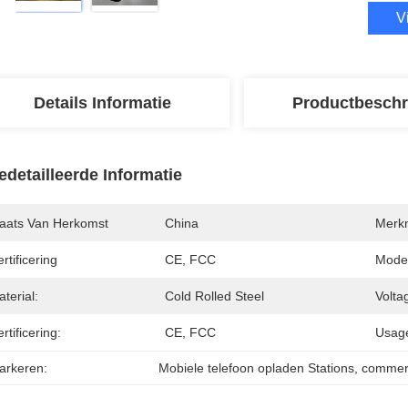
V
Details Informatie
Productbeschr
edetailleerde Informatie
laats Van Herkomst
China
Merk
rtificering
CE, FCC
Mode
terial:
Cold Rolled Steel
Volta
rtificering:
CE, FCC
Usag
arkeren:
Mobiele telefoon opladen Stations
, 
commerc