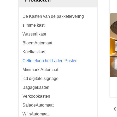
De Kasten van de pakketlevering
slimme kast
Wasserijkast
BloemAutomaat
Koelkastkas
Celtelefoon het Laden Posten
MinimarktAutomaat
lcd digitale signage
Bagagekasten
Verkoopkasten
SaladeAutomaat
WijnAutomaat