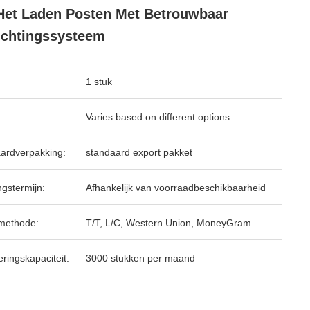
Het Laden Posten Met Betrouwbaar
ichtingssysteem
1 stuk
Varies based on different options
ardverpakking:
standaard export pakket
ngstermijn:
Afhankelijk van voorraadbeschikbaarheid
methode:
T/T, L/C, Western Union, MoneyGram
ringskapaciteit:
3000 stukken per maand