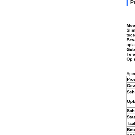
P
Mee
Sli
tege
Bev
opla
Gebr
Tel
Op 
Spec
Pro
Gew
Sch
Opl
Sch
Sta
Taa
Bet