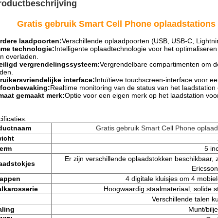
roductbeschrijving
Gratis gebruik Smart Cell Phone oplaadstation
rdere laadpoorten:
Verschillende oplaadpoorten (USB, USB-C, Lightnin
mme technologie:
Intelligente oplaadtechnologie voor het optimaliser
n overladen.
eiligd vergrendelingssysteem:
Vergrendelbare compartimenten om de
den.
uikersvriendelijke interface:
Intuïtieve touchscreen-interface voor e
efoonbewaking:
Realtime monitoring van de status van het laadstation 
maat gemaakt merk:
Optie voor een eigen merk op het laadstation voo
ificaties:
ductnaam
Gratis gebruik Smart Cell Phone oplaa
icht
erm
5 in
Er zijn verschillende oplaadstokken beschikbaar,
aadstokjes
Ericsson
appen
4 digitale kluisjes om 4 mobiel
alkarosserie
Hoogwaardig staalmateriaal, solide s
l
Verschillende talen 
aling
Munt/bilj