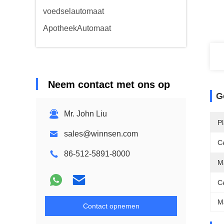
voedselautomaat
ApotheekAutomaat
Neem contact met ons op
G
Mr. John Liu
P
sales@winnsen.com
Ce
86-512-5891-8000
Ma
Ce
M
Contact opnemen