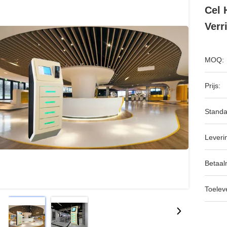
Cel 
Verr
MOQ:
Prijs:
Standa
Leveri
Betaal
Toeleve