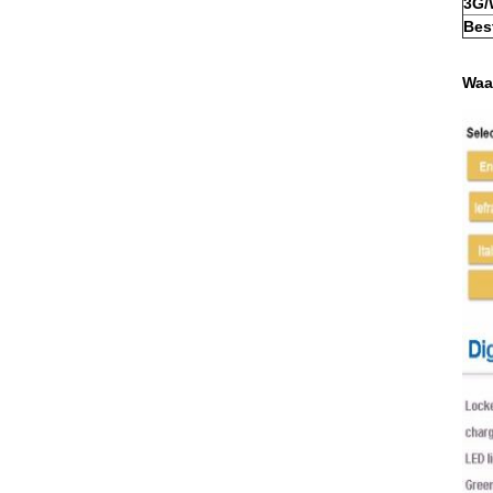
3G/
Bes
Waa