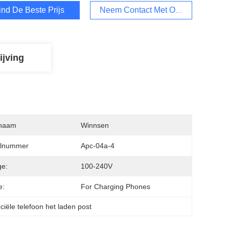
ind De Beste Prijs
Neem Contact Met Ons Op
ijving
naam
Winnsen
lnummer
Apc-04a-4
ge:
100-240V
e:
For Charging Phones
iële telefoon het laden post