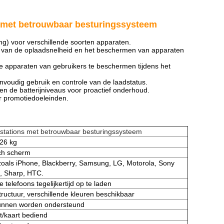
s met betrouwbaar besturingssysteem
g) voor verschillende soorten apparaten.
en van de oplaadsnelheid en het beschermen van apparaten
 apparaten van gebruikers te beschermen tijdens het
envoudig gebruik en controle van de laadstatus.
en de batterijniveaus voor proactief onderhoud.
r promotiedoeleinden.
dstations met betrouwbaar besturingssysteem
26 kg
ch scherm
 zoals iPhone, Blackberry, Samsung, LG, Motorola, Sony
, Sharp, HTC.
e telefoons tegelijkertijd op te laden
tructuur, verschillende kleuren beschikbaar
kunnen worden ondersteund
et/kaart bediend