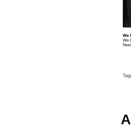
We 
We b
Neem
Tag
A