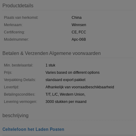
Productdetails
Plaats van herkomst:
China
Merknaam:
Winnsen
Certificering:
CE, FCC
Modelnummer:
Apc-06B
Betalen & Verzenden Algemene voorwaarden
Min. bestelaantal:
1 stuk
Prijs:
Varies based on different options
Verpakking Details:
standaard export pakket
Levertijd:
Afhankelijk van voorraadbeschikbaarheid
Betalingscondities:
T/T, L/C, Western Union,
Levering vermogen:
3000 stukken per maand
beschrijving
Celtelefoon het Laden Posten