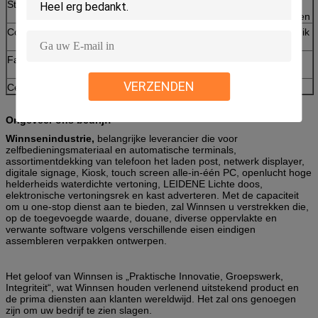
Staallichaam
Staal de materiële, stevige structuur van
uitstekende kwaliteit, diverse beschikbare kleuren
Contactdoostype
Naar maat gemaakt om het verschillende gebruik
van het land te passen
Facultatief
rekeningsacceptor, 19 duimlcd adverterende
speler
VERZENDEN
Certificatie
Ce, FCC, RoHS, ISO9001: 2008
Ongeveer ons bedrijf:
Winnsenindustrie,
belangrijke leverancier die voor
zelfbedieningsmateriaal en automatische terminals,
assortimentdekking van telefoon het laden post, netwerk displayer,
digitale signage, Kiosk, touch screen alle-in-één PC, openlucht hoge
helderheids waterdichte vertoning, LEIDENE Lichte doos,
elektronische vertoningsrek en kast adverteren. Met de capaciteit
om u one-stop dienst aan te bieden, zal Winnsen u verstrekken die,
op de toegevoegde waarde, douane, diverse oppervlakte en
verwante software volgens verschillende eisen eindigen
assembleren verpakken ontwerpen.
Het geloof van Winnsen is „Praktische Innovatie, Groepswerk,
Integriteit“, wat Winnsen houden verlenend uitstekend product en
de prima diensten aan klanten wereldwijd. Het zal ons genoegen
zijn om uw bedrijf te zien slagen.