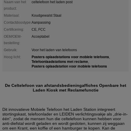
Naam van het
celtelefoon het laden post
product:
Materiaal:
Koudgewalst Staal
Contactdoostype:
Aanpassing
Certificering:
CE, FCC
OEM/OEM-
Acceptabel
bestelling:
Gebruik:
Voor het laden van telefoons
Posters oplaadstations voor mobiele telefoons
Hoog licht:
,
Telefoonlaadstations met reclame
,
Posters oplaadstation voor mobiele telefoons
De Celtelefoon van afstandsbedieningaffiches Openbare het
Laden Kiosk met Reclamefunctie
Dit innovatieve Mobiele Telefoon het Laden Station integreert
stortingskast, telefoonlader en LEIDEN verlichtingsvakje als „drie-in-
één“, zodat de mensen hun die celtelefoon kunnen hebben voor
anti-diefstal wordt geladen en wordt gesloten, kunnen zij weggaan
om een Krant, een koffie of een hamburger te kopen. Kan de