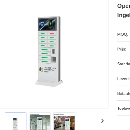
Open
Inge
MOQ:
Prijs:
Standa
Leveri
Betaal
Toeleve