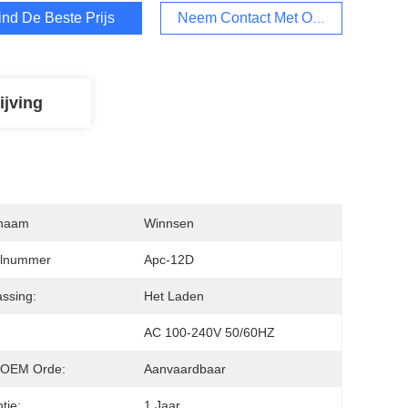
ind De Beste Prijs
Neem Contact Met Ons Op
ijving
naam
Winnsen
lnummer
Apc-12D
ssing:
Het Laden
AC 100-240V 50/60HZ
OEM Orde:
Aanvaardbaar
tie:
1 Jaar