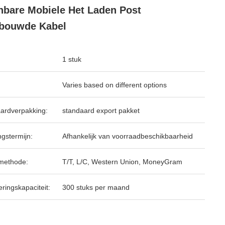
bare Mobiele Het Laden Post
bouwde Kabel
1 stuk
Varies based on different options
ardverpakking:
standaard export pakket
ngstermijn:
Afhankelijk van voorraadbeschikbaarheid
methode:
T/T, L/C, Western Union, MoneyGram
ringskapaciteit:
300 stuks per maand