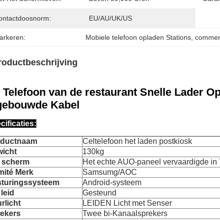
ontactdoosnorm:
EU/AU/UK/US
arkeren:
Mobiele telefoon opladen Stations
, 
commerc
roductbeschrijving
 Telefoon van de restaurant Snelle Lader O
gebouwde Kabel
cificaties:
oductnaam
Celtelefoon het laden postkiosk
icht
130kg
 scherm
Het echte AUO-paneel vervaardigde in
ité Merk
Samsumg/AOC
turingssysteem
Android-systeem
 leid
Gesteund
rlicht
LEIDEN Licht met Senser
ekers
Twee bi-Kanaalsprekers