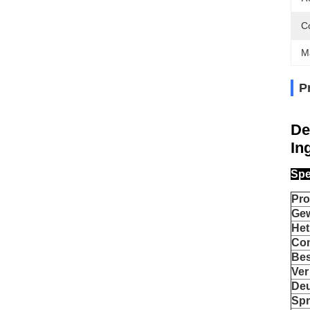
C
M
P
De
In
Spe
Pr
Gew
Het
Com
Bes
Ver
Deu
Spr