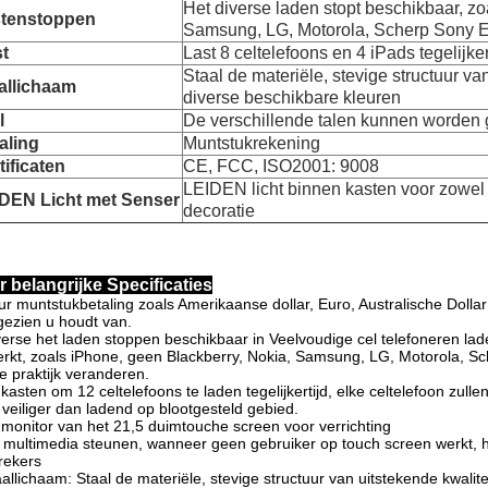
Het diverse laden stopt beschikbaar, zo
tenstoppen
Samsung, LG, Motorola, Scherp Sony E
t
Last 8 celtelefoons en 4 iPads tegelijker
Staal de materiële, stevige structuur van
allichaam
diverse beschikbare kleuren
l
De verschillende talen kunnen worden
aling
Muntstukrekening
tificaten
CE, FCC, ISO2001: 9008
LEIDEN licht binnen kasten voor zowel h
DEN Licht met Senser
decoratie
r belangrijke Specificaties
ur muntstukbetaling zoals Amerikaanse dollar, Euro, Australische Dolla
ezien u houdt van.
verse het laden stoppen beschikbaar in Veelvoudige cel telefoneren lad
rkt, zoals iPhone, geen Blackberry, Nokia, Samsung, LG, Motorola, Sc
e praktijk veranderen.
 kasten om 12 celtelefoons te laden tegelijkertijd, elke celtelefoon zulle
 veiliger dan ladend op blootgesteld gebied.
 monitor van het 21,5 duimtouche screen voor verrichting
 multimedia steunen, wanneer geen gebruiker op touch screen werkt, h
rekers
aallichaam: Staal de materiële, stevige structuur van uitstekende kwalit