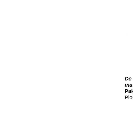
De 
mas
Pa
Plo