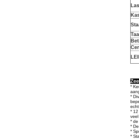
Las
Kas
Sta
Taa
Bet
Cer
LEI
Zee
* Ke
aang
* Di
bepe
echt
* 12
veel
* de
* De
* Sp
* St