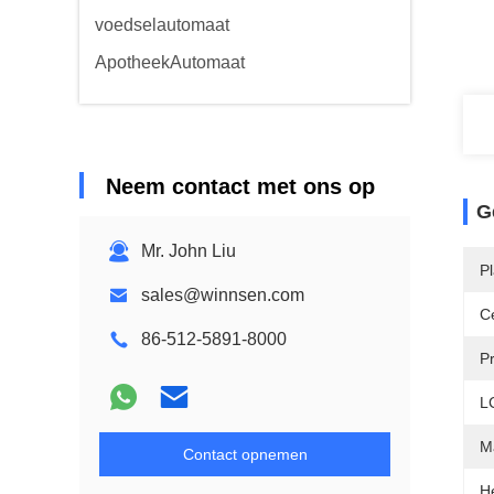
voedselautomaat
ApotheekAutomaat
Neem contact met ons op
G
Mr. John Liu
P
sales@winnsen.com
Ce
86-512-5891-8000
P
L
M
Contact opnemen
H