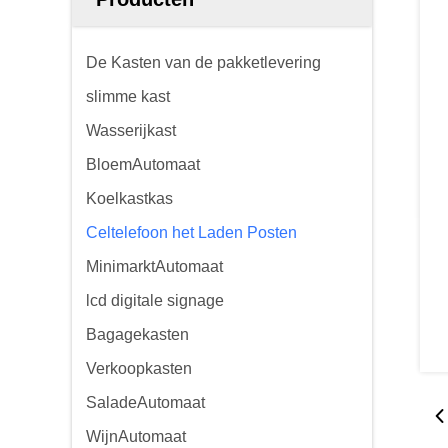
De Kasten van de pakketlevering
slimme kast
Wasserijkast
BloemAutomaat
Koelkastkas
Celtelefoon het Laden Posten
MinimarktAutomaat
lcd digitale signage
Bagagekasten
Verkoopkasten
SaladeAutomaat
WijnAutomaat