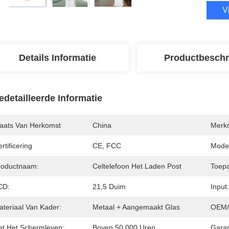
V
Details Informatie
Productbeschr
edetailleerde Informatie
laats Van Herkomst
China
Merk
rtificering
CE, FCC
Mode
roductnaam:
Celtelefoon Het Laden Post
Toepa
CD:
21,5 Duim
Input:
ateriaal Van Kader:
Metaal + Aangemaakt Glas
OEM/
et Het Schermleven:
Boven 50,000 Uren
Garan