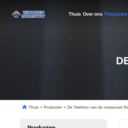
Thuis
Over ons
Producten
D
Thuis
>
Producten
>
De Telefoon van de restaurant S
Producten