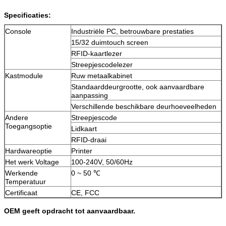
Specificaties:
Console
Industriële PC, betrouwbare prestaties
15/32 duimtouch screen
RFID-kaartlezer
Streepjescodelezer
Kastmodule
Ruw metaalkabinet
Standaarddeurgrootte, ook aanvaardbare
aanpassing
Verschillende beschikbare deurhoeveelheden
Andere
Streepjescode
VERZENDEN
Toegangsoptie
Lidkaart
RFID-draai
Hardwareoptie
Printer
Het werk Voltage
100-240V, 50/60Hz
Werkende
0 ~ 50 ℃
Temperatuur
Certificaat
CE, FCC
OEM geeft opdracht tot aanvaardbaar.