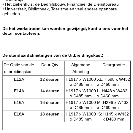
• Het ziekenhuis, de Bedrijfsbouw, Financieel de Dienstbureau
• Universiteit, Bibliotheek, Toerisme en veel andere openbare
gebieden.
De het werkstroom kan worden gewijzigd, kunt u ons voor het
detail contacteren.
De standaardafmetingen van de Uitbreidingskast:
De Optie van de
Deur Qty
Algemene
Deurgrootte
uitbreidingskast
Afmeting
E12A
12 deuren
H1917 x W1000
XL: H598 x W432
x D485 mm
x D460 mm
Laat een bericht achter
E14A
14 deuren
H1917 x W1000
L: H448 x W432
x D485 mm
x D460 mm
We bellen je snel terug!
E16A
16 deuren
H1917 x W1000
M: H296 x W432
x D485 mm
x D460 mm
E18A
18 deuren
H1917 x W1000
S: H145 x W432
x D485 mm
x D460 mm