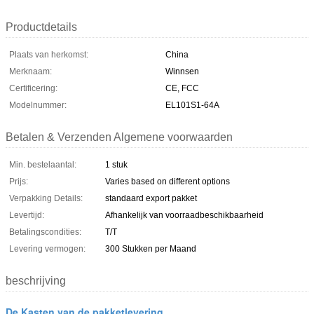
Productdetails
Plaats van herkomst:
China
Merknaam:
Winnsen
Certificering:
CE, FCC
Modelnummer:
EL101S1-64A
Betalen & Verzenden Algemene voorwaarden
Min. bestelaantal:
1 stuk
Prijs:
Varies based on different options
Verpakking Details:
standaard export pakket
Levertijd:
Afhankelijk van voorraadbeschikbaarheid
Betalingscondities:
T/T
Levering vermogen:
300 Stukken per Maand
beschrijving
De Kasten van de pakketlevering