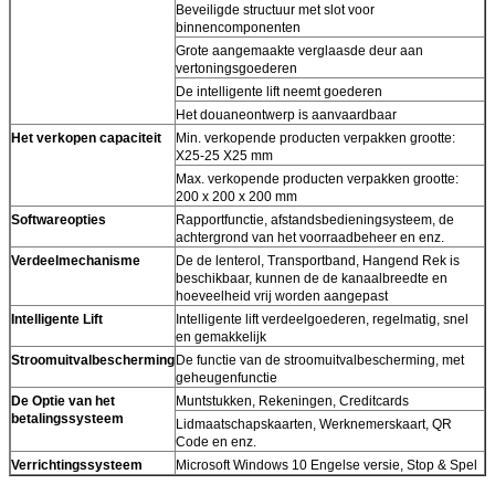
Beveiligde structuur met slot voor
binnencomponenten
Grote aangemaakte verglaasde deur aan
vertoningsgoederen
De intelligente lift neemt goederen
Het douaneontwerp is aanvaardbaar
Het verkopen capaciteit
Min. verkopende producten verpakken grootte:
X25-25 X25 mm
Laat een bericht achter
Max. verkopende producten verpakken grootte:
200 x 200 x 200 mm
We bellen je snel terug!
Softwareopties
Rapportfunctie, afstandsbedieningsysteem, de
achtergrond van het voorraadbeheer en enz.
Verdeelmechanisme
De de lenterol, Transportband, Hangend Rek is
beschikbaar, kunnen de de kanaalbreedte en
hoeveelheid vrij worden aangepast
Intelligente Lift
Intelligente lift verdeelgoederen, regelmatig, snel
en gemakkelijk
Stroomuitvalbescherming
De functie van de stroomuitvalbescherming, met
geheugenfunctie
De Optie van het
Muntstukken, Rekeningen, Creditcards
betalingssysteem
Lidmaatschapskaarten, Werknemerskaart, QR
Code en enz.
Verrichtingssysteem
Microsoft Windows 10 Engelse versie, Stop & Spel