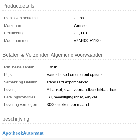
Productdetails
Plaats van herkomst:
China
Merknaam:
Winnsen
Certificering:
CE, FCC
Modelnummer:
VKM400-E1100
Betalen & Verzenden Algemene voorwaarden
Min. bestelaantal:
1 stuk
Prijs:
Varies based on different options
Verpakking Details:
standaard export pakket
Levertijd:
Afhankelijk van voorraadbeschikbaarheid
Betalingscondities:
T/T, bevestigingsbrief, PayPal
Levering vermogen:
3000 stukken per maand
beschrijving
ApotheekAutomaat