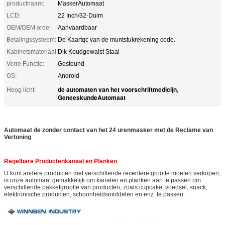
productnaam:
MaskerAutomaat
LCD:
22 Inch/32-Duim
OEM/OEM orde:
Aanvaardbaar
Betalingssysteem:
De Kaartqc van de muntstukrekening code.
Kabinetsmateriaal:
Dik Koudgewalst Staal
Verre Functie:
Gesteund
OS:
Android
de automaten van het voorschriftmedicijn
Hoog licht:
,
GeneeskundeAutomaat
Automaat de zonder contact van het 24 urenmasker met de Reclame van
Vertoning
Regelbare Productenkanaal en Planken
U kunt andere producten met verschillende recentere grootte moeten verkopen,
is onze automaat gemakkelijk om kanalen en planken aan te passen om
verschillende pakketgrootte van producten, zoals cupcake, voedsel, snack,
elektronische producten, schoonheidsmiddelen en enz. te passen.