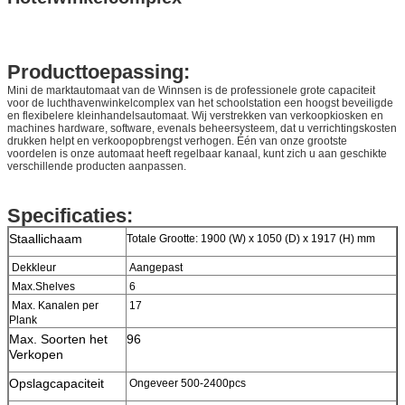
Producttoepassing:
Mini de marktautomaat van de Winnsen is de professionele grote capaciteit
voor de luchthavenwinkelcomplex van het schoolstation een hoogst beveiligde
en flexibelere kleinhandelsautomaat. Wij verstrekken van verkoopkiosken en
machines hardware, software, evenals beheersysteem, dat u verrichtingskosten
drukken helpt en verkoopopbrengst verhogen. Één van onze grootste
voordelen is onze automaat heeft regelbaar kanaal, kunt zich u aan geschikte
verschillende producten aanpassen.
Specificaties:
Staallichaam
Totale Grootte: 1900 (W) x 1050 (D) x 1917 (H) mm
Dekkleur
Aangepast
Max.Shelves
6
Max. Kanalen per
17
Plank
Max. Soorten het
96
Verkopen
Opslagcapaciteit
Ongeveer 500-2400pcs