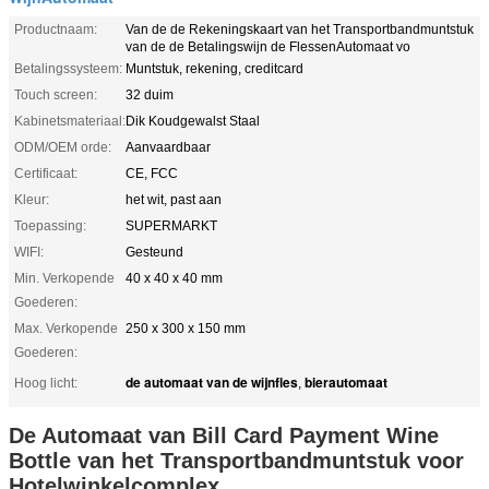
Productnaam:
Van de de Rekeningskaart van het Transportbandmuntstuk
van de de Betalingswijn de FlessenAutomaat vo
Betalingssysteem:
Muntstuk, rekening, creditcard
Touch screen:
32 duim
Kabinetsmateriaal:
Dik Koudgewalst Staal
ODM/OEM orde:
Aanvaardbaar
Certificaat:
CE, FCC
Kleur:
het wit, past aan
Toepassing:
SUPERMARKT
WIFI:
Gesteund
Min. Verkopende
40 x 40 x 40 mm
Goederen:
Max. Verkopende
250 x 300 x 150 mm
Goederen:
de automaat van de wijnfles
bierautomaat
Hoog licht:
,
De Automaat van Bill Card Payment Wine
Bottle van het Transportbandmuntstuk voor
Hotelwinkelcomplex