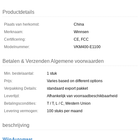
Productdetails
Plaats van herkomst:
China
Merknaam:
Winnsen
Certificering:
CE, FCC
Modelnummer:
VKM400-E1100
Betalen & Verzenden Algemene voorwaarden
Min. bestelaantal:
1 stuk
Prijs:
Varies based on different options
Verpakking Details:
standaard export pakket
Levertijd:
Afhankelijk van voorraadbeschikbaarheid
Betalingscondities:
T / T, L / C, Western Union
Levering vermogen:
100 stuks per maand
beschrijving
WijnAutomaat