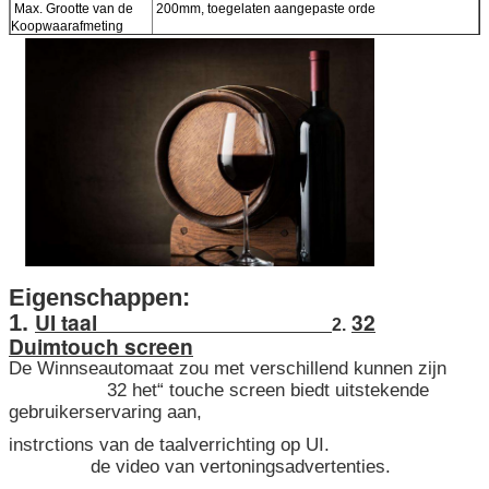
Max. Grootte van de
200mm, toegelaten aangepaste orde
Koopwaarafmeting
Macht
Ongeveer 120W AC
100-240V, 50/60Hz zonder
Refrigaretor
Het werk Voltage
100-240V, 50/60Hz
De Hoeveelheid van
5 pcs/20ft, 12 pcs/40ft
de containerlading
Verdeelmechanisme
De de lenterol, Transportband, Hangend Rek
is beschikbaar, kunnen de de kanaalbreedte
en hoeveelheid vrij worden aangepast
Intelligente Lift
Intelligente lift verdeelgoederen, regelmatig
Eigenschappen:
UI taal
32
1.
2.
Duimtouch screen
De Winnseautomaat zou met verschillend kunnen zijn
32 het“ touche screen biedt uitstekende
gebruikerservaring aan,
instrctions van de taalverrichting op UI.
de video van vertoningsadvertenties.