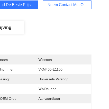
ind De Beste Prijs
Neem Contact Met Ons Op
ijving
naam
Winnsen
lnummer
VKM400-E1100
ssing:
Universele Verkoop
:
Wit/Douane
OEM Orde:
Aanvaardbaar