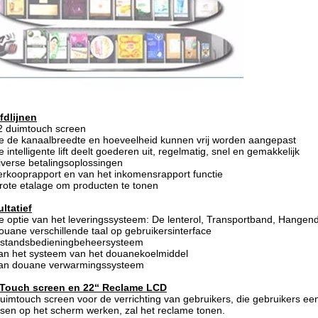
fdlijnen
2 duimtouch screen
e de kanaalbreedte en hoeveelheid kunnen vrij worden aangepast
e intelligente lift deelt goederen uit, regelmatig, snel en gemakkelijk
iverse betalingsoplossingen
erkooprapport en van het inkomensrapport functie
rote etalage om producten te tonen
ltatief
e optie van het leveringssysteem: De lenterol, Transportband, Hangen
ouane verschillende taal op gebruikersinterface
fstandsbedieningbeheersysteem
an het systeem van het douanekoelmiddel
Kan douane verwarmingssysteem
 Touch screen en 22“ Reclame LCD
uimtouch screen voor de verrichting van gebruikers, die gebruikers e
en op het scherm werken, zal het reclame tonen.