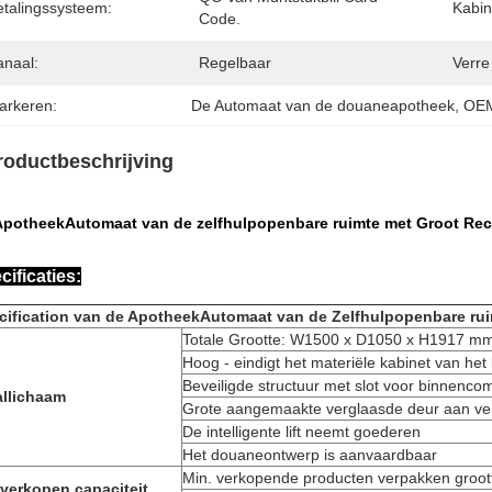
etalingssysteem:
Kabin
Code.
anaal:
Regelbaar
Verre
arkeren:
De Automaat van de douaneapotheek
, 
OEM
roductbeschrijving
ApotheekAutomaat van de zelfhulpopenbare ruimte met Groot Re
cificaties:
cification van de ApotheekAutomaat van de Zelfhulpopenbare ru
Totale Grootte: W1500 x D1050 x H1917 m
Hoog - eindigt het materiële kabinet van het 
Beveiligde structuur met slot voor binnenc
allichaam
Grote aangemaakte verglaasde deur aan ve
De intelligente lift neemt goederen
Het douaneontwerp is aanvaardbaar
Min. verkopende producten verpakken groo
 verkopen capaciteit