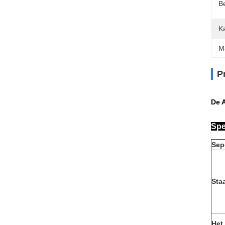
B
K
M
P
De 
Spe
Sep
Sta
Het