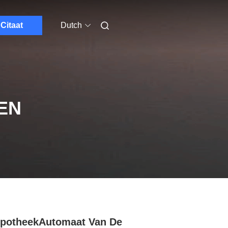
Citaat
Dutch
EN
potheekAutomaat Van De