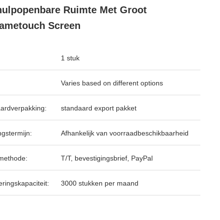
hulpopenbare Ruimte Met Groot
ametouch Screen
1 stuk
Varies based on different options
ardverpakking:
standaard export pakket
ngstermijn:
Afhankelijk van voorraadbeschikbaarheid
methode:
T/T, bevestigingsbrief, PayPal
ringskapaciteit:
3000 stukken per maand