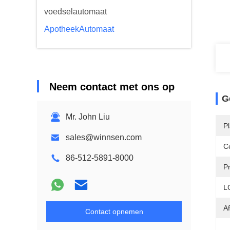
voedselautomaat
ApotheekAutomaat
Neem contact met ons op
G
Mr. John Liu
P
sales@winnsen.com
Ce
86-512-5891-8000
P
L
A
Contact opnemen