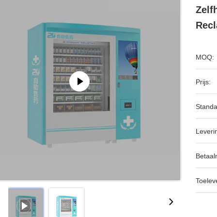
Zelf
Recl
MOQ:
Prijs:
Standa
Leveri
Betaal
Toeleve