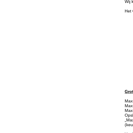
Wij 
Het 
Grot
Max.
Max.
Max.
Opsl
„Ma
(keu