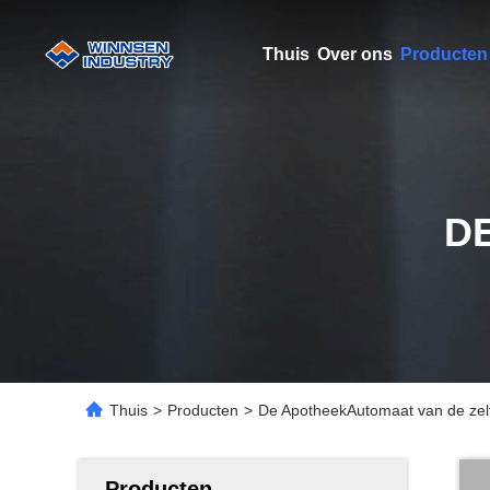
Thuis
Over ons
Producten
D
Thuis
>
Producten
>
De ApotheekAutomaat van de zel
Producten