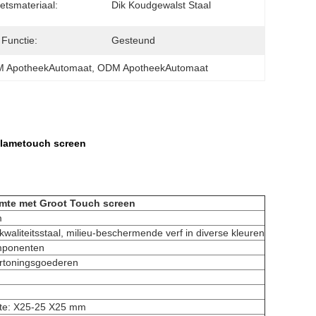
etsmateriaal:
Dik Koudgewalst Staal
 Functie:
Gesteund
 ApotheekAutomaat
, 
ODM ApotheekAutomaat
clametouch screen
imte met Groot Touch screen
m
kwaliteitsstaal, milieu-beschermende verf in diverse kleuren
omponenten
rtoningsgoederen
tte: X25-25 X25 mm