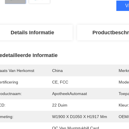
V
Details Informatie
Productbeschr
edetailleerde Informatie
laats Van Herkomst
China
Merk
rtificering
CE, FCC
Mode
roductnaam:
ApotheekAutomaat
Toepa
CD:
22 Duim
Kleur
fmeting:
W1900 X D1050 X H1917 Mm
OEM/
QC Van Muntstukbill Card 