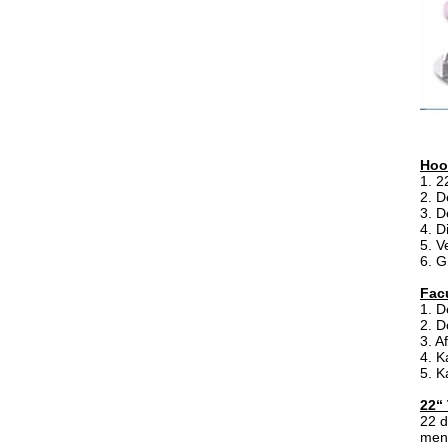
Hoo
1. 2
2. D
3. D
4. D
5. V
6. G
Facu
1. D
2. D
3. A
4. K
5. 
22“
22 d
mens