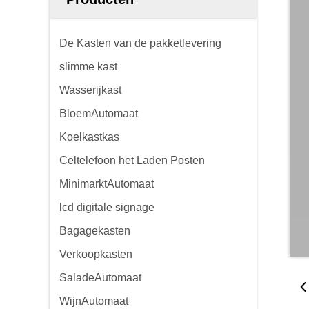
De Kasten van de pakketlevering
slimme kast
Wasserijkast
BloemAutomaat
Koelkastkas
Celtelefoon het Laden Posten
MinimarktAutomaat
lcd digitale signage
Bagagekasten
Verkoopkasten
SaladeAutomaat
WijnAutomaat