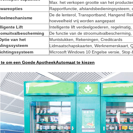
Max. het verkopen grootte van het product
twareopties
Rapportfunctie, afstandsbedieningsysteem, 
De de lenterol, Transportband, Hangend Rek
deelmechanisme
hoeveelheid vrij worden aangepast
lligente Lift
Intelligente lift verdeelgoederen, regelmatig
oomuitvalbescherming
De functie van de stroomuitvalbescherming,
Optie van het
Muntstukken, Rekeningen, Creditcards
alingssysteem
Lidmaatschapskaarten, Werknemerskaart, 
richtingssysteem
Microsoft Windows 10 Engelse versie, Stop 
 te om een Goede ApotheekAutomaat te kiezen