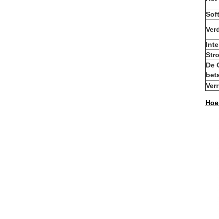
Sof
Ver
Inte
Str
De 
bet
Ver
Hoe