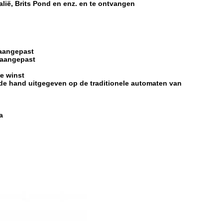
alië, Brits Pond en enz. en te ontvangen
 aangepast
 aangepast
e winst
an de hand uitgegeven op de traditionele automaten van
a