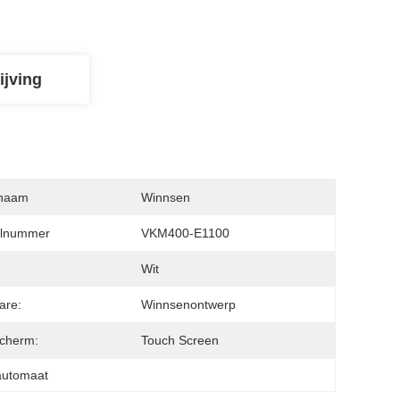
ijving
naam
Winnsen
lnummer
VKM400-E1100
:
Wit
are:
Winnsenontwerp
cherm:
Touch Screen
kautomaat