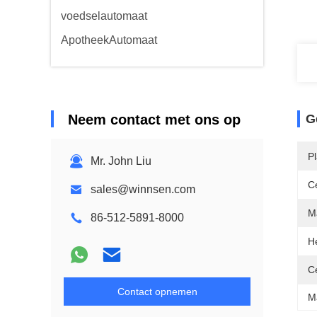
voedselautomaat
ApotheekAutomaat
Neem contact met ons op
G
P
Mr. John Liu
Ce
sales@winnsen.com
Ma
86-512-5891-8000
H
Ce
Contact opnemen
M