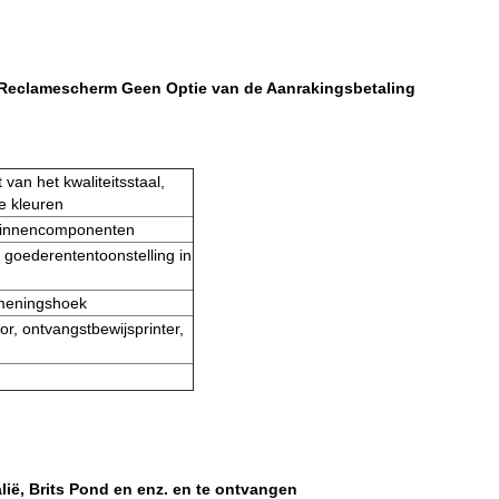
t Reclamescherm Geen Optie van de Aanrakingsbetaling
 van het kwaliteitsstaal,
e kleuren
r binnencomponenten
 goederententoonstelling in
 meningshoek
r, ontvangstbewijsprinter,
lië, Brits Pond en enz. en te ontvangen