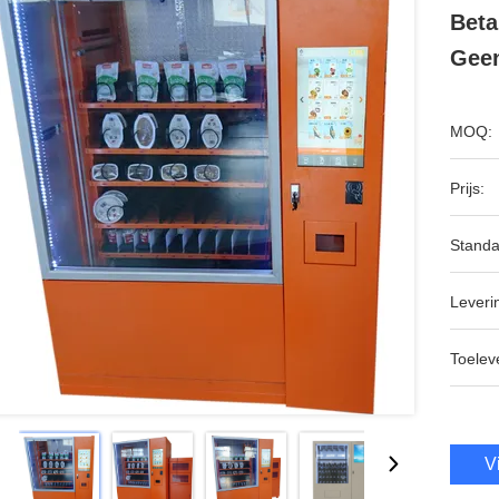
Beta
Geen
MOQ:
Prijs:
Standa
Leveri
Toeleve
V