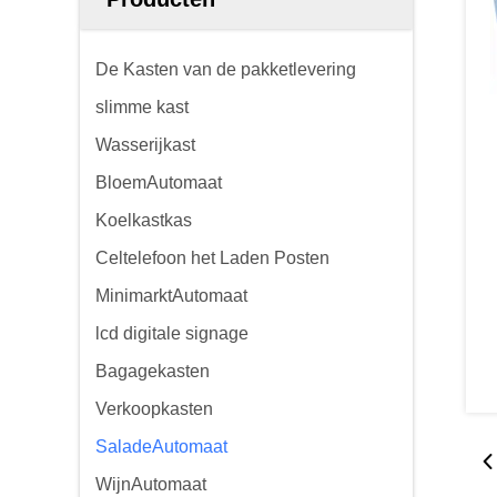
De Kasten van de pakketlevering
slimme kast
Wasserijkast
BloemAutomaat
Koelkastkas
Celtelefoon het Laden Posten
MinimarktAutomaat
lcd digitale signage
Bagagekasten
Verkoopkasten
SaladeAutomaat
WijnAutomaat