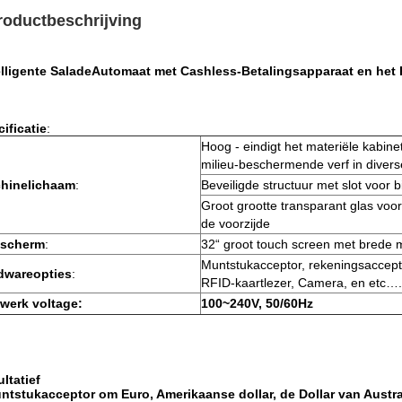
roductbeschrijving
elligente SaladeAutomaat met Cashless-Betalingsapparaat en he
ificatie
:
Hoog - eindigt het materiële kabinet
milieu-beschermende verf in divers
hinelichaam
:
Beveiligde structuur met slot voo
Groot grootte transparant glas voor
de voorzijde
 scherm
:
32“ groot touch screen met brede
Muntstukacceptor, rekeningsaccepto
dwareopties
:
RFID-kaartlezer, Camera, en etc….
 werk voltage:
100~240V, 50/60Hz
ltatief
ntstukacceptor om Euro, Amerikaanse dollar, de Dollar van Austra