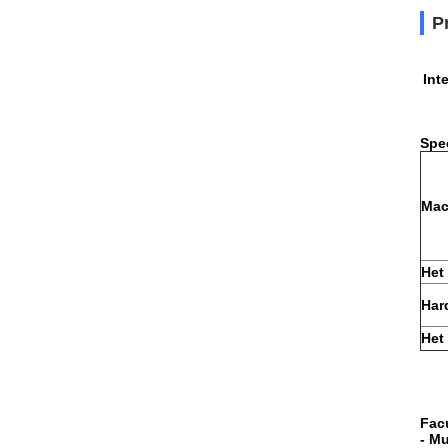
P
Int
Spec
Mac
Het
Har
Het
Facu
- Mu