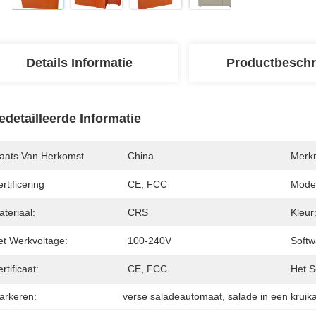
Details Informatie
Productbeschr
edetailleerde Informatie
laats Van Herkomst
China
Merk
rtificering
CE, FCC
Mode
teriaal:
CRS
Kleur
et Werkvoltage:
100-240V
Softw
rtificaat:
CE, FCC
Het S
arkeren:
verse saladeautomaat
, 
salade in een krui