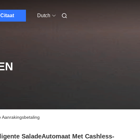
Citaat
Dutch
EN
 Aanrakingsbetaling
lligente SaladeAutomaat Met Cashless-