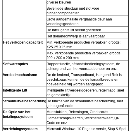
diverse kleuren
Beveiligde structuur met slot voor
binnencomponenten
Grote aangemaakte verglaasde deur aan
vertoningsgoederen
De intelligente lift neemt goederen
Het douaneontwerp is aanvaardbaar
Het verkopen capaciteit
Min. verkopende producten verpakken grootte:
X25-25 X25 mm
Max. verkopende producten verpakken grootte:
200 x 200 x 200 mm
Softwareopties
Rapportfunctie, afstandsbedieningsysteem, de
achtergrond van het voorraadbeheer en enz.
Verdeelmechanisme
De de lenterol, Transportband, Hangend Rek is
beschikbaar, kunnen de de kanaalbreedte en
hoeveelheid vrij worden aangepast
Intelligente Lift
Intelligente lift verdeelgoederen, regelmatig, snel
en gemakkelijk
Stroomuitvalbescherming
De functie van de stroomuitvalbescherming, met
geheugenfunctie
De Optie van het
Muntstukken, Rekeningen, Creditcards
betalingssysteem
Lidmaatschapskaarten, Werknemerskaart, QR
Code en enz.
Verrichtingssysteem
Microsoft Windows 10 Engelse versie, Stop & Spel