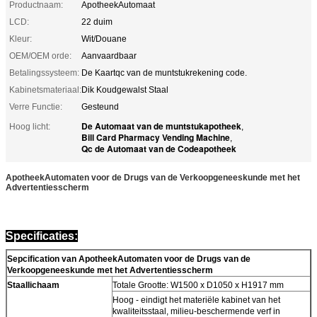
Productnaam:
ApotheekAutomaat
LCD:
22 duim
Kleur:
Wit/Douane
OEM/OEM orde:
Aanvaardbaar
Betalingssysteem:
De Kaartqc van de muntstukrekening code.
Kabinetsmateriaal:
Dik Koudgewalst Staal
Verre Functie:
Gesteund
De Automaat van de muntstukapotheek
Hoog licht:
,
Bill Card Pharmacy Vending Machine
,
Qc de Automaat van de Codeapotheek
ApotheekAutomaten voor de Drugs van de Verkoopgeneeskunde met het
Advertentiesscherm
Specificaties:
Sepcification van ApotheekAutomaten voor de Drugs van de
Verkoopgeneeskunde met het Advertentiesscherm
Staallichaam
Totale Grootte: W1500 x D1050 x H1917 mm
Hoog - eindigt het materiële kabinet van het
kwaliteitsstaal, milieu-beschermende verf in