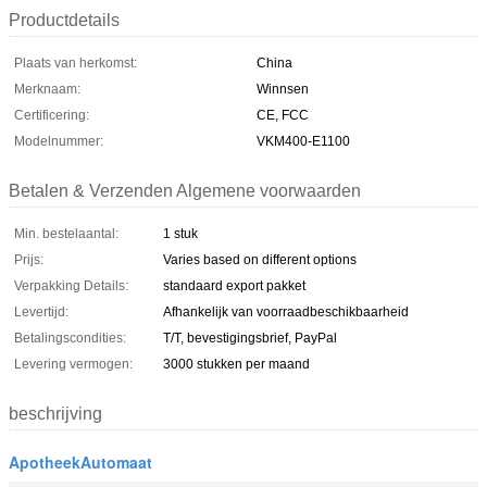
Productdetails
Plaats van herkomst:
China
Merknaam:
Winnsen
Certificering:
CE, FCC
Modelnummer:
VKM400-E1100
Betalen & Verzenden Algemene voorwaarden
Min. bestelaantal:
1 stuk
Prijs:
Varies based on different options
Verpakking Details:
standaard export pakket
Levertijd:
Afhankelijk van voorraadbeschikbaarheid
Betalingscondities:
T/T, bevestigingsbrief, PayPal
Levering vermogen:
3000 stukken per maand
beschrijving
ApotheekAutomaat