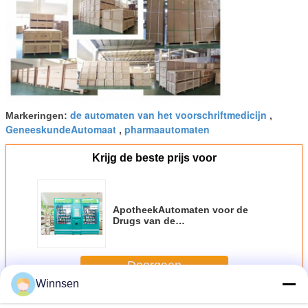
de automaten van het voorschriftmedicijn
Markeringen:
,
GeneeskundeAutomaat
pharmaautomaten
,
Krijg de beste prijs voor
ApotheekAutomaten voor de
Drugs van de
Verkoopgeneeskunde met het
Advertentiesscherm
Doorgaan
Winnsen
ApotheekAutomaat
Meer