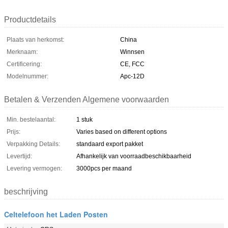
Productdetails
Plaats van herkomst:
China
Merknaam:
Winnsen
Certificering:
CE, FCC
Modelnummer:
Apc-12D
Betalen & Verzenden Algemene voorwaarden
Min. bestelaantal:
1 stuk
Prijs:
Varies based on different options
Verpakking Details:
standaard export pakket
Levertijd:
Afhankelijk van voorraadbeschikbaarheid
Levering vermogen:
3000pcs per maand
beschrijving
Celtelefoon het Laden Posten