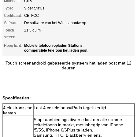
Materiaal:
CRS
Type:
Vloer Status
Certificaat:
CE, FCC
Software:
De software van het Winnsenontwerp
Touch
21,5 duim
screen:
Mobiele telefoon opladen Stations
Hoog licht:
,
commerciële telefoon het laden post
Touch screenandroid gebaseerde systeem het laden post met 12
deuren
Specificaties:
4 elektronische
Last 4 celtelefoons/iPads tegelijkertijd
kasten
Stopt aanbiedings diverse last om alle slimme
celtelefoons in markt, met inbegrip van iPhone
/5/5S, iPhone 6/6Plus te laden,
Samsung, HTC, Blackberry en enz.