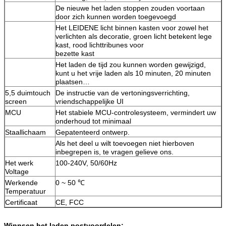
De nieuwe het laden stoppen zouden voortaan
door zich kunnen worden toegevoegd
Het LEIDENE licht binnen kasten voor zowel het
verlichten als decoratie, groen licht betekent lege
kast, rood lichttribunes voor
bezette kast
Het laden de tijd zou kunnen worden gewijzigd,
Laat een bericht achter
kunt u het vrije laden als 10 minuten, 20 minuten
plaatsen…
We bellen je snel terug!
5,5 duimtouch
De instructie van de vertoningsverrichting,
screen
vriendschappelijke UI
MCU
Het stabiele MCU-controlesysteem, vermindert uw
onderhoud tot minimaal
Staallichaam
Gepatenteerd ontwerp.
Als het deel u wilt toevoegen niet hierboven
inbegrepen is, te vragen gelieve ons.
Het werk
100-240V, 50/60Hz
Voltage
Werkende
0 ~ 50 ℃
Temperatuur
Certificaat
CE, FCC
Winnsen het laden postvoordelen: