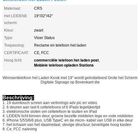
Materiaal:
CRS
Het LEIDENE
19“/32“/42“
scherm:
Kleur:
zwart
Type:
Vloer Status
Toepassing:
Reclame en telefoon het laden
CERTIFICAAT:
CE, FCC
commerciële telefoon het laden post
Hoog licht:
,
Mobiele telefoon opladen Stations
Winnsentelefoon het Laden Kiosk met 19“ wordt geïnstalleerd Grote het Scherm
Digitale Signage op Bovenkant die
Beschrijving:
1. 19 duimtouch screen aan vertonings adv pic en video
2. 6 deuren aan last 6 celtelefoons of 6 iPads tegelijkertijd
3. elektronische sloten om celtelefoon te sluiten en iPad
4. LEIDEN licht binnen deur, groene bezette middelen lege en rode middelen
6. iPhone 5/5S/6/6 plus, USB TypeC en de micro- kabel van USB in elke deur
7. het lichaam van het staalmetaal, stevige structuur, beveiligde hoog kasten
8. Ce, FCC naleving