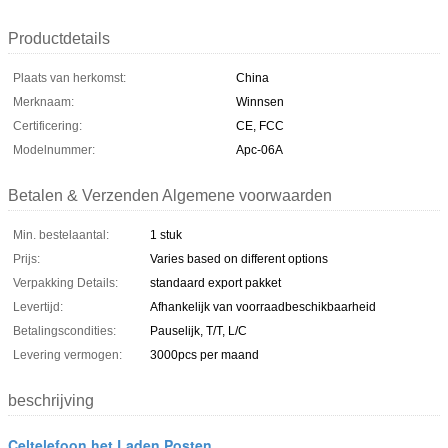
Productdetails
Plaats van herkomst:
China
Merknaam:
Winnsen
Certificering:
CE, FCC
Modelnummer:
Apc-06A
Betalen & Verzenden Algemene voorwaarden
Min. bestelaantal:
1 stuk
Prijs:
Varies based on different options
Verpakking Details:
standaard export pakket
Levertijd:
Afhankelijk van voorraadbeschikbaarheid
Betalingscondities:
Pauselijk, T/T, L/C
Levering vermogen:
3000pcs per maand
beschrijving
Celtelefoon het Laden Posten