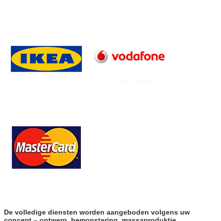
De volledige diensten worden aangeboden volgens uw
concept – ontwerp, bemonstering, massaproduktie,