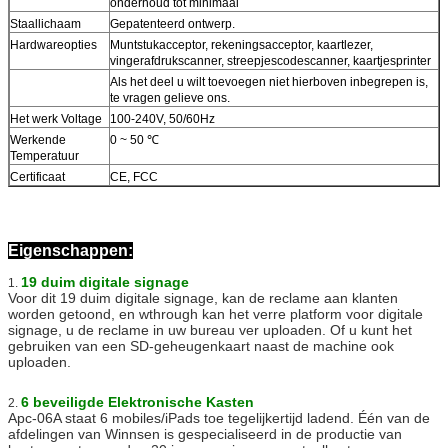
onderhoud tot minimaal
Staallichaam
Gepatenteerd ontwerp.
Hardwareopties
Muntstukacceptor, rekeningsacceptor, kaartlezer,
vingerafdrukscanner, streepjescodescanner, kaartjesprinter
Als het deel u wilt toevoegen niet hierboven inbegrepen is,
te vragen gelieve ons.
Het werk Voltage
100-240V, 50/60Hz
Werkende
0 ~ 50 ℃
VERZENDEN
Temperatuur
Certificaat
CE, FCC
Eigenschappen:
19 duim digitale signage
1.
Voor dit 19 duim digitale signage, kan de reclame aan klanten
worden getoond, en wthrough kan het verre platform voor digitale
signage, u de reclame in uw bureau ver uploaden. Of u kunt het
gebruiken van een SD-geheugenkaart naast de machine ook
uploaden.
6 beveiligde Elektronische Kasten
2.
Apc-06A staat 6 mobiles/iPads toe tegelijkertijd ladend. Één van de
afdelingen van Winnsen is gespecialiseerd in de productie van