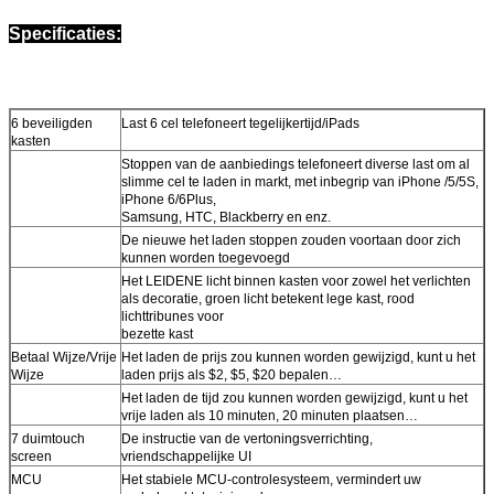
Specificaties:
6 beveiligden
Last 6 cel telefoneert tegelijkertijd/iPads
kasten
Stoppen van de aanbiedings telefoneert diverse last om al
slimme cel te laden in markt, met inbegrip van iPhone /5/5S,
iPhone 6/6Plus,
Samsung, HTC, Blackberry en enz.
Laat een bericht achter
De nieuwe het laden stoppen zouden voortaan door zich
kunnen worden toegevoegd
We bellen je snel terug!
Het LEIDENE licht binnen kasten voor zowel het verlichten
als decoratie, groen licht betekent lege kast, rood
lichttribunes voor
bezette kast
Betaal Wijze/Vrije
Het laden de prijs zou kunnen worden gewijzigd, kunt u het
Wijze
laden prijs als $2, $5, $20 bepalen…
Het laden de tijd zou kunnen worden gewijzigd, kunt u het
vrije laden als 10 minuten, 20 minuten plaatsen…
7 duimtouch
De instructie van de vertoningsverrichting,
screen
vriendschappelijke UI
MCU
Het stabiele MCU-controlesysteem, vermindert uw