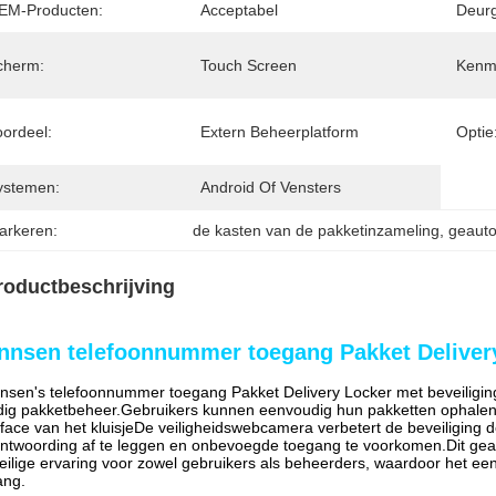
EM-Producten:
Acceptabel
Deurg
cherm:
Touch Screen
Kenm
oordeel:
Extern Beheerplatform
Optie
ystemen:
Android Of Vensters
arkeren:
de kasten van de pakketinzameling
, 
geauto
roductbeschrijving
nnsen telefoonnummer toegang Pakket Deliver
nsen's telefoonnummer toegang Pakket Delivery Locker met beveiligin
ig pakketbeheer.Gebruikers kunnen eenvoudig hun pakketten ophalen
rface van het kluisjeDe veiligheidswebcamera verbetert de beveiliging d
ntwoording af te leggen en onbevoegde toegang te voorkomen.Dit gea
eilige ervaring voor zowel gebruikers als beheerders, waardoor het een
ang.