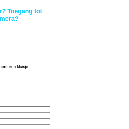
? Toegang tot
amera?
enteren kluisje.