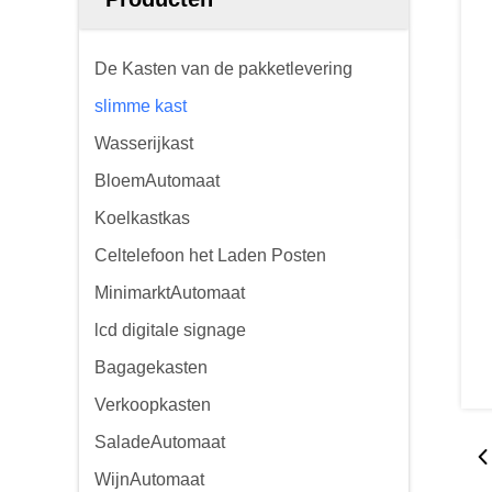
De Kasten van de pakketlevering
slimme kast
Wasserijkast
BloemAutomaat
Koelkastkas
Celtelefoon het Laden Posten
MinimarktAutomaat
lcd digitale signage
Bagagekasten
Verkoopkasten
SaladeAutomaat
WijnAutomaat