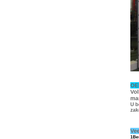
OEM
Vol
mas
U b
zak
Vee
1Be