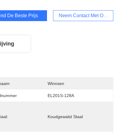
ind De Beste Prijs
Neem Contact Met Ons Op
ijving
naam
Winnsen
lnummer
EL201S-128A
iaal:
Koudgewalst Staal