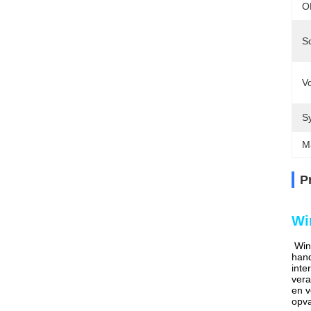
O
S
V
S
M
P
Wi
Win
hand
inte
vera
en v
opv