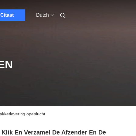
Citaat
Dutch
EN
akketlevering openlucht
 Klik En Verzamel De Afzender En De