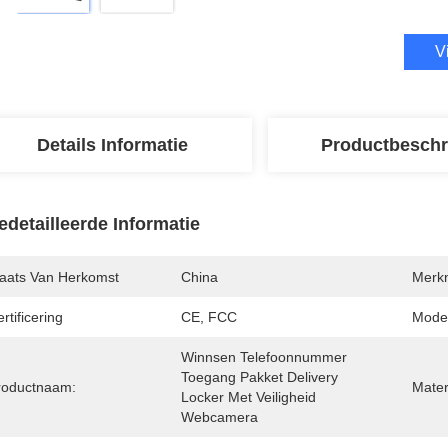
V
Details Informatie
Productbeschr
edetailleerde Informatie
laats Van Herkomst
China
Merk
rtificering
CE, FCC
Mode
Winnsen Telefoonnummer 
Toegang Pakket Delivery 
roductnaam:
Mater
Locker Met Veiligheid 
Webcamera