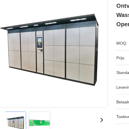
Ontv
Wass
Open
MOQ:
Prijs:
Standa
Leveri
Betaal
Toeleve