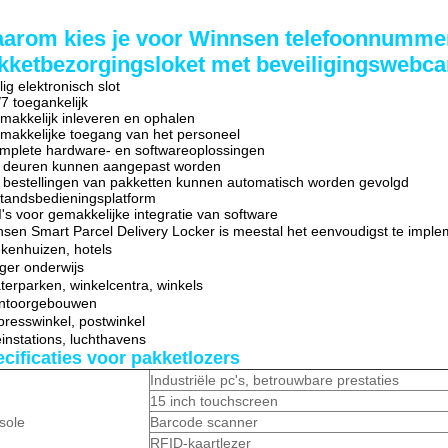
arom kies je voor Winnsen telefoonnummer
kketbezorgingsloket met beveiligingswebc
ilig elektronisch slot
/7 toegankelijk
makkelijk inleveren en ophalen
makkelijke toegang van het personeel
mplete hardware- en softwareoplossingen
e deuren kunnen aangepast worden
 bestellingen van pakketten kunnen automatisch worden gevolgd
standsbedieningsplatform
I's voor gemakkelijke integratie van software
sen Smart Parcel Delivery Locker is meestal het eenvoudigst te implem
ekenhuizen, hotels
ger onderwijs
terparken, winkelcentra, winkels
antoorgebouwen
presswinkel, postwinkel
einstations, luchthavens
cificaties voor pakketlozers
Industriële pc's, betrouwbare prestaties
15 inch touchscreen
sole
Barcode scanner
RFID-kaartlezer