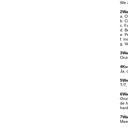
We z
2Wa
a. O
b. C
c. F
d. B
e. P
f. I
g. V
3Wa
Onze
4Ku
Ja, 
5We
T/T,
6Wa
Onze
de h
har
7Wat
Mees