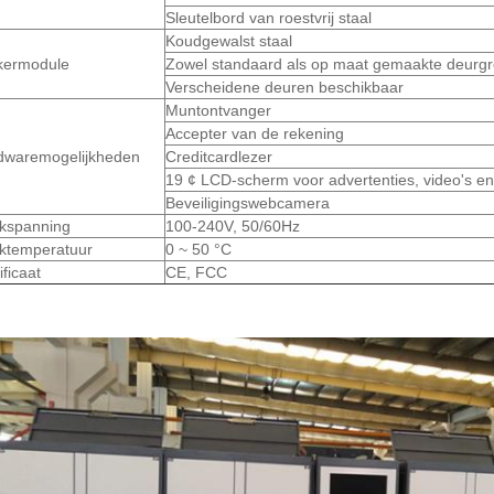
Sleutelbord van roestvrij staal
Koudgewalst staal
kermodule
Zowel standaard als op maat gemaakte deurgr
Verscheidene deuren beschikbaar
Muntontvanger
Accepter van de rekening
dwaremogelijkheden
Creditcardlezer
19 ¢ LCD-scherm voor advertenties, video's en
Beveiligingswebcamera
kspanning
100-240V, 50/60Hz
ktemperatuur
0 ~ 50 °C
ificaat
CE, FCC