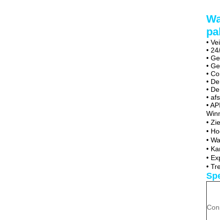
Wa
pa
• Ve
• 24
• Ge
• Ge
• Co
• D
• De
• af
• AP
Winn
• Zi
• Ho
• Wa
• K
• Ex
• Tr
Spe
Con