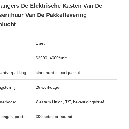
angers De Elektrische Kasten Van De
erijhuur Van De Pakketlevering
lucht
1 set
$2600~4000/unit
ardverpakking:
standaard export pakket
ngstermijn:
25 werkdagen
methode:
Western Union, T/T, bevestigingsbrief
ringskapaciteit:
300 sets per maand