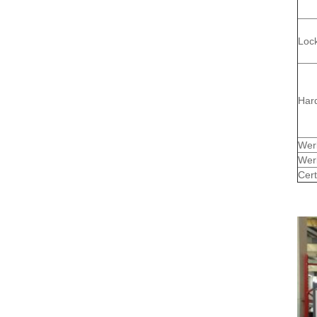
Loc
Har
Wer
Wer
Cert