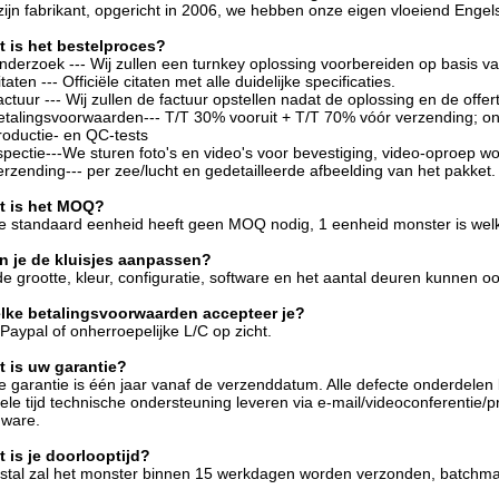
ijn fabrikant, opgericht in 2006, we hebben onze eigen vloeiend Engel
t is het bestelproces?
nderzoek --- Wij zullen een turnkey oplossing voorbereiden op basis va
itaten --- Officiële citaten met alle duidelijke specificaties.
actuur --- Wij zullen de factuur opstellen nadat de oplossing en de offert
etalingsvoorwaarden--- T/T 30% vooruit + T/T 70% vóór verzending; onhe
roductie- en QC-tests
nspectie---We sturen foto's en video's voor bevestiging, video-oproep w
erzending--- per zee/lucht en gedetailleerde afbeelding van het pakket.
t is het MOQ?
 standaard eenheid heeft geen MOQ nodig, 1 eenheid monster is wel
n je de kluisjes aanpassen?
de grootte, kleur, configuratie, software en het aantal deuren kunnen 
lke betalingsvoorwaarden accepteer je?
 Paypal of onherroepelijke L/C op zicht.
t is uw garantie?
 garantie is één jaar vanaf de verzenddatum. Alle defecte onderdelen
ele tijd technische ondersteuning leveren via e-mail/videoconferentie
dware.
 is je doorlooptijd?
tal zal het monster binnen 15 werkdagen worden verzonden, batchma