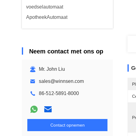
voedselautomaat
ApotheekAutomaat
Neem contact met ons op
G
Mr. John Liu
sales@winnsen.com
P
86-512-5891-8000
Ce
P
Contact opnemen