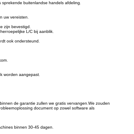
s sprekende buitenlandse handels afdeling.
n uw vereisten.
e zijn bevestigd.
rroepelijke L/C bij aanblik.
ordt ook ondersteund.
kom.
ook worden aangepast.
 binnen de garantie zullen we gratis vervangen.We zouden
/probleemoplossing document op zowel software als
chines binnen 30-45 dagen.