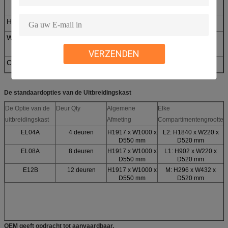
Dak
Het werk Voltage
100-240V, 50/60Hz
Werkende Temperatuur
0 ~ 50 ℃
VERZENDEN
Certificaat
CE, FCC
De standaardopties van de Uitbreidingskast
De Optie van de
Deur Qty
Algemene
Elke
uitbreidingskast
Afmeting
Compartimentengrootte
EL04A
4 deuren
H1917 x W1000 x
L2: H1840 x W220 x
D550 mm
D520 mm
EL08A
8 deuren
H1917 x W1000 x
L1: H902 x W220 x
D550 mm
D520 mm
E12B
12 deuren
H1917 x W1000 x
M: H296 x W432 x
D550 mm
D520 mm
OEM geeft opdracht tot aanvaardbaar.