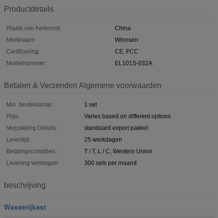
Productdetails
Plaats van herkomst:
China
Merknaam:
Winnsen
Certificering:
CE, FCC
Modelnummer:
EL101S-032A
Betalen & Verzenden Algemene voorwaarden
Min. bestelaantal:
1 set
Prijs:
Varies based on different options
Verpakking Details:
standaard export pakket
Levertijd:
25 werkdagen
Betalingscondities:
T / T, L / C, Western Union
Levering vermogen:
300 sets per maand
beschrijving
Wasserijkast