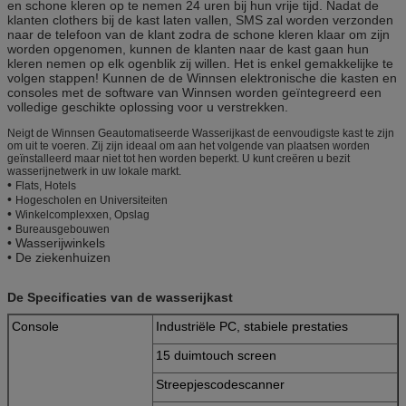
en schone kleren op te nemen 24 uren bij hun vrije tijd. Nadat de
klanten clothers bij de kast laten vallen, SMS zal worden verzonden
naar de telefoon van de klant zodra de schone kleren klaar om zijn
worden opgenomen, kunnen de klanten naar de kast gaan hun
kleren nemen op elk ogenblik zij willen. Het is enkel gemakkelijke te
volgen stappen! Kunnen de de Winnsen elektronische die kasten en
consoles met de software van Winnsen worden geïntegreerd een
volledige geschikte oplossing voor u verstrekken.
Neigt de Winnsen Geautomatiseerde Wasserijkast de eenvoudigste kast te zijn
om uit te voeren. Zij zijn ideaal om aan het volgende van plaatsen worden
geïnstalleerd maar niet tot hen worden beperkt. U kunt creëren u bezit
wasserijnetwerk in uw lokale markt.
•
Flats, Hotels
•
Hogescholen en Universiteiten
•
Winkelcomplexxen, Opslag
•
Bureausgebouwen
• Wasserijwinkels
• De ziekenhuizen
De Specificaties van de wasserijkast
Console
Industriële PC, stabiele prestaties
15 duimtouch screen
Streepjescodescanner