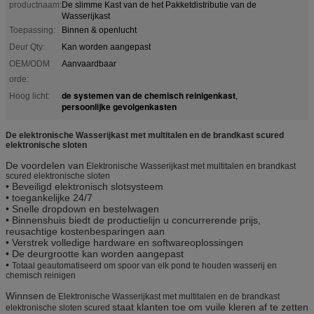
productnaam:
De slimme Kast van de het Pakketdistributie van de
Wasserijkast
Toepassing:
Binnen & openlucht
Deur Qty:
Kan worden aangepast
OEM/ODM
Aanvaardbaar
orde:
de systemen van de chemisch reinigenkast
Hoog licht:
,
persoonlijke gevolgenkasten
De elektronische Wasserijkast met multitalen en de brandkast scured
elektronische sloten
De voordelen van
Elektronische Wasserijkast met multitalen en brandkast
scured elektronische sloten
• Beveiligd elektronisch slotsysteem
• toegankelijke 24/7
• Snelle dropdown en bestelwagen
• Binnenshuis biedt de productielijn u concurrerende prijs,
reusachtige kostenbesparingen aan
• Verstrek volledige hardware en softwareoplossingen
• De deurgrootte kan worden aangepast
•
Totaal geautomatiseerd om spoor van elk pond te houden wasserij en
chemisch reinigen
Winnsen
de Elektronische Wasserijkast met multitalen en de brandkast
staat klanten toe om vuile kleren af te zetten
elektronische sloten scured