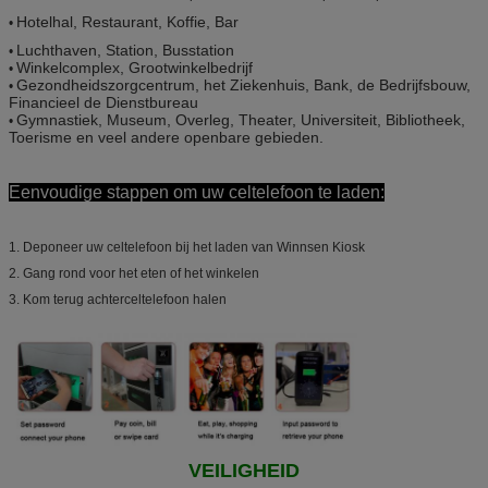
Hotelhal, Restaurant, Koffie, Bar
•
Luchthaven, Station, Busstation
•
Winkelcomplex, Grootwinkelbedrijf
•
Gezondheidszorgcentrum, het Ziekenhuis, Bank, de Bedrijfsbouw,
•
Financieel de Dienstbureau
Gymnastiek, Museum, Overleg, Theater, Universiteit, Bibliotheek,
•
Toerisme en veel andere openbare gebieden.
Eenvoudige stappen om uw celtelefoon te laden:
1.
Deponeer uw celtelefoon bij het laden van Winnsen Kiosk
2.
Gang rond voor het eten of het winkelen
3.
Kom terug achterceltelefoon halen
VEILIGHEID