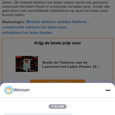
zetten. Dit mobiele telefoon het laden station wordt ook genoemd
universele het laden Kiosk of universele het laden post, omdat alle
gebruikers met verschillende celtelefoons op deze het laden post
kunnen laden.
Mobiele telefoon opladen Stations
Markeringen:
,
commerciële telefoon het laden post
,
celtelefoon het laden kasten
Krijg de beste prijs voor
Snelle de Telefoon van de
Lastencel het Laden Posten 19
Duimtouch screen met
Muntstuk/Rekening/Kaartsysteem
Doorgaan
Winnsen
Celtelefoon het Laden Posten
Meer
7:31 AM