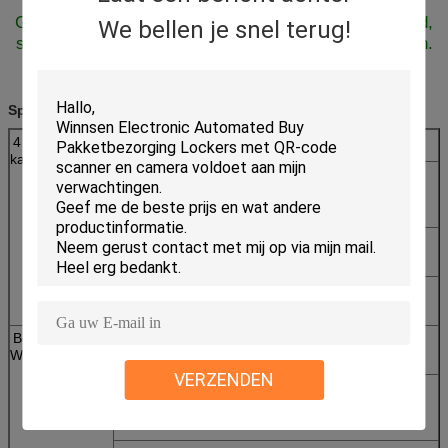
Gesteund door wolkenserver, gemakkelijk om al inhoud,
We bellen je snel terug!
steun, inhouds en gegevens rapportering te controleren.
Specificaties:
4 beveiligden
Last 4 cel telefoneert tegelijkertijd
kasten
Telefoneert aanbiedings diverse stoppen om al
slimme cel te laden in markt, met inbegrip van
iPhone, iPad, Samsung…
De nieuwe het laden stoppen zouden voortaan
door zich kunnen worden toegevoegd
LEIDEN licht binnen kasten voor zowel het
verlichten als decoratie
Betaal
Het laden de prijs zou kunnen worden gewijzigd,
Wijze/Vrije Wijze
kunt u het laden prijs als $2, $5, $20 bepalen…
VERZENDEN
Het laden de tijd zou kunnen worden gewijzigd,
kunt u vrije chargingas plaatsen 10 minuten, 20
minuten…