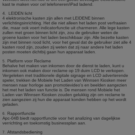
kast te maken voor cel telefoneren/iPad ladend.
4. LEIDEN licht
4 elektronische kasten zijn allen met LEIDENE binnen
verlichtingsinrichting. Het die niet alleen het laden post verfraaien
die, maar ook voert indicatorfunctie uit charmeren. Alle lege kasten
zullen met groen binnen licht zijn, zou de gebruiker weten de
groene kasten voor het laden beschikbaar zijn. Alle bezette kasten
zijn met binnen rood licht, voor het geval dat de gebruiker ziet alle 4
kasten rood zijn, zouden zij weten dat zij naar andere het laden
posten moeten dichtbij gaan hun apparaat laden.
Platform voor Reclame
5.
Behalve het maken van inkomen door de dienst te laden, kunt u
inkomen ook maken door reclame op 19 duim LCD te verkopen.
Vergeleken met traditionele digitale signage en LCD adverterende
speler, trekken de Mobiele het Laden van Winnsen Kiosken meer
mensen naar horloge aan promotievideo's en beelden aangezien
het met het laden van functie is. De mensen rond Mobiele het
Laden van Winnsen Kiosken zouden gelukkig zijn om reclame te
zien aangezien zij hun die apparaat konden hebben op het wordt
geladen.
Rapportfunctie
6.
Apc-04B biedt rapportfunctie voor het analizing van dagelijkse
verrichting en toekomstig businessplan aan.
Afstandsbediening
7.