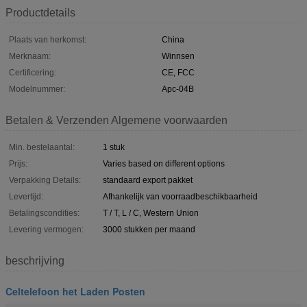
Productdetails
Plaats van herkomst:
China
Merknaam:
Winnsen
Certificering:
CE, FCC
Modelnummer:
Apc-04B
Betalen & Verzenden Algemene voorwaarden
Min. bestelaantal:
1 stuk
Prijs:
Varies based on different options
Verpakking Details:
standaard export pakket
Levertijd:
Afhankelijk van voorraadbeschikbaarheid
Betalingscondities:
T / T, L / C, Western Union
Levering vermogen:
3000 stukken per maand
beschrijving
Celtelefoon het Laden Posten