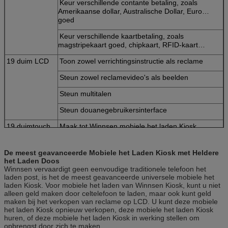
Keur verschillende contante betaling, zoals
Amerikaanse dollar, Australische Dollar, Euro…
goed
Keur verschillende kaartbetaling, zoals
magstripekaart goed, chipkaart, RFID-kaart…
19 duim LCD
Toon zowel verrichtingsinstructie als reclame
Steun zowel reclamevideo's als beelden
Steun multitalen
Steun douanegebruikersinterface
19 duimtouch
Maak tot Winnsen mobiele het laden Kiosk
screen
vriendschappelijk aan gebruik
Computer
Het stabiele industriële computersysteem,
De meest geavanceerde Mobiele het Laden Kiosk met Heldere
vermindert uw onderhoud tot minimaal
het Laden Doos
Winnsen vervaardigt geen eenvoudige traditionele telefoon het
Staallichaam
Het lichaam van
goede kwaliteitsstaal, tribune
laden post, is het de meest geavanceerde universele mobiele het
het
met gebruik op lange termijn, kleur kan worden
laden Kiosk. Voor mobiele het laden van Winnsen Kiosk, kunt u niet
alleen geld maken door celtelefoon te laden, maar ook kunt geld
aangepast
maken bij het verkopen van reclame op LCD. U kunt deze mobiele
het laden Kiosk opnieuw verkopen, deze mobiele het laden Kiosk
Hardwareopties
Muntstukacceptor, rekeningsacceptor, kaartlezer,
huren, of deze mobiele het laden Kiosk in werking stellen om
vingerafdrukscanner, streepjescodescanner,
opbrengst door zich te maken.
kaartjesprinter