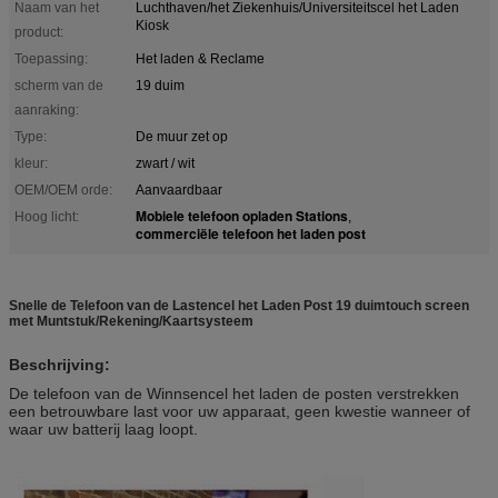
Naam van het
Luchthaven/het Ziekenhuis/Universiteitscel het Laden
Kiosk
product:
Toepassing:
Het laden & Reclame
scherm van de
19 duim
aanraking:
Type:
De muur zet op
kleur:
zwart / wit
OEM/OEM orde:
Aanvaardbaar
Mobiele telefoon opladen Stations
Hoog licht:
,
commerciële telefoon het laden post
Snelle de Telefoon van de Lastencel het Laden Post 19 duimtouch screen
met Muntstuk/Rekening/Kaartsysteem
Beschrijving:
De telefoon van de Winnsencel het laden de posten verstrekken
een betrouwbare last voor uw apparaat, geen kwestie wanneer of
waar uw batterij laag loopt.