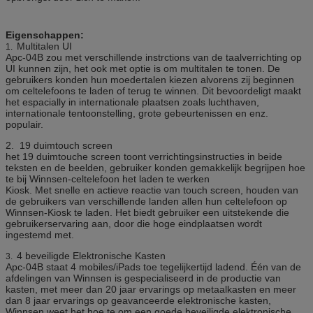
Wifi, 3G
Eigenschappen:
Als het deel u wilt toevoegen niet hierboven
Multitalen UI
1.
inbegrepen is, te vragen gelieve ons.
Apc-04B zou met verschillende instrctions van de taalverrichting op
UI kunnen zijn, het ook met optie is om multitalen te tonen. De
Het werk
100-240V, 50/60Hz
gebruikers konden hun moedertalen kiezen alvorens zij beginnen
Voltage
om celtelefoons te laden of terug te winnen. Dit bevoordeligt maakt
het espacially in internationale plaatsen zoals luchthaven,
Werkende
0 ~ 50 ℃
internationale tentoonstelling, grote gebeurtenissen en enz.
Temperatuur
populair.
2. 19 duimtouch screen
Certificaat
CE, FCC
het 19 duimtouche screen toont verrichtingsinstructies in beide
teksten en de beelden, gebruiker konden gemakkelijk begrijpen hoe
te bij Winnsen-celtelefoon het laden te werken
Kiosk. Met snelle en actieve reactie van touch screen, houden van
de gebruikers van verschillende landen allen hun celtelefoon op
Winnsen-Kiosk te laden. Het biedt gebruiker een uitstekende die
gebruikerservaring aan, door die hoge eindplaatsen wordt
ingestemd met.
4 beveiligde Elektronische Kasten
3.
Apc-04B staat 4 mobiles/iPads toe tegelijkertijd ladend. Één van de
afdelingen van Winnsen is gespecialiseerd in de productie van
kasten, met meer dan 20 jaar ervarings op metaalkasten en meer
dan 8 jaar ervarings op geavanceerde elektronische kasten,
Winnsen weet het hoe te om een goede beveiligde elektronische