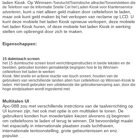
screen
vriendschappelijk aan gebruik
laden Kiosk. Op Winnsen-
Toevlucht/Toeristische attractie/Toneelvlekken die
We bellen je snel terug!
de Telefoon van de Informatie Snelle Cel het Laden Kiosk voor Klantenservice
Computer
, kunt u niet alleen geld maken door celtelefoon te laden,
Het stabiele industriële computersysteem,
adverteren
maar ook kunt geld maken bij het verkopen van reclame op LCD. U
vermindert uw onderhoud tot minimaal
kunt deze mobiele het laden Kiosk opnieuw verkopen, deze mobiele
het laden Kiosk huren, of deze mobiele het laden Kiosk in werking
Staallichaam
Het lichaam van het goede kwaliteitsstaal, tribune
stellen om opbrengst door zich te maken.
met gebruik op lange termijn, kleur kan worden
aangepast
Eigenschappen:
Hardwareopties
Muntstukacceptor, rekeningsacceptor, kaartlezer,
vingerafdrukscanner, streepjescodescanner,
kaartjesprinter
15 duimtouch screen
het 15 duimtouche screen toont verrichtingsinstructies in beide teksten en de
Wifi, 3G
beelden, gebruiker konden gemakkelijk begrijpen hoe te bij Winnsen-
celtelefoon het laden te werken
Kiosk. Met snelle en actieve reactie van touch screen, houden van de
Als het deel u wilt toevoegen niet hierboven
gebruikers van verschillende landen allen hun celtelefoon op Winnsen-Kiosk te
inbegrepen is, te vragen gelieve ons.
laden. Het biedt gebruiker een uitstekende die gebruikerservaring aan, door die
hoge eindplaatsen wordt ingestemd met.
Het werk
100-240V, 50/60Hz
Voltage
Multitalen UI
Apc-08B zou met verschillende instrctions van de taalverrichting op
Werkende
0 ~ 50 ℃
UI kunnen zijn, het ook met optie is om multitalen te tonen. De
Temperatuur
VERZENDEN
gebruikers konden hun moedertalen kiezen alvorens zij beginnen
om celtelefoons te laden of terug te winnen. Dit bevoordeligt maakt
Certificaat
CE, FCC
het espacially in internationale plaatsen zoals luchthaven,
internationale tentoonstelling, grote gebeurtenissen en enz.
populair.