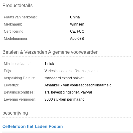
Productdetails
Plaats van herkomst:
China
Merknaam:
Winnsen
Certificering:
CE, FCC
Modelnummer:
Apc-08B
Betalen & Verzenden Algemene voorwaarden
Min. bestelaantal:
1 stuk
Prijs:
Varies based on different options
Verpakking Details:
standaard export pakket
Levertijd:
Afhankelijk van voorraadbeschikbaarheid
Betalingscondities:
T/T, bevestigingsbrief, PayPal
Levering vermogen:
3000 stukken per maand
beschrijving
Celtelefoon het Laden Posten