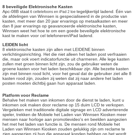
8 beveiligde Elektronische Kasten
Apc-08B staat
tegelijkertijd ladend. Één van
6 celtelefoons en iPad 2 toe
de afdelingen van Winnsen is gespecialiseerd in de productie van
kasten, met meer dan 20 jaar ervarings op metaalkasten en meer
dan 8 jaar ervarings op geavanceerde elektronische kasten,
Winnsen weet het hoe te om een goede beveiligde elektronische
kast te maken voor cel telefoneren/iPad ladend.
LEIDEN licht
8 elektronische kasten zijn allen met LEIDENE binnen
verlichtingsinrichting. Het die niet alleen het laden post verfraaien
die, maar ook voert indicatorfunctie uit charmeren. Alle lege kasten
zullen met groen binnen licht zijn, zou de gebruiker weten de
groene kasten voor het laden beschikbaar zijn. Alle bezette kasten
zijn met binnen rood licht, voor het geval dat de gebruiker ziet alle 8
kasten rood zijn, zouden zij weten dat zij naar andere het laden
posten moeten dichtbij gaan hun apparaat laden.
Platform voor Reclame
Behalve het maken van inkomen door de dienst te laden, kunt u
inkomen ook maken door reclame op 15 duim LCD te verkopen.
Vergeleken met traditionele digitale signage en LCD adverterende
speler, trekken de Mobiele het Laden van Winnsen Kiosken meer
mensen naar horloge aan promotievideo's en beelden aangezien
het met het laden van functie is. De mensen rond Mobiele het
Laden van Winnsen Kiosken zouden gelukkig zijn om reclame te
zien aangezien zij hun die apparaat konden hebben op het wordt