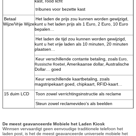
kast, rood licht
tribunes voor bezette kast
Betaal
Het laden de prijs zou kunnen worden gewijzigd,
Wijze/Vrije Wijze
kunt u het laden prijs als 1 Euro, 2 Euro, 10 Euro
bepalen…
Het laden de tijd zou kunnen worden gewijzigd,
kunt u het vrije laden als 10 minuten, 20 minuten
plaatsen…
Keur verschillende contante betaling, zoals
Euro,
Amerikaanse dollar, Australische
Russische Roebel,
Dollar… goed
Keur verschillende kaartbetaling, zoals
magstripekaart goed, chipkaart, RFID-kaart…
15 duim LCD
Toon zowel verrichtingsinstructie als reclame
Steun zowel reclamevideo's als beelden
Steun multitalen
Steun douanegebruikersinterface
De meest geavanceerde Mobiele het Laden Kiosk
Winnsen vervaardigt geen eenvoudige traditionele telefoon het
Laat een bericht achter
15 duimtouch
Maak tot Winnsen mobiele het laden Kiosk
laden post, is het de meest geavanceerde universele mobiele het