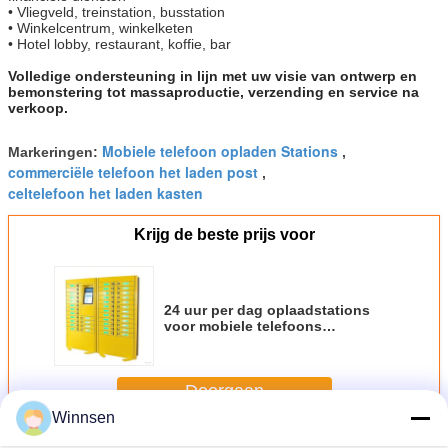
• Vliegveld, treinstation, busstation
• Winkelcentrum, winkelketen
• Hotel lobby, restaurant, koffie, bar
Volledige ondersteuning in lijn met uw visie van ontwerp en
bemonstering tot massaproductie, verzending en service na
verkoop.
Mobiele telefoon opladen Stations
Markeringen:
,
commerciële telefoon het laden post
,
celtelefoon het laden kasten
Krijg de beste prijs voor
24 uur per dag oplaadstations
voor mobiele telefoons
Zelfbediening Mobiele apparaten
Oplaadkas Stil koelsysteem met
WiFi
Doorgaan
Winnsen
Celtelefoon het Laden Posten
Meer