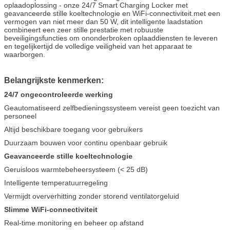
oplaadoplossing - onze 24/7 Smart Charging Locker met
geavanceerde stille koeltechnologie en WiFi-connectiviteit.met een
vermogen van niet meer dan 50 W, dit intelligente laadstation
combineert een zeer stille prestatie met robuuste
beveiligingsfuncties om ononderbroken oplaaddiensten te leveren
en tegelijkertijd de volledige veiligheid van het apparaat te
waarborgen.
Belangrijkste kenmerken:
24/7 ongecontroleerde werking
Geautomatiseerd zelfbedieningssysteem vereist geen toezicht van
personeel
Laat een bericht achter
Altijd beschikbare toegang voor gebruikers
Duurzaam bouwen voor continu openbaar gebruik
We bellen je snel terug!
Geavanceerde stille koeltechnologie
Geruisloos warmtebeheersysteem (< 25 dB)
Intelligente temperatuurregeling
Vermijdt oververhitting zonder storend ventilatorgeluid
Slimme WiFi-connectiviteit
Real-time monitoring en beheer op afstand