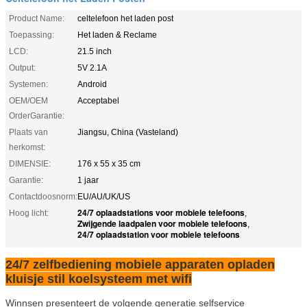
Product Name:
celtelefoon het laden post
Toepassing:
Het laden & Reclame
LCD:
21.5 inch
Output:
5V 2.1A
Systemen:
Android
OEM/OEM
Acceptabel
OrderGarantie:
Plaats van
Jiangsu, China (Vasteland)
herkomst:
DIMENSIE:
176 x 55 x 35 cm
Garantie:
1 jaar
Contactdoosnorm:
EU/AU/UK/US
24/7 oplaadstations voor mobiele telefoons
Hoog licht:
,
Zwijgende laadpalen voor mobiele telefoons
,
24/7 oplaadstation voor mobiele telefoons
24/7 zelfbediening mobiele apparaten opladen
kluisje stil koelsysteem met wifi
Winnsen presenteert de volgende generatie selfservice