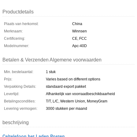
Productdetails
Plaats van herkomst:
China
Merknaam:
Winnsen
Certificering:
CE, FCC
Modelnummer:
Apc-40D
Betalen & Verzenden Algemene voorwaarden
Min. bestelaantal:
1 stuk
Prijs:
Varies based on different options
Verpakking Details:
standaard export pakket
Levertijd:
Afhankelijk van voorraadbeschikbaarheid
Betalingscondities:
T/T, L/C, Western Union, MoneyGram
Levering vermogen:
3000 stukken per maand
beschrijving
Celtelefoon het Laden Posten