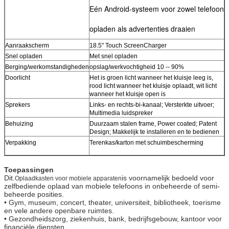
Eén Android-systeem voor zowel telefoon
opladen als advertenties draaien
Aanraakscherm
18.5" Touch ScreenCharger
Snel opladen
Met snel opladen
Berging/werkomstandigheden
opslag/werkvochtigheid 10 -- 90%
Doorlicht
Het is groen licht wanneer het kluisje leeg is,
rood licht wanneer het kluisje oplaadt, wit licht
wanneer het kluisje open is
Sprekers
Links- en rechts-bi-kanaal; Versterkte uitvoer;
Multimedia luidspreker
Behuizing
Duurzaam stalen frame, Power coated; Patent
Design; Makkelijk te installeren en te bedienen
Verpakking
Terenkas/karton met schuimbescherming
Toepassingen
Dit.
is voornamelijk bedoeld voor
Oplaadkasten voor mobiele apparaten
zelfbediende oplaad van mobiele telefoons in onbeheerde of semi-
beheerde posities.
• Gym, museum, concert, theater, universiteit, bibliotheek, toerisme
en vele andere openbare ruimtes.
• Gezondheidszorg, ziekenhuis, bank, bedrijfsgebouw, kantoor voor
financiële diensten